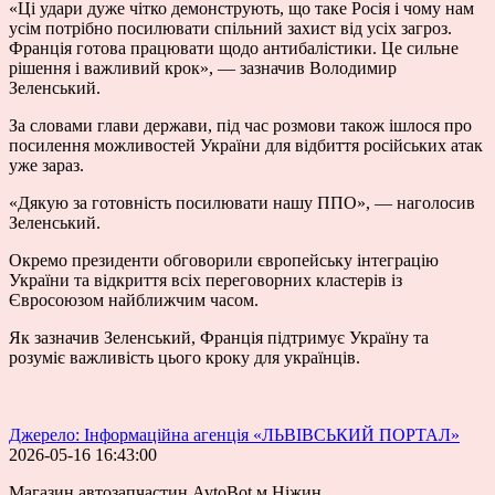
«Ці удари дуже чітко демонструють, що таке Росія і чому нам
усім потрібно посилювати спільний захист від усіх загроз.
Франція готова працювати щодо антибалістики. Це сильне
рішення і важливий крок», — зазначив Володимир
Зеленський.
За словами глави держави, під час розмови також ішлося про
посилення можливостей України для відбиття російських атак
уже зараз.
«Дякую за готовність посилювати нашу ППО», — наголосив
Зеленський.
Окремо президенти обговорили європейську інтеграцію
України та відкриття всіх переговорних кластерів із
Євросоюзом найближчим часом.
Як зазначив Зеленський, Франція підтримує Україну та
розуміє важливість цього кроку для українців.
Джерело: Інформаційна агенція «ЛЬВІВСЬКИЙ ПОРТАЛ»
2026-05-16 16:43:00
Магазин автозапчастин AvtoBot м.Ніжин