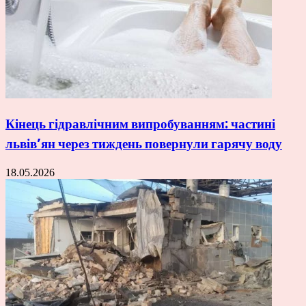
Кінець гідравлічним випробуванням: частині
львів’ян через тиждень повернули гарячу воду
18.05.2026