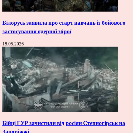
Білорусь заявила про старт навчань із бойового
застосування ядерної зброї
18.05.2026
Бійці ГУР зачистили від росіян Степногірськ на
Запоріжжі