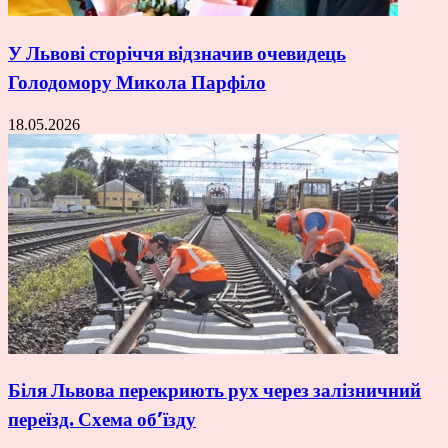
У Львові сторіччя відзначив очевидець
Голодомору Микола Парфіло
18.05.2026
Біля Львова перекриють рух через залізничний
переїзд. Схема об’їзду