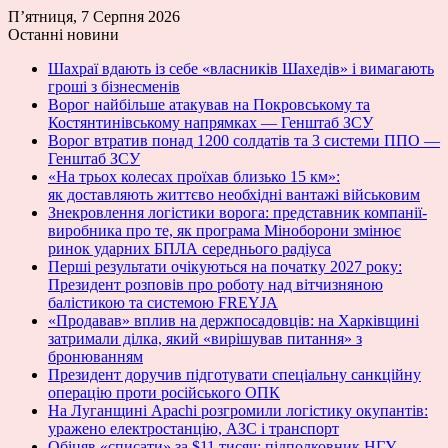
П’ятниця, 7 Серпня 2026
Останні новини
Шахраї вдають із себе «власників Шахедів» і вимагають
гроші з бізнесменів
Ворог найбільше атакував на Покровському та
Костянтинівському напрямках — Генштаб ЗСУ
Ворог втратив понад 1200 солдатів та 3 системи ППО —
Генштаб ЗСУ
«На трьох колесах проїхав близько 15 км»:
як доставляють життєво необхідні вантажі військовим
Знекровлення логістики ворога: представник компанії-
виробника про те, як програма Міноборони змінює
ринок ударних БПЛА середнього радіуса
Перші результати очікуються на початку 2027 року:
Президент розповів про роботу над вітчизняною
балістикою та системою FREYJA
«Продавав» вплив на держпосадовців: на Харківщині
затримали ділка, який «вирішував питання» з
бронюванням
Президент доручив підготувати спеціальну санкційну
операцію проти російського ОПК
На Луганщині Apachi розгромили логістику окупантів:
уражено електростанцію, АЗС і транспорт
Обіцяв «списати» за $11 тисяч: підполковник НГУ