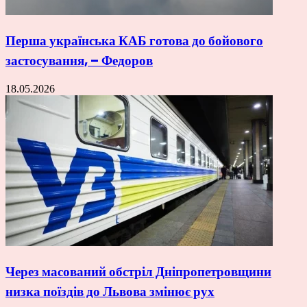
Перша українська КАБ готова до бойового
застосування, – Федоров
18.05.2026
Через масований обстріл Дніпропетровщини
низка поїздів до Львова змінює рух