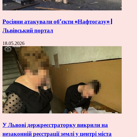
Росіяни атакували об’єкти «Нафтогазу» |
Львівський портал
18.05.2026
У Львові держреєстраторку викрили на
незаконній реєстрації землі у центрі міста