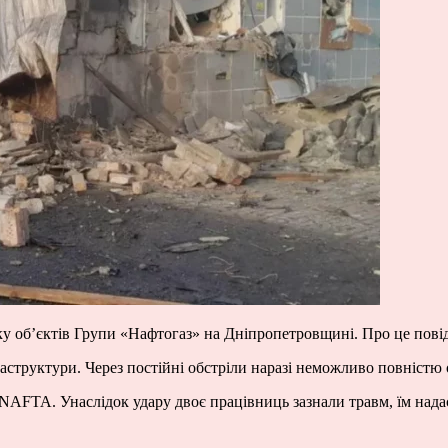
зку об’єктів Групи «Нафтогаз» на Дніпропетровщині. Про це пов
раструктури. Через постійні обстріли наразі неможливо повніст
AFTA. Унаслідок удару двоє працівниць зазнали травм, їм нада