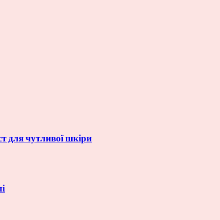
ст для чутливої шкіри
лі