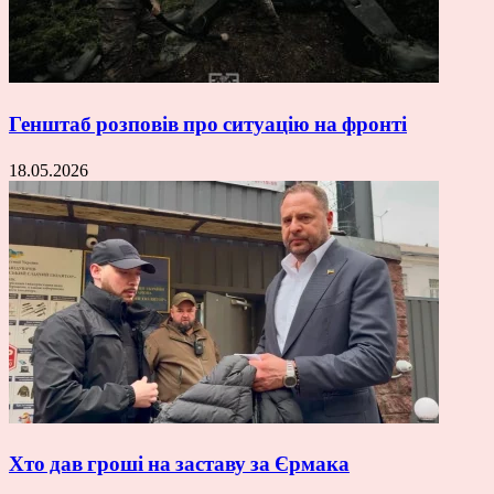
Генштаб розповів про ситуацію на фронті
18.05.2026
Хто дав гроші на заставу за Єрмака