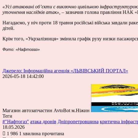
«Усі атаковані об’єкти є виключно цивільною інфраструктурою 
уточнення наслідків атак»,
– зазначив голова правління НАК «
Нагадаємо, у ніч проти 18 травня російські війська завдали ра
дітей.
Крім того, «Укрзалізниця» змінила графік руху низки пасажирсь
Фото: «Нафтогаз»
Джерело: Інформаційна агенція «ЛЬВІВСЬКИЙ ПОРТАЛ»
2026-05-18 14:42:00
Магазин автозапчастин AvtoBot м.Ніжин
Теги
#"Нафтогаз"
атака дронів
Дніпропетровщина
критична інфраст
18.05.2026
1 986
1 хвилина прочитана