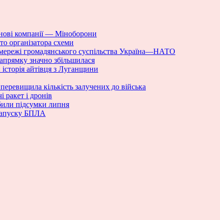
нові компанії — Міноборони
то організатора схеми
 мережі громадянського суспільства Україна—НАТО
напрямку значно збільшилася
 історія айтівця з Луганщини
 перевищила кількість залучених до війська
 ракет і дронів
дбили підсумки липня
 запуску БПЛА