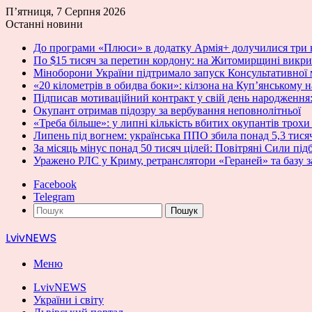
П’ятниця, 7 Серпня 2026
Останні новини
До програми «Плюси» в додатку Армія+ долучилися три 
По $15 тисяч за перетин кордону: на Житомирщині викри
Міноборони України підтримало запуск Консультативної
«20 кілометрів в обидва боки»: кілзона на Куп’янському 
Підписав мотиваційний контракт у свій день народження:
Окупант отримав підозру за вербування неповнолітньої
«Треба більше»: у липні кількість вбитих окупантів трохи
Липень під вогнем: українська ППО збила понад 5,3 тисячі
За місяць мінус понад 50 тисяч цілей: Повітряні Сили пі
Уражено РЛС у Криму, ретранслятори «Гераней» та базу
Facebook
Telegram
Пошук
LvivNEWS
Меню
LvivNEWS
України і світу