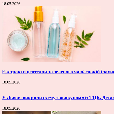
18.05.2026
Екстракти центелли та зеленого чаю: спокій і захи
18.05.2026
У Львові викрили схему з «викупом» із ТЦК. Дета
18.05.2026