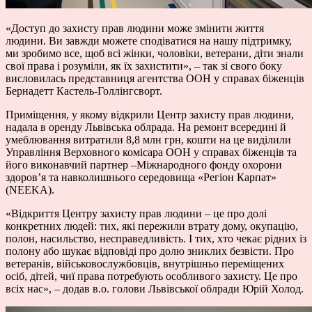
«Доступ до захисту прав людини може змінити життя
людини. Ви завжди можете сподіватися на нашу підтримку,
ми зробимо все, щоб всі жінки, чоловіки, ветерани, діти знали
свої права і розуміли, як їх захистити», – так зі свого боку
висловилась представниця агентства ООН у справах біженців
Бернадетт Кастель-Голлінгсворт.
Приміщення, у якому відкрили Центр захисту прав людини,
надала в оренду Львівська облрада. На ремонт всередині й
умеблювання витратили 8,8 млн грн, кошти на це виділили
Управління Верховного комісара ООН у справах біженців та
його виконавчий партнер –Міжнародного фонду охорони
здоров’я та навколишнього середовища «Регіон Карпат»
(NEEKA).
«Відкриття Центру захисту прав людини – це про долі
конкретних людей: тих, які пережили втрату дому, окупацію,
полон, насильство, несправедливість. І тих, хто чекає рідних із
полону або шукає відповіді про долю зниклих безвісти. Про
ветеранів, військовослужбовців, внутрішньо переміщених
осіб, дітей, чиї права потребують особливого захисту. Це про
всіх нас», – додав в.о. голови Львівської облради Юрій Холод.