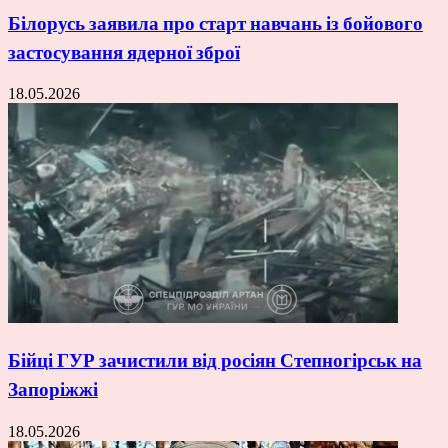
Білорусь заявила про старт навчань із бойового
застосування ядерної зброї
18.05.2026
Бійці ГУР зачистили від росіян Степногірськ на
Запоріжжі
18.05.2026