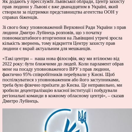
Як додають у пресслужбі Львівської облради, Центр захисту
прав людини у Львові є вже дванадцятим в Україні, який
створили за підтримки представництва агентства ООН у
справах біженців.
Зі свого боку уповноважений Верховної Ради України з прав
людини Дмитро Лубінець розповів, що з початку
повномасштабного вторгнення на Львівщині утричі зросла
кількість звернень, тому відкриття Центру захисту прав
людини є вкрай актуальним для мешканців.
«Такі центри – наша нова філософія, яку ми втілюємо від
2022 року: бути ближчими до людей. Коли парламент обрав
мене на посаду уповноваженого ВРУ з прав людини,
фактично 95% співробітників перебували у Києві. Щоб
поспілкуватися з уповноваженим або його заступниками,
треба було фізично приїхати до Києва. Це неправильно, ми
зробили децентралізацію власної інституції і побудували
регіональні команди в кожному обласному центрі», – сказав
Дмитро Лубінець.