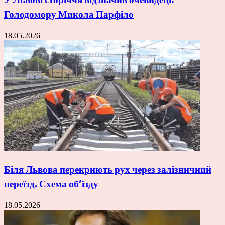
Голодомору Микола Парфіло
18.05.2026
Біля Львова перекриють рух через залізничний
переїзд. Схема об’їзду
18.05.2026