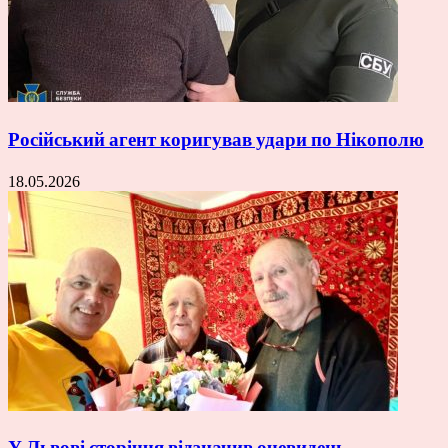
Російський агент коригував удари по Нікополю
18.05.2026
У Львові сторіччя відзначив очевидець