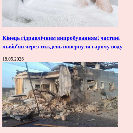
Кінець гідравлічним випробуванням: частині
львів’ян через тиждень повернули гарячу воду
18.05.2026