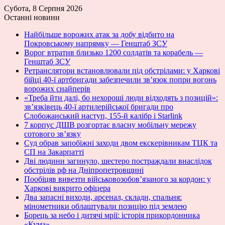
Субота, 8 Серпня 2026
Останні новини
Найбільше ворожих атак за добу відбито на
Покровському напрямку — Генштаб ЗСУ
Ворог втратив близько 1200 солдатів та корабель —
Генштаб ЗСУ
Ретранслятори встановлювали під обстрілами: у Харкові
бійці 40-ї артбригади забезпечили зв’язок попри вогонь
ворожих снайперів
«Треба йти далі, бо нехороші люди відходять з позицій»:
зв’язківець 40-ї артилерійської бригади про
Слобожанський наступ, 155-й калібр і Starlink
7 корпус ДШВ розгортає власну мобільну мережу
сотового зв’язку
Суд обрав запобіжні заходи двом екскерівникам ТЦК та
СП на Закарпатті
Дві людини загинуло, шестеро постраждали внаслідок
обстрілів рф на Дніпропетровщині
Пообіцяв вивезти військовозобов’язаного за кордон: у
Харкові викрито офіцера
Два запасні виходи, арсенал, склади, спальня:
мінометники облаштували позицію під землею
Борець за небо і дитячі мрії: історія прикордонника
«Кума»