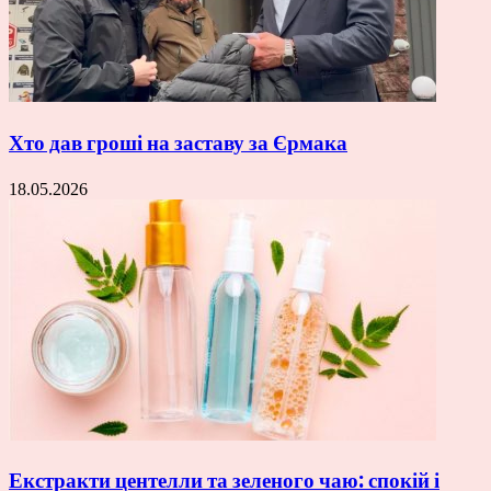
Хто дав гроші на заставу за Єрмака
18.05.2026
Екстракти центелли та зеленого чаю: спокій і