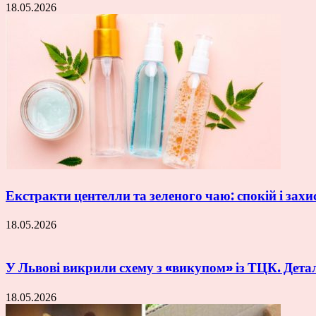
18.05.2026
Екстракти центелли та зеленого чаю: спокій і захи
18.05.2026
У Львові викрили схему з «викупом» із ТЦК. Дета
18.05.2026