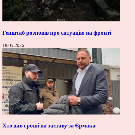
Генштаб розповів про ситуацію на фронті
18.05.2026
Хто дав гроші на заставу за Єрмака