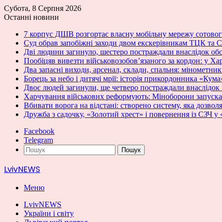
Субота, 8 Серпня 2026
Останні новини
7 корпус ДШВ розгортає власну мобільну мережу сотовог
Суд обрав запобіжні заходи двом екскерівникам ТЦК та С
Дві людини загинуло, шестеро постраждали внаслідок об
Пообіцяв вивезти військовозобов’язаного за кордон: у Ха
Два запасні виходи, арсенал, склади, спальня: мінометн
Борець за небо і дитячі мрії: історія прикордонника «Кума
Двоє людей загинули, ще четверо постраждали внаслідок
Харчування військових реформують: Міноборони запускає
Вбивати ворога на відстані: створено систему, яка дозвол
Дружба з садочку, «Золотий хрест» і повернення із СЗЧ 
Facebook
Telegram
Пошук
LvivNEWS
Меню
LvivNEWS
України і світу