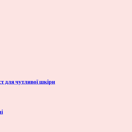
ст для чутливої шкіри
лі