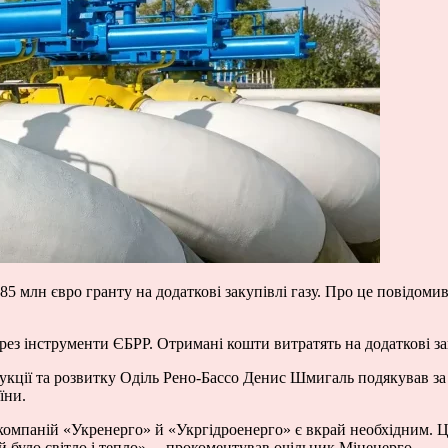
85 млн євро гранту на додаткові закупівлі газу. Про це повідоми
рез інструменти ЄБРР. Отримані кошти витратять на додаткові зак
укції та розвитку Оділь Рено-Бассо Денис Шмигаль подякував за
їни.
омпаній «Укренерго» й «Укргідроенерго» є вкрай необхідним. Ц
 було світло і тепло», – прокоментував очільник Міненерго.