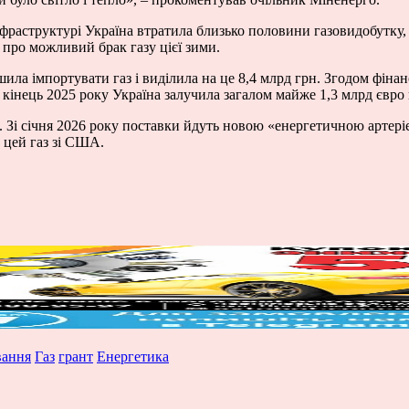
нфраструктурі Україна втратила близько половини газовидобутку, 
про можливий брак газу цієї зими.
ла імпортувати газ і виділила на це 8,4 млрд грн. Згодом фіна
інець 2025 року Україна залучила загалом майже 1,3 млрд євро на
ї. Зі січня 2026 року поставки йдуть новою «енергетичною артері
 цей газ зі США.
вання
Газ
грант
Енергетика