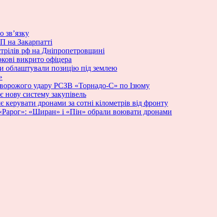
о зв’язку
П на Закарпатті
стрілів рф на Дніпропетровщині
ркові викрито офіцера
ики облаштували позицію під землею
»
 ворожого удару РСЗВ «Торнадо-С» по Ізюму
 нову систему закупівель
яє керувати дронами за сотні кілометрів від фронту
у «Рарог»: «Ширан» і «Пін» обрали воювати дронами