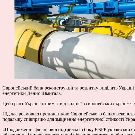
Європейський банк реконструкції та розвитку виділить Україні 
енергетики Денис Шмигаль.
Цей грант Україна отримає від «однієї з європейських країн» че
Під час розмови з президенткою Європейського банку реконстр
подальшу співпрацю для зміцнення енергетичної стійкості Укра
«Продовження фінансової підтримки з боку ЄБРР українських к
обладнання і впроваджувати нові рішення для того, щоб у людей