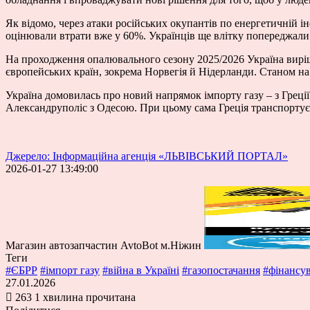
Як відомо, через атаки російських окупантів по енергетичній і
оцінювали втрати вже у 60%. Українців ще влітку попереджали 
На проходження опалювального сезону 2025/2026 Україна виріши
європейських країн, зокрема Норвегія й Нідерланди. Станом на к
Україна домовилась про новий напрямок імпорту газу – з Греці
Александруполіс з Одесою. При цьому сама Греція транспортує
Джерело: Інформаційна агенція «ЛЬВІВСЬКИЙ ПОРТАЛ»
2026-01-27 13:49:00
Магазин автозапчастин AvtoBot м.Ніжин
Теги
#ЄБРР
#імпорт газу
#війна в Україні
#газопостачання
#фінансу
27.01.2026
263
1 хвилина прочитана