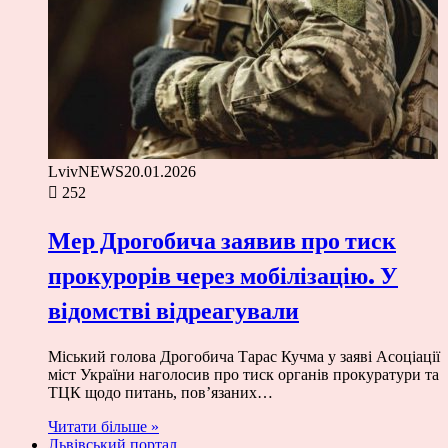
LvivNEWS
20.01.2026
252
Мер Дрогобича заявив про тиск
прокурорів через мобілізацію. У
відомстві відреагували
Міський голова Дрогобича Тарас Кучма у заяві Асоціації
міст України наголосив про тиск органів прокуратури та
ТЦК щодо питань, пов’язаних…
Читати більше »
Львівський портал