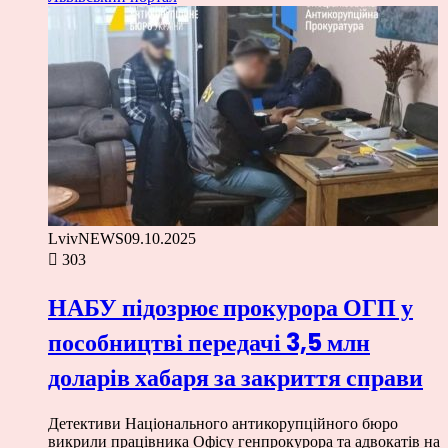
LvivNEWS
09.10.2025
303
НАБУ підозрює прокурора ОГП у
пособництві передачі 3,5 млн
доларів хабаря за закриття справи
Детективи Національного антикорупційного бюро
викрили працівника Офісу генпрокурора та адвокатів на