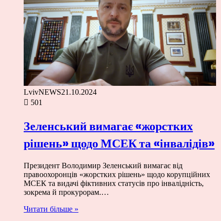
LvivNEWS
21.10.2024
501
Зеленський вимагає «жорстких
рішень» щодо МСЕК та «інвалідів»
Президент Володимир Зеленський вимагає від
правоохоронців «жорстких рішень» щодо корупційних
МСЕК та видачі фіктивних статусів про інвалідність,
зокрема й прокурорам.…
Читати більше »