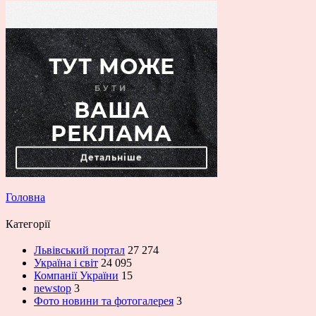
Головна
Категорії
Львівський портал
27 274
Україна і світ
24 095
Компанії України
15
newstop
3
Фото новини та фотогалерея
3