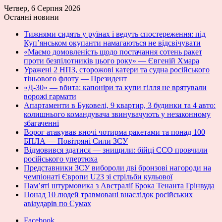
Четвер, 6 Серпня 2026
Останні новини
Тижнями сидять у руїнах і ведуть спостереження: під
Куп’янськом окупанти намагаються не відсвічувати
«Маємо домовленість щодо постачання сотень ракет
проти безпілотників цього року» — Євгеній Хмара
Уражені 2 НПЗ, сторожові катери та судна російського
тіньового флоту — Президент
«Д-30» — вбита: капоніри та купи гілля не врятували
ворожі гармати
Апартаменти в Буковелі, 9 квартир, 3 будинки та 4 авто:
колишнього командувача звинувачують у незаконному
збагаченні
Ворог атакував вночі чотирма ракетами та понад 100
БПЛА — Повітряні Сили ЗСУ
Відмовився здатися — знищили: бійці ССО провчили
російського упертюха
Представники ЗСУ вибороли дві бронзові нагороди на
чемпіонаті Європи U23 зі стрільби кульової
Пам’яті штурмовика з Австралії Брока Тенанта Грінвуда
Понад 10 людей травмовані внаслідок російських
авіаударів по Сумах
Facebook