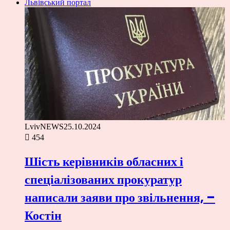
Львівський портал
LvivNEWS
25.10.2024
454
Шість керівників обласних і
спеціалізованих прокуратур
написали заяви про звільнення, –
Костін