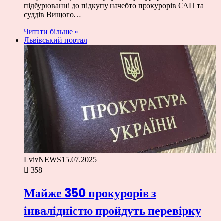
підбурюванні до підкупу начебто прокурорів САП та
суддів Вищого…
Читати більше »
Львівський портал
LvivNEWS
15.07.2025
358
Майже 350 прокурорів з
інвалідністю пройдуть перевірку