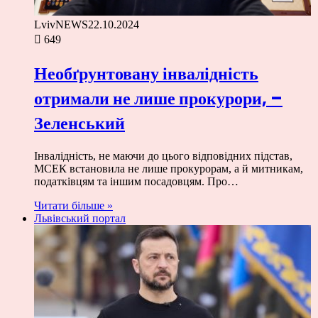
LvivNEWS
22.10.2024
649
Необґрунтовану інвалідність
отримали не лише прокурори, –
Зеленський
Інвалідність, не маючи до цього відповідних підстав,
МСЕК встановила не лише прокурорам, а й митникам,
податківцям та іншим посадовцям. Про…
Читати більше »
Львівський портал