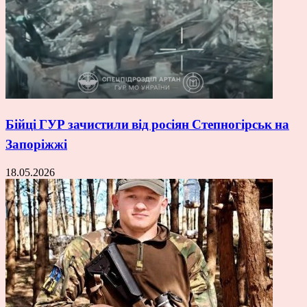
Бійці ГУР зачистили від росіян Степногірськ на
Запоріжжі
18.05.2026