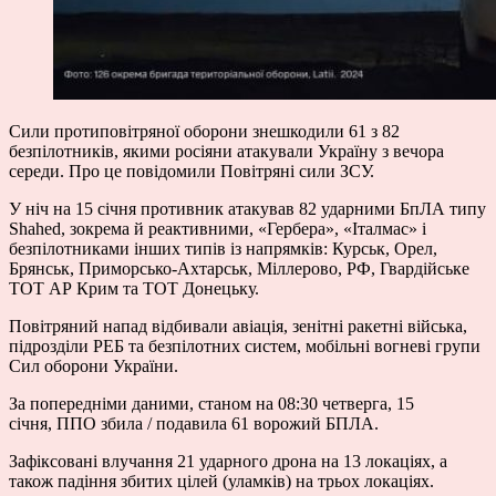
Сили протиповітряної оборони знешкодили 61 з 82
безпілотників, якими росіяни атакували Україну з вечора
середи. Про це повідомили Повітряні сили ЗСУ.
У ніч на 15 січня противник атакував 82 ударними БпЛА типу
Shahed, зокрема й реактивними, «Гербера», «Італмас» і
безпілотниками інших типів із напрямків: Курськ, Орел,
Брянськ, Приморсько-Ахтарськ, Міллерово, РФ, Гвардійське
ТОТ АР Крим та ТОТ Донецьку.
Повітряний напад відбивали авіація, зенітні ракетні війська,
підрозділи РЕБ та безпілотних систем, мобільні вогневі групи
Сил оборони України.
За попередніми даними, станом на 08:30 четверга, 15
січня, ППО збила / подавила 61 ворожий БПЛА.
Зафіксовані влучання 21 ударного дрона на 13 локаціях, а
також падіння збитих цілей (уламків) на трьох локаціях.