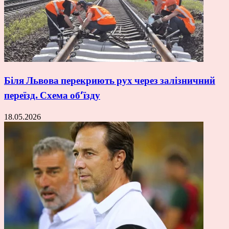
Біля Львова перекриють рух через залізничний
переїзд. Схема об’їзду
18.05.2026