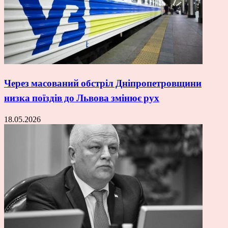
Через масований обстріл Дніпропетровщини
низка поїздів до Львова змінює рух
18.05.2026