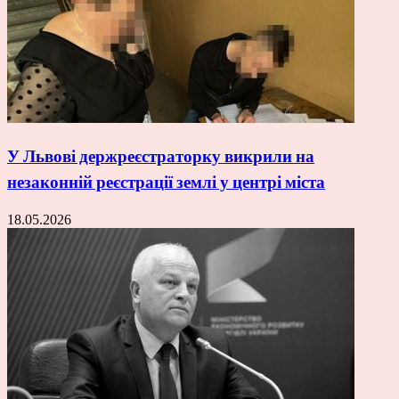
У Львові держреєстраторку викрили на
незаконній реєстрації землі у центрі міста
18.05.2026