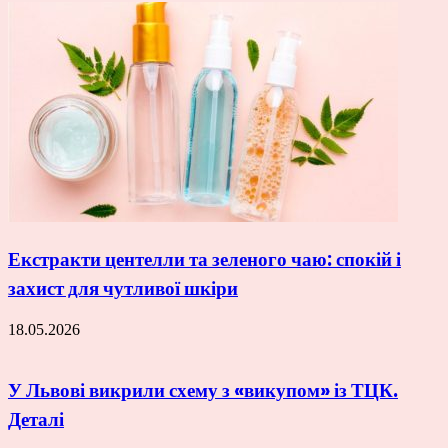
Екстракти центелли та зеленого чаю: спокій і
захист для чутливої шкіри
18.05.2026
У Львові викрили схему з «викупом» із ТЦК.
Деталі