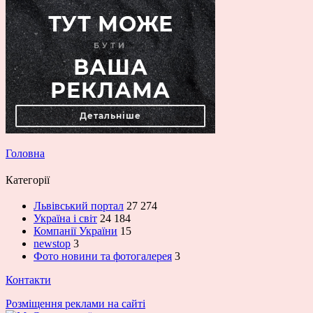
Головна
Категорії
Львівський портал
27 274
Україна і світ
24 184
Компанії України
15
newstop
3
Фото новини та фотогалерея
3
Контакти
Розміщення реклами на сайті