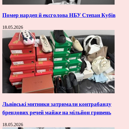
Помер нардеп й ексголова НБУ Степан Кубів
18.05.2026
Львівські митники затримали контрабанду
брендових речей майже на мільйон гривень
18.05.2026