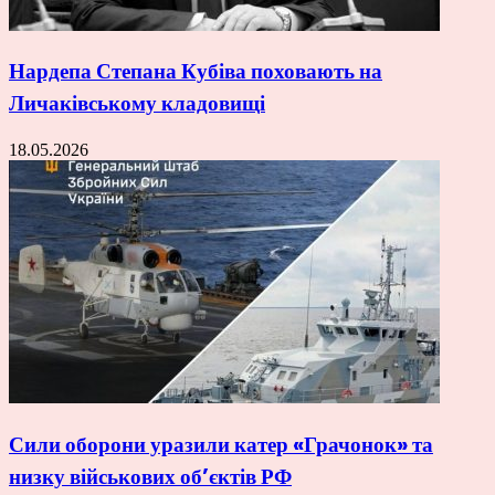
Нардепа Степана Кубіва поховають на
Личаківському кладовищі
18.05.2026
Сили оборони уразили катер «Грачонок» та
низку військових об’єктів РФ