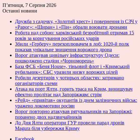
П’ятниця, 7 Серпня 2026
Останні новини
Дружба з садочку, «Золотий хрест» і повернення із СЗЧ у
«Рарог»: «Ширан» і «Пін» обрали воювати дронами
Робота над собою: харківський безробітний отримав 15
років за коригування російських ударів
Збили «Герберу» перехоплювачем в лоб: 1020-й полк
показав унікальне знищення ворожого дрона
Ворог атакував цивільну інфраструктуру Одеси:
пошкоджено стадіон «Чорноморець»
База ФСБ «Беня House», тіньовий флот і «Кримський
рубильник»: СБС уразили низку ворожих цілей
Робили дезертирів у чотирьох областях: затримано
організаторів схеми
Атака на порт Ялти, горить траса на Крим, винищувач
ефектно пролітає над Запоріжжям: стрім
«Рейд» «привітав» окупантів із днем залізничних військ:
уражено локомотиви росіян
Ворог повторно атакував рятувальників на Запоріжжі:
поранено двох надзвичайників
До Дня Ялти оператори ГУР провели парад дронів
Magura біля узбережжя Криму
Facebook