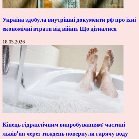
Україна здобула внутрішні документи рф про їхні
економічні втрати від війни. Що дізналися
18.05.2026
Кінець гідравлічним випробуванням: частині
львів’ян через тиждень повернули гарячу воду