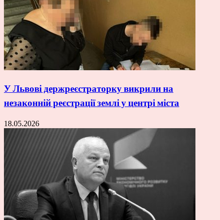
У Львові держреєстраторку викрили на
незаконній реєстрації землі у центрі міста
18.05.2026