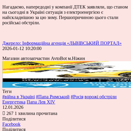
Нагадаємо, напередодні у компанії ДТЕК заявляли, що
станом
на сьогодні в Україні ситуація з електроенергією є
найскладнішою
за цю зиму. Першопричиною цього стали
російські обстріли.
Джерело: Інформаційна агенція «ЛЬВІВСЬКИЙ ПОРТАЛ»
2026-01-12 10:20:00
Магазин автозапчастин AvtoBot м.Ніжин
Теги
#війна в Україні
#Папа Римський
#Росія
ворожі обстріли
Енергетика
Папа Лев XIV
12.01.2026
267
1 хвилина прочитана
Поділитися
Facebook
Поділитися