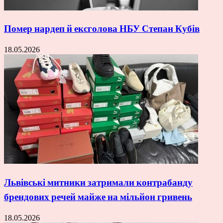
Помер нардеп й ексголова НБУ Степан Кубів
18.05.2026
Львівські митники затримали контрабанду
брендових речей майже на мільйон гривень
18.05.2026