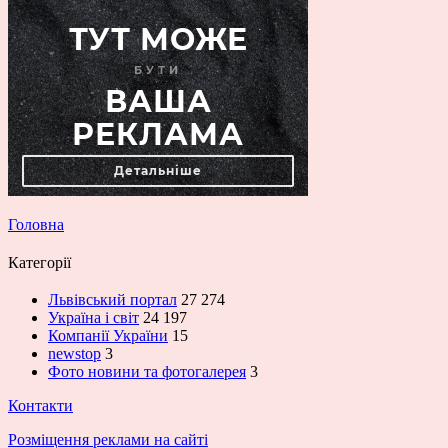
Головна
Категорії
Львівський портал
27 274
Україна і світ
24 197
Компанії України
15
newstop
3
Фото новини та фотогалерея
3
Контакти
Розміщення реклами на сайті