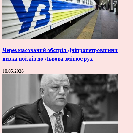
Через масований обстріл Дніпропетровщини
низка поїздів до Львова змінює рух
18.05.2026