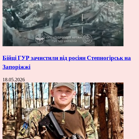
Бійці ГУР зачистили від росіян Степногірськ на
Запоріжжі
18.05.2026