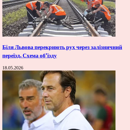
Біля Львова перекриють рух через залізничний
переїзд. Схема об’їзду
18.05.2026