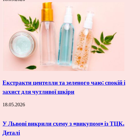
Екстракти центелли та зеленого чаю: спокій і
захист для чутливої шкіри
18.05.2026
У Львові викрили схему з «викупом» із ТЦК.
Деталі