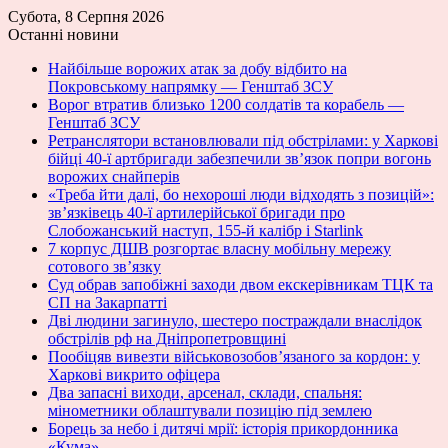
Субота, 8 Серпня 2026
Останні новини
Найбільше ворожих атак за добу відбито на
Покровському напрямку — Генштаб ЗСУ
Ворог втратив близько 1200 солдатів та корабель —
Генштаб ЗСУ
Ретранслятори встановлювали під обстрілами: у Харкові
бійці 40-ї артбригади забезпечили зв’язок попри вогонь
ворожих снайперів
«Треба йти далі, бо нехороші люди відходять з позицій»:
зв’язківець 40-ї артилерійської бригади про
Слобожанський наступ, 155-й калібр і Starlink
7 корпус ДШВ розгортає власну мобільну мережу
сотового зв’язку
Суд обрав запобіжні заходи двом екскерівникам ТЦК та
СП на Закарпатті
Дві людини загинуло, шестеро постраждали внаслідок
обстрілів рф на Дніпропетровщині
Пообіцяв вивезти військовозобов’язаного за кордон: у
Харкові викрито офіцера
Два запасні виходи, арсенал, склади, спальня:
мінометники облаштували позицію під землею
Борець за небо і дитячі мрії: історія прикордонника
«Кума»