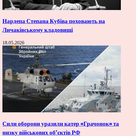
Нардепа Степана Кубіва поховають на
Личаківському кладовищі
18.05.2026
Сили оборони уразили катер «Грачонок» та
низку військових об’єктів РФ