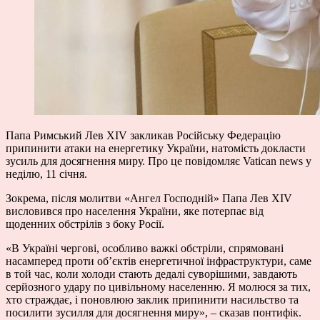
Папа Римський Лев XIV закликав Російську Федерацію
припинити атаки на енергетику України, натомість докласти
зусиль для досягнення миру. Про це
повідомляє
Vatican news у
неділю, 11 січня.
Зокрема, після молитви «Ангел Господній» Папа Лев XIV
висловився про населення України, яке потерпає від
щоденних обстрілів з боку Росії.
«В Україні чергові, особливо важкі обстріли, спрямовані
насамперед проти об’єктів енергетичної інфраструктури, саме
в той час, коли холоди стають дедалі суворішими, завдають
серйозного удару по цивільному населенню. Я молюся за тих,
хто страждає, і поновлюю заклик припинити насильство та
посилити зусилля для досягнення миру», – сказав понтифік.