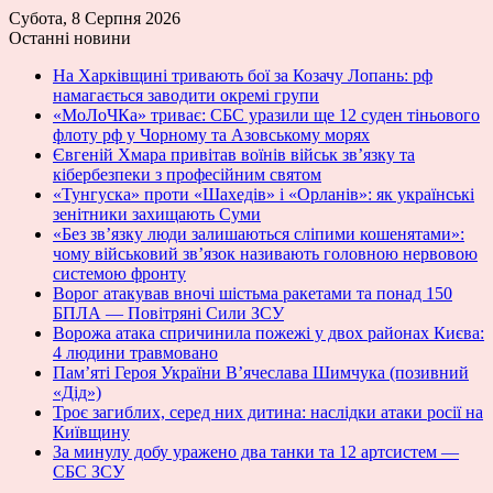
Субота, 8 Серпня 2026
Останні новини
На Харківщині тривають бої за Козачу Лопань: рф
намагається заводити окремі групи
«МоЛоЧКа» триває: СБС уразили ще 12 суден тіньового
флоту рф у Чорному та Азовському морях
Євгеній Хмара привітав воїнів військ зв’язку та
кібербезпеки з професійним святом
«Тунгуска» проти «Шахедів» і «Орланів»: як українські
зенітники захищають Суми
«Без зв’язку люди залишаються сліпими кошенятами»:
чому військовий зв’язок називають головною нервовою
системою фронту
Ворог атакував вночі шістьма ракетами та понад 150
БПЛА — Повітряні Сили ЗСУ
Ворожа атака спричинила пожежі у двох районах Києва:
4 людини травмовано
Пам’яті Героя України В’ячеслава Шимчука (позивний
«Дід»)
Троє загиблих, серед них дитина: наслідки атаки росії на
Київщину
За минулу добу уражено два танки та 12 артсистем —
СБС ЗСУ