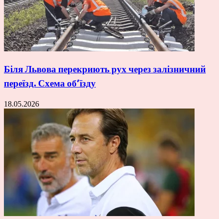
Біля Львова перекриють рух через залізничний
переїзд. Схема об’їзду
18.05.2026