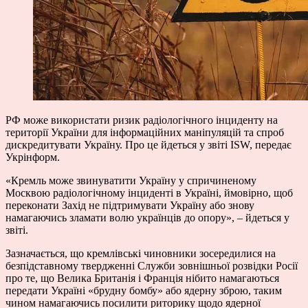
РФ може використати ризик радіологічного інциденту на
території України для інформаційних маніпуляцій та спроб
дискредитувати Україну. Про це йдеться у звіті ISW, передає
Укрінформ.
«Кремль може звинуватити Україну у спричиненому
Москвою радіологічному інциденті в Україні, ймовірно, щоб
переконати Захід не підтримувати Україну або знову
намагаючись зламати волю українців до опору», – йдеться у
звіті.
Зазначається, що кремлівські чиновники зосередилися на
безпідставному твердженні Служби зовнішньої розвідки Росії
про те, що Велика Британія і Франція нібито намагаються
передати Україні «брудну бомбу» або ядерну зброю, таким
чином намагаючись посилити риторику щодо ядерної