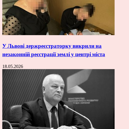
У Львові держреєстраторку викрили на
незаконній реєстрації землі у центрі міста
18.05.2026