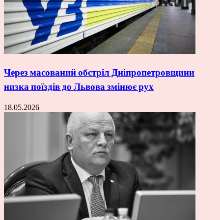
Через масований обстріл Дніпропетровщини
низка поїздів до Львова змінює рух
18.05.2026