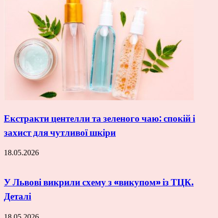
Екстракти центелли та зеленого чаю: спокій і
захист для чутливої шкіри
18.05.2026
У Львові викрили схему з «викупом» із ТЦК.
Деталі
18.05.2026