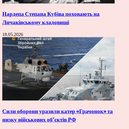
Нардепа Степана Кубіва поховають на
Личаківському кладовищі
18.05.2026
Сили оборони уразили катер «Грачонок» та
низку військових об’єктів РФ