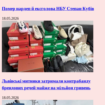
Помер нардеп й ексголова НБУ Степан Кубів
18.05.2026
Львівські митники затримали контрабанду
брендових речей майже на мільйон гривень
18.05.2026