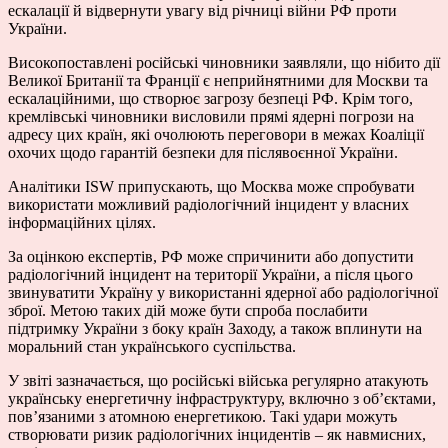
ескалації й відвернути увагу від річниці війни РФ проти
України.
Високопоставлені російські чиновники заявляли, що нібито дії
Великої Британії та Франції є неприйнятними для Москви та
ескалаційними, що створює загрозу безпеці РФ. Крім того,
кремлівські чиновники висловили прямі ядерні погрози на
адресу цих країн, які очолюють переговори в межах Коаліції
охочих щодо гарантій безпеки для післявоєнної України.
Аналітики ISW припускають, що Москва може спробувати
використати можливий радіологічний інцидент у власних
інформаційних цілях.
За оцінкою експертів, РФ може спричинити або допустити
радіологічний інцидент на території України, а після цього
звинуватити Україну у використанні ядерної або радіологічної
зброї. Метою таких дій може бути спроба послабити
підтримку України з боку країн Заходу, а також вплинути на
моральний стан українського суспільства.
У звіті зазначається, що російські війська регулярно атакують
українську енергетичну інфраструктуру, включно з об’єктами,
пов’язаними з атомною енергетикою. Такі удари можуть
створювати ризик радіологічних інцидентів – як навмисних,