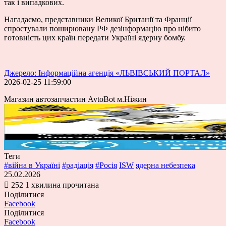
так і випадкових.
Нагадаємо, представники Великої Британії та Франції
спростували поширювану РФ дезінформацію про нібито
готовність цих країн передати Україні ядерну бомбу.
Джерело: Інформаційна агенція «ЛЬВІВСЬКИЙ ПОРТАЛ»
2026-02-25 11:59:00
Магазин автозапчастин AvtoBot м.Ніжин
Теги
#війна в Україні
#радіація
#Росія
ISW
ядерна небезпека
25.02.2026
252
1 хвилина прочитана
Поділитися
Facebook
Поділитися
Facebook