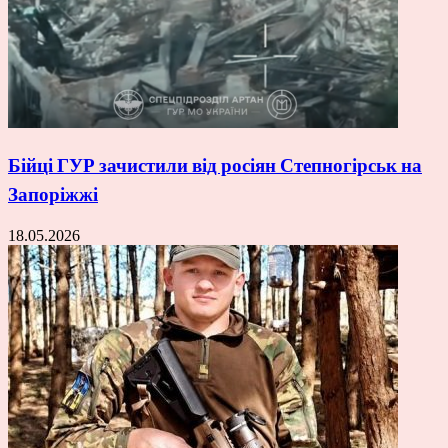
Бійці ГУР зачистили від росіян Степногірськ на
Запоріжжі
18.05.2026