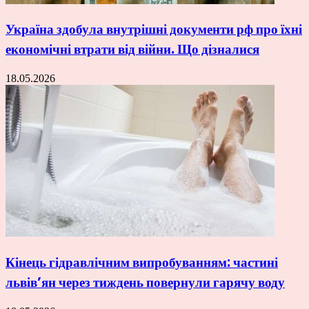
Україна здобула внутрішні документи рф про їхні
економічні втрати від війни. Що дізналися
18.05.2026
Кінець гідравлічним випробуванням: частині
львів’ян через тиждень повернули гарячу воду