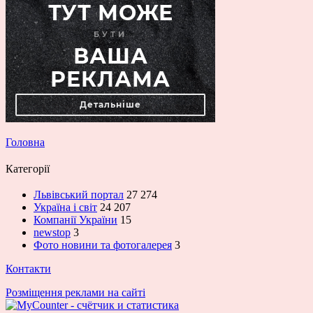
Головна
Категорії
Львівський портал
27 274
Україна і світ
24 207
Компанії України
15
newstop
3
Фото новини та фотогалерея
3
Контакти
Розміщення реклами на сайті