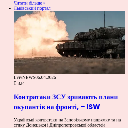
Читати більше »
Львівський портал
LvivNEWS
06.04.2026
324
Контратаки ЗСУ зривають плани
окупантів на фронті, – ISW
Українські контратаки на Запорізькому напрямку та на
стику Донецької і Дніпропетровської областей