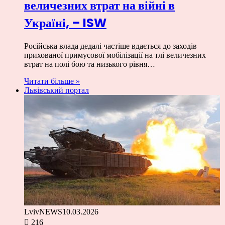
величезних втрат на війні в
Україні, – ISW
Російська влада дедалі частіше вдається до заходів
прихованої примусової мобілізації на тлі величезних
втрат на полі бою та низького рівня…
Читати більше »
Львівський портал
LvivNEWS
10.03.2026
216