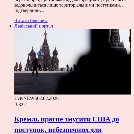
задовольниться лише територіальними поступками, і
підтвердили…
Читати більше »
Львівський портал
LvivNEWS
02.02.2026
322
Кремль прагне змусити США до
поступок, небезпечних для