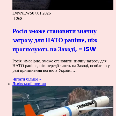
LvivNEWS
07.01.2026
268
Росія зможе становити значну
загрозу для НАТО раніше, ніж
прогнозують на Заході, – ISW
Росія, ймовірно, зможе становити значну загрозу для
НАТО раніше, ніж передбачають на Заході, особливо у
разі припинення вогню в Україні,…
Читати більше »
Львівський портал