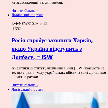
не зацікавлений у припиненні…
Читати більше »
Львівський портал
LvivNEWS
10.08.2025
352
Росія спробує захопити Харків,
якщо Україна відступить з
Донбасу, – ISW
Аналітики Інституту вивчення війни (ISW) вказують на
те, що у разі виходу українських військ із усієї Донецької
області в рамках…
Читати більше »
Львівський портал