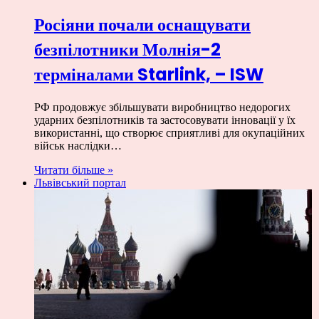
Росіяни почали оснащувати
безпілотники Молнія-2
терміналами Starlink, – ISW
РФ продовжує збільшувати виробництво недорогих
ударних безпілотників та застосовувати інновації у їх
використанні, що створює сприятливі для окупаційних
військ наслідки…
Читати більше »
Львівський портал