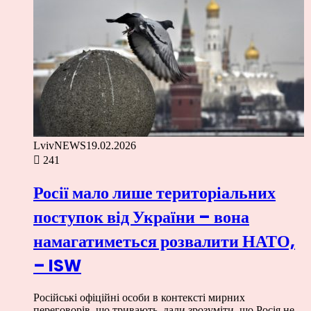
LvivNEWS
19.02.2026
241
Росії мало лише територіальних
поступок від України – вона
намагатиметься розвалити НАТО,
– ISW
Російські офіційні особи в контексті мирних
переговорів, що тривають, дали зрозуміти, що Росія не