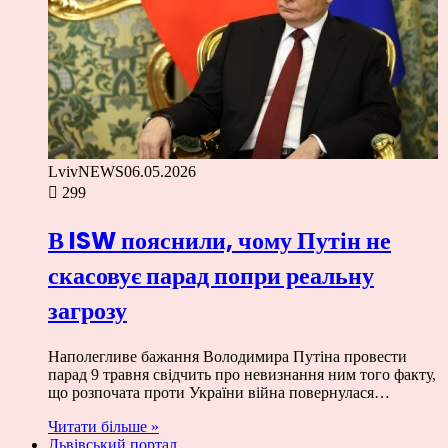
LvivNEWS
06.05.2026
299
В ISW пояснили, чому Путін не
скасовує парад попри реальну
загрозу
Наполегливе бажання Володимира Путіна провести
парад 9 травня свідчить про невизнання ним того факту,
що розпочата проти України війна повернулася…
Читати більше »
Львівський портал