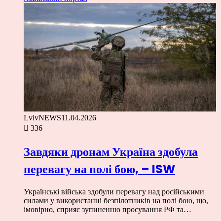
LvivNEWS
11.04.2026
336
Завдяки дронам Україна здобула
перевагу на полі бою, – ISW
Українські війська здобули перевагу над російськими
силами у використанні безпілотників на полі бою, що,
імовірно, сприяє зупиненню просування РФ та…