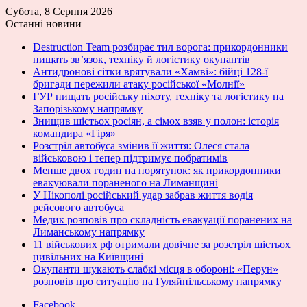
Субота, 8 Серпня 2026
Останні новини
Destruction Team розбирає тил ворога: прикордонники
нищать зв’язок, техніку й логістику окупантів
Антидронові сітки врятували «Хамві»: бійці 128-ї
бригади пережили атаку російської «Молнії»
ГУР нищать російську піхоту, техніку та логістику на
Запорізькому напрямку
Знищив шістьох росіян, а сімох взяв у полон: історія
командира «Гіря»
Розстріл автобуса змінив її життя: Олеся стала
військовою і тепер підтримує побратимів
Менше двох годин на порятунок: як прикордонники
евакуювали пораненого на Лиманщині
У Нікополі російський удар забрав життя водія
рейсового автобуса
Медик розповів про складність евакуації поранених на
Лиманському напрямку
11 військових рф отримали довічне за розстріл шістьох
цивільних на Київщині
Окупанти шукають слабкі місця в обороні: «Перун»
розповів про ситуацію на Гуляйпільському напрямку
Facebook