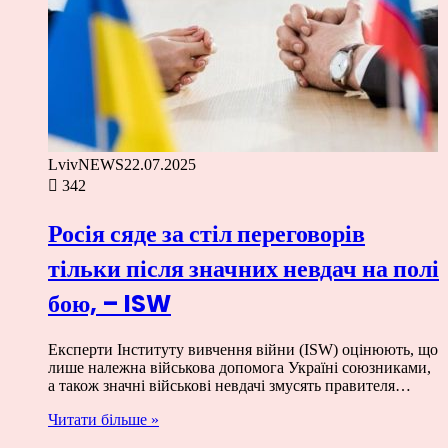
LvivNEWS
22.07.2025
342
Росія сяде за стіл переговорів
тільки після значних невдач на полі
бою, – ISW
Експерти Інституту вивчення війни (ISW) оцінюють, що
лише належна військова допомога Україні союзниками,
а також значні військові невдачі змусять правителя…
Читати більше »