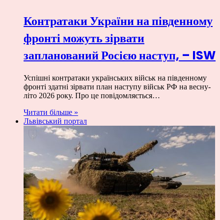
Контратаки України на південному
фронті можуть зірвати
запланований Росією наступ, – ISW
Успішні контратаки українських військ на південному
фронті здатні зірвати план наступу військ РФ на весну-
літо 2026 року. Про це повідомляється…
Читати більше »
Львівський портал