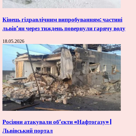
Кінець гідравлічним випробуванням: частині
львів’ян через тиждень повернули гарячу воду
18.05.2026
Росіяни атакували об’єкти «Нафтогазу» |
Львівський портал