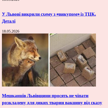
У Львові викрили схему з «викупом» із ТЦК.
Деталі
18.05.2026
Мешканців Львівщини просять не чіпати
розкладену для диких тварин вакцину від сказу