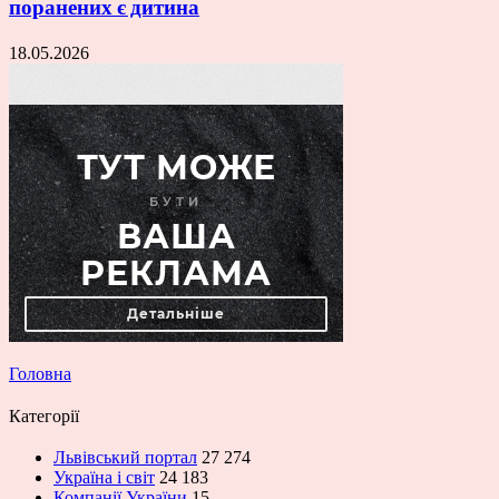
поранених є дитина
18.05.2026
Головна
Категорії
Львівський портал
27 274
Україна і світ
24 183
Компанії України
15