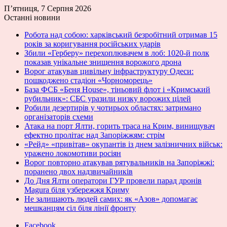
П’ятниця, 7 Серпня 2026
Останні новини
Робота над собою: харківський безробітний отримав 15
років за коригування російських ударів
Збили «Герберу» перехоплювачем в лоб: 1020-й полк
показав унікальне знищення ворожого дрона
Ворог атакував цивільну інфраструктуру Одеси:
пошкоджено стадіон «Чорноморець»
База ФСБ «Беня House», тіньовий флот і «Кримський
рубильник»: СБС уразили низку ворожих цілей
Робили дезертирів у чотирьох областях: затримано
організаторів схеми
Атака на порт Ялти, горить траса на Крим, винищувач
ефектно пролітає над Запоріжжям: стрім
«Рейд» «привітав» окупантів із днем залізничних військ:
уражено локомотиви росіян
Ворог повторно атакував рятувальників на Запоріжжі:
поранено двох надзвичайників
До Дня Ялти оператори ГУР провели парад дронів
Magura біля узбережжя Криму
Не залишають людей самих: як «Азов» допомагає
мешканцям сіл біля лінії фронту
Facebook