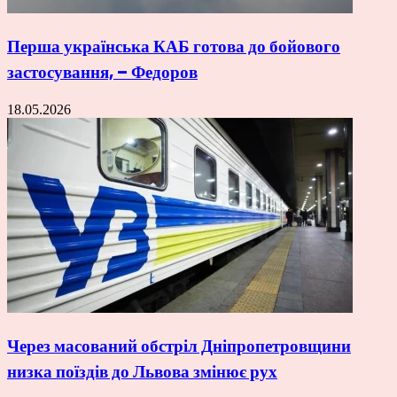
Перша українська КАБ готова до бойового
застосування, – Федоров
18.05.2026
Через масований обстріл Дніпропетровщини
низка поїздів до Львова змінює рух