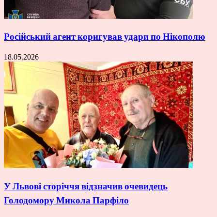
Російський агент коригував удари по Нікополю
18.05.2026
У Львові сторіччя відзначив очевидець
Голодомору Микола Парфіло