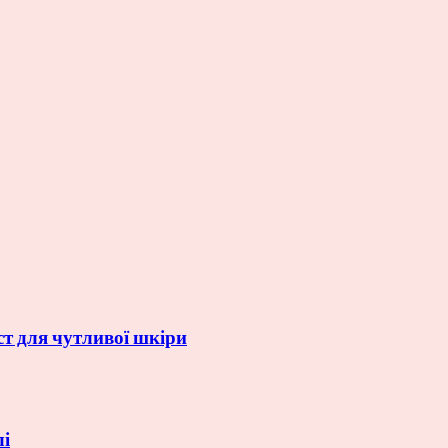
ст для чутливої шкіри
лі