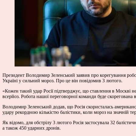
Президент Володимир Зеленський заявив про корегування роботи
Україні у сильний мороз. Про це він повідомив 3 лютого.
«Кожен такий удар Росії підтверджує, що ставлення в Москві н
всерйоз. Робота нашої переговорної команди буде скорегована в
Володимир Зеленський додав, що Росія скористалась американ
удару рекордною кількістю балістики, коли мороз на значній тер
Як відомо, для обстрілу 3 лютого Росія застосувала 32 балістичні
а також 450 ударних дронів.