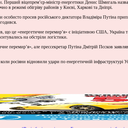
ки. Перший віцепрем’єр-міністр енергетики Денис Шмигаль назв
о в режимі обігріву районів у Києві, Харкові та Дніпрі.
би особисто просив російського диктатора Владіміра Путіна пр
огодився.
, що це «енергетичне перемир’я» є ініціативою США, Україна та
рієнтувались на обстріли логістики.
не перемир’я», але прессекретар Путіна Дмітрій Пєсков заявляв 
 коли росіяни відновили удари по енергетичній інфраструктурі У