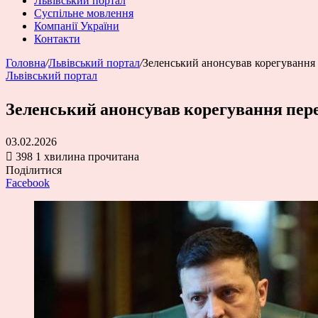
Львівський портал
Суспільне мовлення
Компанії України
Контакти
Головна
/
Львівський портал
/
Зеленський анонсував корегування 
Львівський портал
Зеленський анонсував корегування пере
03.02.2026
398
1 хвилина прочитана
Поділитися
Facebook