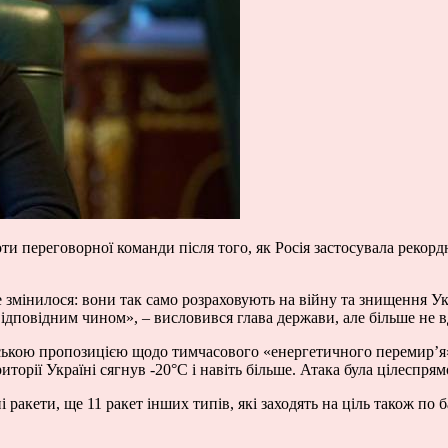
 переговорної команди після того, як Росія застосувала рекордну
е змінилося: вони так само розраховують на війну та знищення 
ідповідним чином», – висловився глава держави, але більше не вда
ською пропозицією щодо тимчасового «енергетичного перемир’я»
иторії Україні сягнув -20°C і навіть більше. Атака була цілеспря
 ракети, ще 11 ракет інших типів, які заходять на ціль також по б