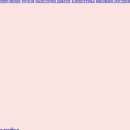
ереговори
#Росія
балістичні ракети
Енергетика
масовані обстріл
 Галюйко