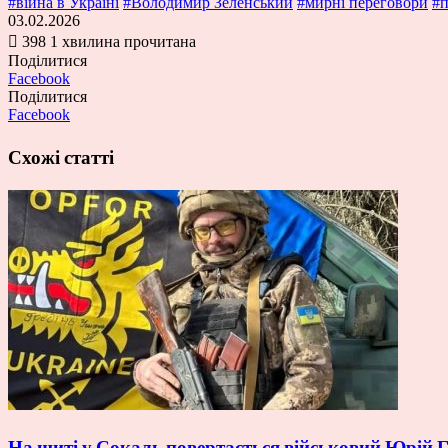
#війна в Україні
#Володимир Зеленський
#мирні переговори
#п
03.02.2026
398
1 хвилина прочитана
Поділитися
Facebook
Поділитися
Facebook
Схожі статті
На щиті у Сокаль повертається військовий Юрій