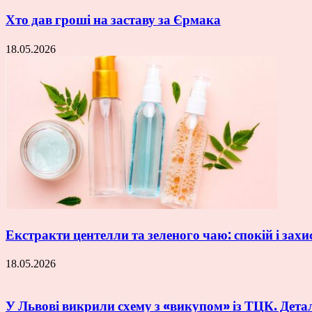
Хто дав гроші на заставу за Єрмака
18.05.2026
Екстракти центелли та зеленого чаю: спокій і захи
18.05.2026
У Львові викрили схему з «викупом» із ТЦК. Дета