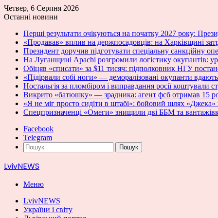
Четвер, 6 Серпня 2026
Останні новини
Перші результати очікуються на початку 2027 року: Пре
«Продавав» вплив на держпосадовців: на Харківщині зат
Президент доручив підготувати спеціальну санкційну оп
На Луганщині Apachi розгромили логістику окупантів: у
Обіцяв «списати» за $11 тисяч: підполковник НГУ постан
«Підірвали собі ноги» — деморалізовані окупанти вдають
Ностальгія за пломбіром і виправдання росії коштували с
Викрито «батюшку» — зрадника: агент фсб отримав 15 ро
«Я не міг просто сидіти в штабі»: бойовий шлях «Джека» 
Спецпризначенці «Омеги» знищили дві ББМ та вантажівк
Facebook
Telegram
Пошук
LvivNEWS
Меню
LvivNEWS
України і світу