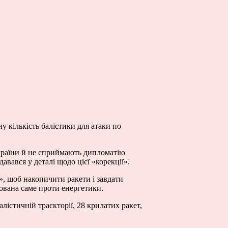
 кількість балістики для атаки по
України й не сприймають дипломатію
вався у деталі щодо цієї «корекції».
, щоб накопичити ракети і завдати
мована саме проти енергетики.
алістичній траєкторії, 28 крилатих ракет,