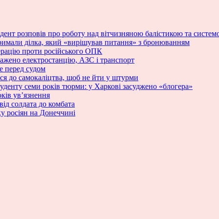
зидент розповів про роботу над вітчизняною балістикою та сист
римали ділка, який «вирішував питання» з бронюванням
ерацію проти російського ОПК
ражено електростанцію, АЗС і транспорт
е перед судом
ся до самокаліцтва, щоб не йти у штурми
туденту семи років тюрми: у Харкові засуджено «блогера»
ків ув’язнення
від солдата до комбата
у росіян на Донеччині