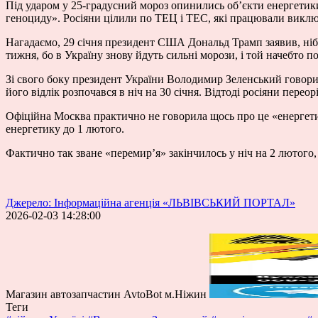
Під ударом у 25-градусний мороз опинились об’єкти енергети
геноциду». Росіяни цілили по ТЕЦ і ТЕС, які працювали виключн
Нагадаємо, 29 січня президент США Дональд Трамп заявив, ні
тижня, бо в Україну знову йдуть сильні морози, і той начебто п
Зі свого боку президент України Володимир Зеленський говорив
його відлік розпочався в ніч на 30 січня. Відтоді росіяни перео
Офіційна Москва практично не говорила щось про це «енергетич
енергетику до 1 лютого.
Фактично так зване «перемир’я» закінчилось у ніч на 2 лютого,
Джерело: Інформаційна агенція «ЛЬВІВСЬКИЙ ПОРТАЛ»
2026-02-03 14:28:00
Магазин автозапчастин AvtoBot м.Ніжин
Теги