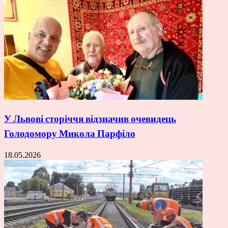
У Львові сторіччя відзначив очевидець
Голодомору Микола Парфіло
18.05.2026