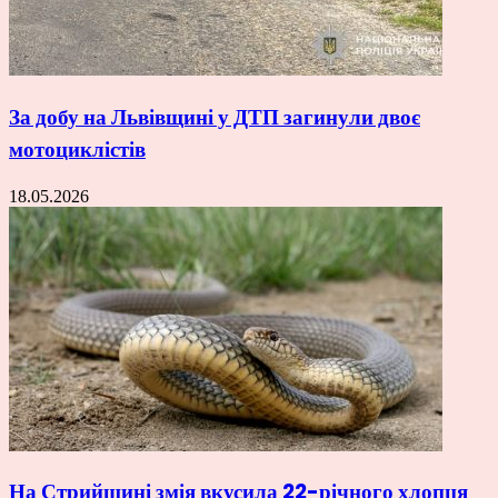
За добу на Львівщині у ДТП загинули двоє
мотоциклістів
18.05.2026
На Стрийщині змія вкусила 22-річного хлопця