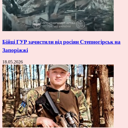
Бійці ГУР зачистили від росіян Степногірськ на
Запоріжжі
18.05.2026