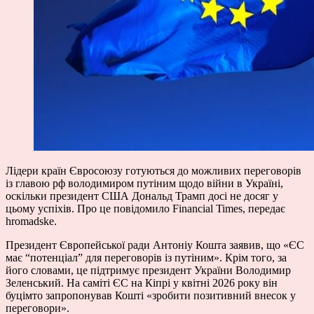
Лідери країн Євросоюзу готуються до можливих переговорів
із главою рф володимиром путіним щодо війни в Україні,
оскільки президент США Дональд Трамп досі не досяг у
цьому успіхів. Про це повідомило Financial Times, передає
hromadske.
Президент Європейської ради Антоніу Кошта заявив, що «ЄС
має “потенціал” для переговорів із путіним». Крім того, за
його словами, це підтримує президент України Володимир
Зеленський. На саміті ЄС на Кіпрі у квітні 2026 року він
буцімто запропонував Кошті «зробити позитивний внесок у
переговори».