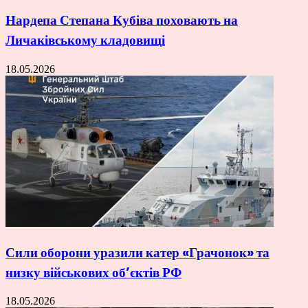
Нардепа Степана Кубіва поховають на
Личаківському кладовищі
18.05.2026
Сили оборони уразили катер «Грачонок» та
низку військових об’єктів РФ
18.05.2026