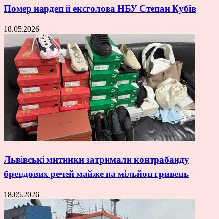
Помер нардеп й ексголова НБУ Степан Кубів
18.05.2026
Львівські митники затримали контрабанду
брендових речей майже на мільйон гривень
18.05.2026