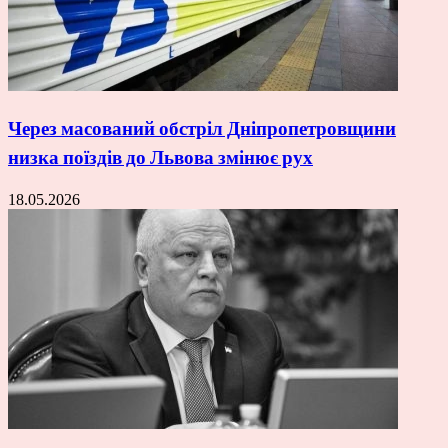
Через масований обстріл Дніпропетровщини
низка поїздів до Львова змінює рух
18.05.2026