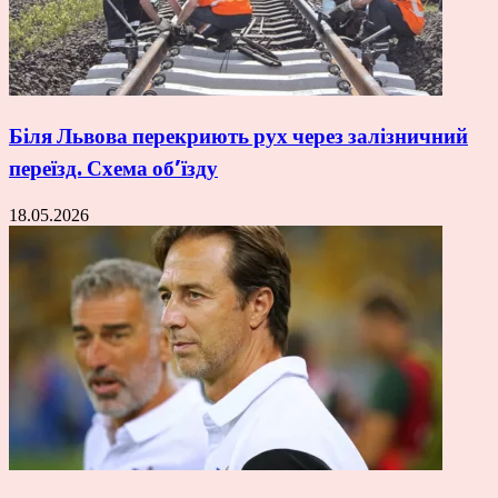
Біля Львова перекриють рух через залізничний
переїзд. Схема об’їзду
18.05.2026