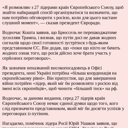
«Я розмовляю з 27 лідерами країн Європейського Союзу, щоб
знайти найкращий спосіб організуватися та визначити, що
нам потрібно обговорити з росією, коли для цього настане
слушний момент», — сказав президент Євроради.
Водночас Кошта заявив, що Брюссель не перешкоджатиме
зусиллям Трампа, і визнав, що путін досі не давав жодних
сигналів щодо своєї готовності зустрітися з будь-яким
представником ЄС. Він додав, що «поки що ніхто не бачить
жодних ознак того, що росія дійсно хоче брати участь у
серйозних переговорах».
Як зазначив неназваний високопосадовець в Офісі
президента, нині Україні потрібна «більша координація на
європейському рівні». Він припустив, що для завершення
війни потрібен «лідер, який міг би розмовляти з росією від
імені всіх європейців», щоб чинити «більший тиск» на рф.
Водночас, за даними видання, серед 27 лідерів країн
Європейського Союзу немає єдиної думки щодо того, кого
слід призначити представником, який міг би досягти успіхів у
переговорах із путіним.
Нагадаємо, помічник лідера Росії Юрій Ушаков заявив, що