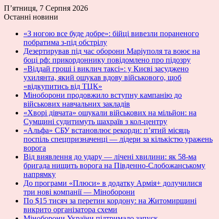
П’ятниця, 7 Серпня 2026
Останні новини
«З ногою все буде добре»: бійці вивезли пораненого
побратима з-під обстрілу
Дезертирував під час оборони Маріуполя та воює на
боці рф: прикордоннику повідомлено про підозру
«Віддай гроші і виклич таксі»: у Києві засуджено
ухилянта, який ошукав вдову військового, щоб
«відкупитись від ТЦК»
Міноборони продовжило вступну кампанію до
військових навчальних закладів
«Хворі дівчата» ошукали військових на мільйон: на
Сумщині судитимуть шахраїв з кол-центру
«Альфа» СБУ встановлює рекорди: п’ятий місяць
поспіль спецпризначенці — лідери за кількістю уражень
ворога
Від виявлення до удару — лічені хвилини: як 58-ма
бригада нищить ворога на Південно-Слобожанському
напрямку
До програми «Плюси» в додатку Армія+ долучилися
три нові компанії — Міноборони
По $15 тисяч за перетин кордону: на Житомирщині
викрито організатора схеми
Міноборони України підтримало запуск