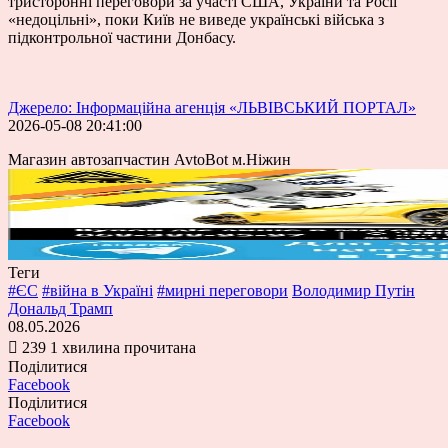
тристоронні переговори за участі США, України та Росії
«недоцільні», поки Київ не виведе українські війська з
підконтрольної частини Донбасу.
Джерело: Інформаційна агенція «ЛЬВІВСЬКИЙ ПОРТАЛ»
2026-05-08 20:41:00
Магазин автозапчастин AvtoBot м.Ніжин
Теги
#ЄС
#війна в Україні
#мирні переговори
Володимир Путін
Дональд Трамп
08.05.2026
239
1 хвилина прочитана
Поділитися
Facebook
Поділитися
Facebook