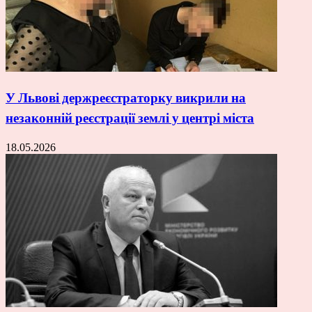
У Львові держреєстраторку викрили на
незаконній реєстрації землі у центрі міста
18.05.2026