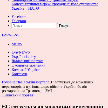
Консультативної мережі громадянського суспільства
Україна—НАТО
Facebook
Telegram
Пошук
LvivNEWS
Меню
LvivNEWS
України і світу
Львівський портал
Суспільне мовлення
Компанії України
Контакти
Головна
/
Львівський портал
/
ЄС готується до можливих
переговорів із путіним щодо війни в Україні, бо він
розчарований Трампом, – ЗМІ
Львівський портал
ЄС готується до можливих переговорів