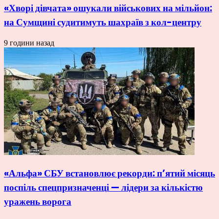
«Хворі дівчата» ошукали військових на мільйон:
на Сумщині судитимуть шахраїв з кол-центру
9 години назад
«Альфа» СБУ встановлює рекорди: п’ятий місяць
поспіль спецпризначенці — лідери за кількістю
уражень ворога