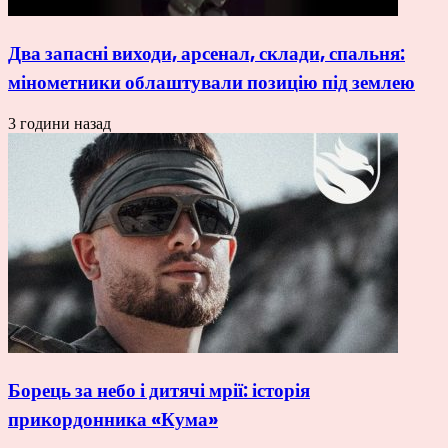
Два запасні виходи, арсенал, склади, спальня:
мінометники облаштували позицію під землею
3 години назад
Борець за небо і дитячі мрії: історія
прикордонника «Кума»