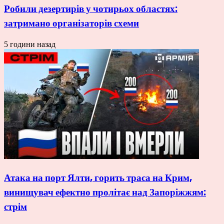
Робили дезертирів у чотирьох областях:
затримано організаторів схеми
5 години назад
Атака на порт Ялти, горить траса на Крим,
винищувач ефектно пролітає над Запоріжжям:
стрім