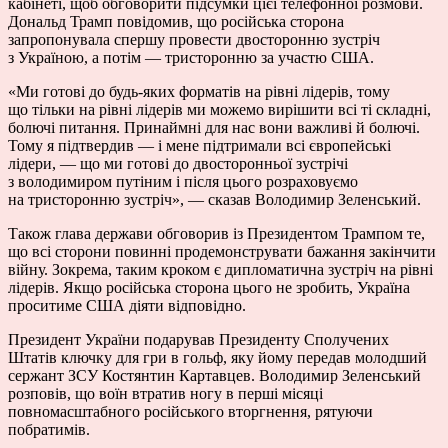
кабінеті, щоб обговорити підсумки цієї телефонної розмови.
Дональд Трамп повідомив, що російська сторона
запропонувала спершу провести двосторонню зустріч
з Україною, а потім — тристоронню за участю США.
«Ми готові до будь-яких форматів на рівні лідерів, тому
що тільки на рівні лідерів ми можемо вирішити всі ті складні,
болючі питання. Принаймні для нас вони важливі й болючі.
Тому я підтвердив — і мене підтримали всі європейські
лідери, — що ми готові до двосторонньої зустрічі
з володимиром путіним і після цього розраховуємо
на тристоронню зустріч», — сказав Володимир Зеленський.
Також глава держави обговорив із Президентом Трампом те,
що всі сторони повинні продемонструвати бажання закінчити
війну. Зокрема, таким кроком є дипломатична зустріч на рівні
лідерів. Якщо російська сторона цього не зробить, Україна
проситиме США діяти відповідно.
Президент України подарував Президенту Сполучених
Штатів ключку для гри в гольф, яку йому передав молодший
сержант ЗСУ Костянтин Картавцев. Володимир Зеленський
розповів, що воїн втратив ногу в перші місяці
повномасштабного російського вторгнення, рятуючи
побратимів.