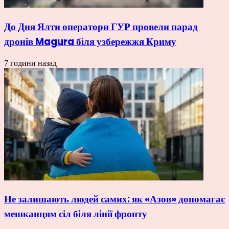
До Дня Ялти оператори ГУР провели парад
дронів Magura біля узбережжя Криму
7 години назад
Не залишають людей самих: як «Азов» допомагає
мешканцям сіл біля лінії фронту