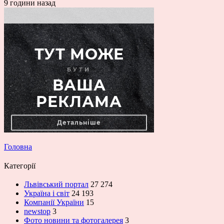
9 години назад
Головна
Категорії
Львівський портал
27 274
Україна і світ
24 193
Компанії України
15
newstop
3
Фото новини та фотогалерея
3