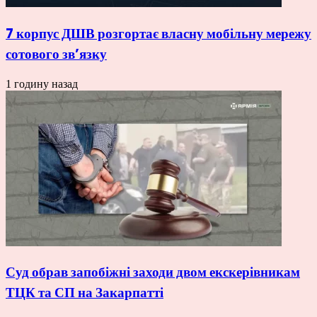
7 корпус ДШВ розгортає власну мобільну мережу
сотового зв’язку
1 годину назад
Суд обрав запобіжні заходи двом екскерівникам
ТЦК та СП на Закарпатті