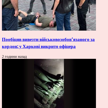
Пообіцяв вивезти військовозобов’язаного за
кордон: у Харкові викрито офіцера
2 години назад