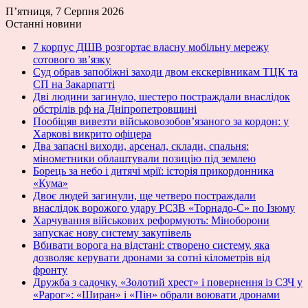
П’ятниця, 7 Серпня 2026
Останні новини
7 корпус ДШВ розгортає власну мобільну мережу
сотового зв’язку
Суд обрав запобіжні заходи двом екскерівникам ТЦК та
СП на Закарпатті
Дві людини загинуло, шестеро постраждали внаслідок
обстрілів рф на Дніпропетровщині
Пообіцяв вивезти військовозобов’язаного за кордон: у
Харкові викрито офіцера
Два запасні виходи, арсенал, склади, спальня:
мінометники облаштували позицію під землею
Борець за небо і дитячі мрії: історія прикордонника
«Кума»
Двоє людей загинули, ще четверо постраждали
внаслідок ворожого удару РСЗВ «Торнадо-С» по Ізюму
Харчування військових реформують: Міноборони
запускає нову систему закупівель
Вбивати ворога на відстані: створено систему, яка
дозволяє керувати дронами за сотні кілометрів від
фронту
Дружба з садочку, «Золотий хрест» і повернення із СЗЧ у
«Рарог»: «Ширан» і «Пін» обрали воювати дронами