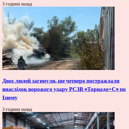
3 години назад
Двоє людей загинули, ще четверо постраждали
внаслідок ворожого удару РСЗВ «Торнадо-С» по
Ізюму
3 години назад