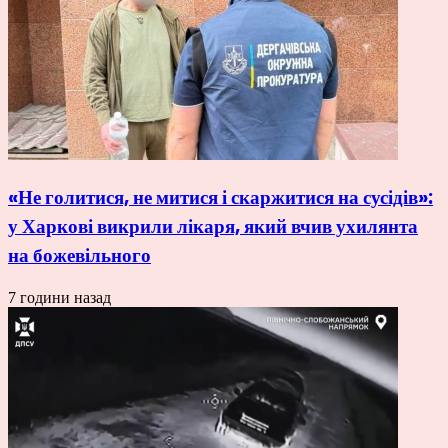
«Не голитися, не митися і скаржитися на сусідів»:
у Харкові викрили лікаря, який вчив ухилянта
на божевільного
7 години назад