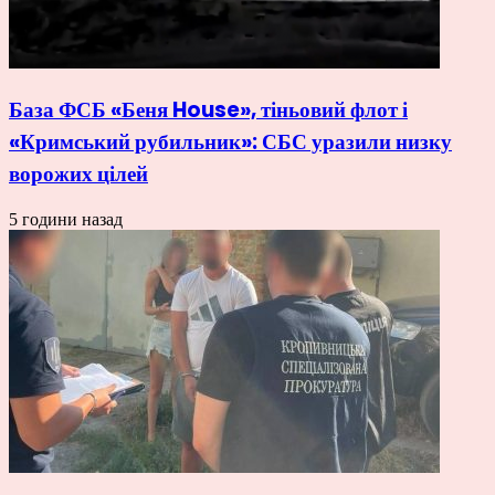
База ФСБ «Беня House», тіньовий флот і
«Кримський рубильник»: СБС уразили низку
ворожих цілей
5 години назад