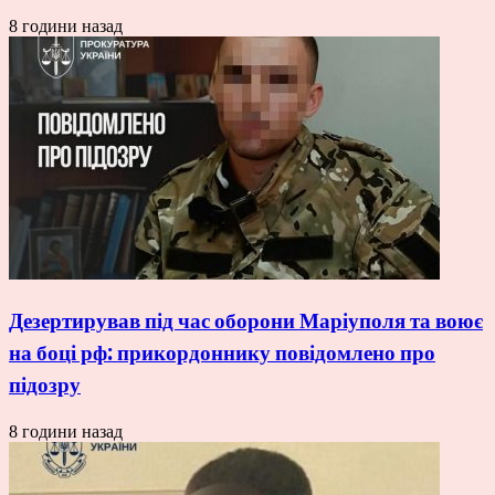
8 години назад
Дезертирував під час оборони Маріуполя та воює
на боці рф: прикордоннику повідомлено про
підозру
8 години назад