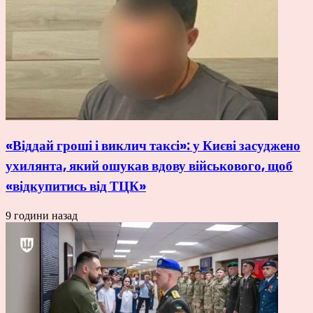
«Віддай гроші і виклич таксі»: у Києві засуджено
ухилянта, який ошукав вдову військового, щоб
«відкупитись від ТЦК»
9 години назад