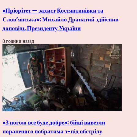
«Пріорітет — захист Костянтинівки та
Слов’янська»: Михайло Драпатий здійснив
доповідь Президенту України
8 години назад
«З ногою все буде добре»: бійці вивезли
пораненого побратима з-під обстрілу