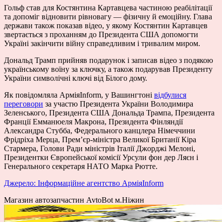
Гольф став для Костянтина Картавцева частиною реабілітації
та допоміг відновити рівновагу — фізичну й емоційну. Глава
держави також показав відео, у якому Костянтин Картавцев
звертається з проханням до Президента США допомогти
Україні закінчити війну справедливим і тривалим миром.
Дональд Трамп прийняв подарунок і записав відео з подякою
українському воїну за ключку, а також подарував Президенту
України символічні ключі від Білого дому.
Як повідомляла АрміяInform, у Вашингтоні
відбулися
переговори
за участю Президента України Володимира
Зеленського, Президента США Дональда Трампа, Президента
Франції Емманюеля Макрона, Президента Фінляндії
Александра Стубба, Федерального канцлера Німеччини
Фрідріха Мерца, Прем’єр-міністра Великої Британії Кіра
Стармера, Голови Ради міністрів Італії Джорджі Мелоні,
Президентки Європейської комісії Урсули фон дер Ляєн і
Генерального секретаря НАТО Марка Рютте.
Джерело: Інформаційне агентство АрміяInform
Магазин автозапчастин AvtoBot м.Ніжин