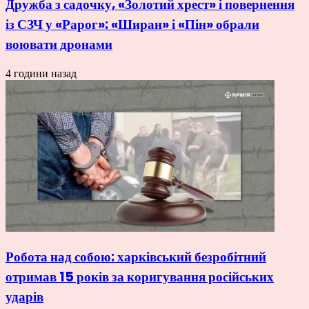
Дружба з садочку, «Золотий хрест» і повернення
із СЗЧ у «Рарог»: «Ширан» і «Пін» обрали
воювати дронами
4 години назад
Робота над собою: харківський безробітний
отримав 15 років за коригування російських
ударів