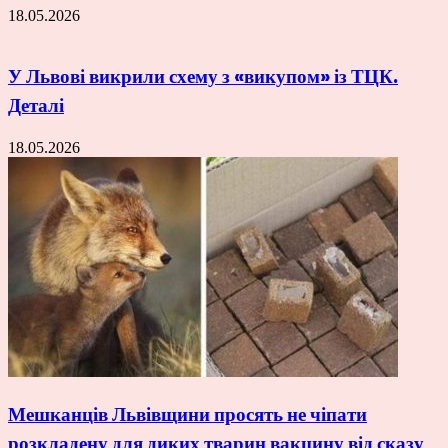
18.05.2026
У Львові викрили схему з «викупом» із ТЦК.
Деталі
18.05.2026
Мешканців Львівщини просять не чіпати
розкладену для диких тварин вакцину від сказу