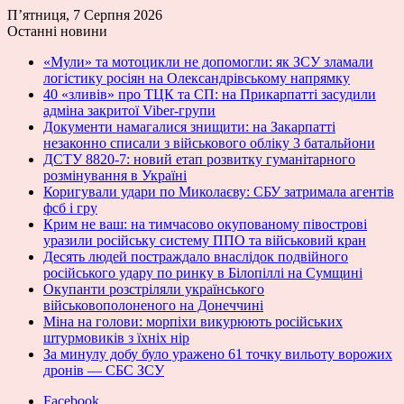
П’ятниця, 7 Серпня 2026
Останні новини
«Мули» та мотоцикли не допомогли: як ЗСУ зламали
логістику росіян на Олександрівському напрямку
40 «зливів» про ТЦК та СП: на Прикарпатті засудили
адміна закритої Viber-групи
Документи намагалися знищити: на Закарпатті
незаконно списали з військового обліку 3 батальйони
ДСТУ 8820-7: новий етап розвитку гуманітарного
розмінування в Україні
Коригували удари по Миколаєву: СБУ затримала агентів
фсб і гру
Крим не ваш: на тимчасово окупованому півострові
уразили російську систему ППО та військовий кран
Десять людей постраждало внаслідок подвійного
російського удару по ринку в Білопіллі на Сумщині
Окупанти розстріляли українського
військовополоненого на Донеччині
Міна на голови: морпіхи викурюють російських
штурмовиків з їхніх нір
За минулу добу було уражено 61 точку вильоту ворожих
дронів — СБС ЗСУ
Facebook