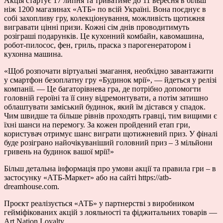
Акція стартує 17 липня та триватиме до 11 вересня в більш
ніж 1200 магазинах «АТБ» по всій Україні. Вона поєднує в
собі захопливу гру, колекціонування, можливість щотижня
вигравати цінні призи. Кожні сім днів проводитимуть
розіграші подарунків. Це кухонний комбайн, кавомашина,
робот-пилосос, фен, гриль, праска з парогенератором і
кухонна машина.
«Щоб розпочати віртуальні змагання, необхідно завантажити
у смартфон безоплатну гру «Будинок мрії», — йдеться у релізі
компанії. — Це багаторівнева гра, де потрібно допомогти
головній героїні та її сину відремонтувати, а потім затишно
облаштувати заміський будинок, який їм дістався у спадок.
Чим швидше та більше рівнів проходять гравці, тим вищими є
їхні шанси на перемогу. За кожен пройдений етап гри,
користувач отримує шанс виграти щотижневий приз. У фіналі
буде розіграно найочікуваніший головний приз – 3 мільйони
гривень на будинок вашої мрії!»
Більш детальна інформація про умови акції та правила гри – в
застосунку «АТБ-Маркет» або на сайті https://atb-
dreamhouse.com.
Проєкт реалізується «АТБ» у партнерстві з виробником
гейміфікованих акцій з лояльності та фіджитальних товарів —
Art Nation Loyalty.