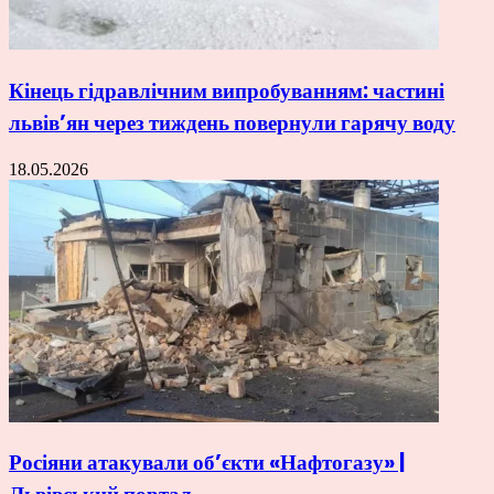
Кінець гідравлічним випробуванням: частині
львів’ян через тиждень повернули гарячу воду
18.05.2026
Росіяни атакували об’єкти «Нафтогазу» |