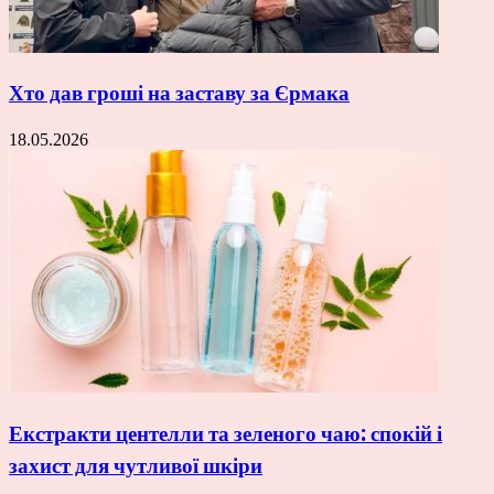
Хто дав гроші на заставу за Єрмака
18.05.2026
Екстракти центелли та зеленого чаю: спокій і
захист для чутливої шкіри