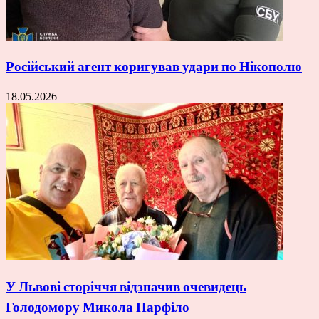
Російський агент коригував удари по Нікополю
18.05.2026
У Львові сторіччя відзначив очевидець
Голодомору Микола Парфіло