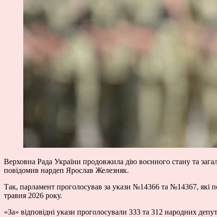
Верховна Рада України продовжила дію воєнного стану та загальн
повідомив нардеп Ярослав Железняк.
Так, парламент проголосував за укази №14366 та №14367, які пер
травня 2026 року.
«За» відповідні укази проголосували 333 та 312 народних депут