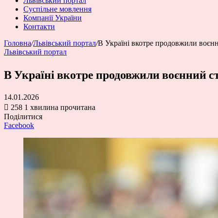
Львівський портал
Суспільне мовлення
Компанії України
Контакти
Головна
/
Львівський портал
/
В Україні вкотре продовжили воєнн
Львівський портал
В Україні вкотре продовжили воєнний ст
14.01.2026
258
1 хвилина прочитана
Поділитися
Facebook