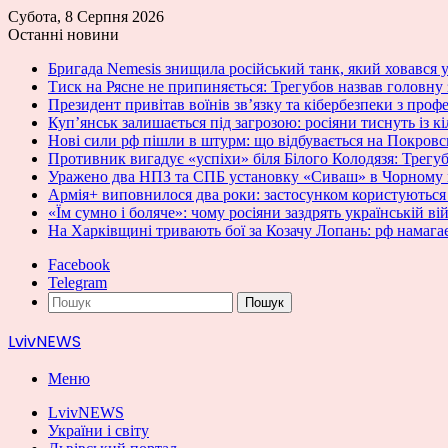
Субота, 8 Серпня 2026
Останні новини
Бригада Nemesis знищила російський танк, який ховався у
Тиск на Рясне не припиняється: Трегубов назвав головну
Президент привітав воїнів зв’язку та кібербезпеки з проф
Куп’янськ залишається під загрозою: росіяни тиснуть із к
Нові сили рф пішли в штурм: що відбувається на Покров
Противник вигадує «успіхи» біля Білого Колодязя: Трегу
Уражено два НПЗ та СПБ установку «Сиваш» в Чорному
Армія+ виповнилося два роки: застосунком користуються 
«Їм сумно і боляче»: чому росіяни заздрять українській ві
На Харківщині тривають бої за Козачу Лопань: рф намага
Facebook
Telegram
Пошук
LvivNEWS
Меню
LvivNEWS
України і світу