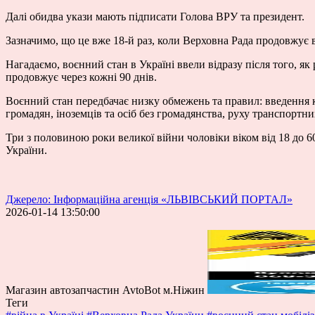
Далі обидва укази мають підписати Голова ВРУ та президент.
Зазначимо, що це вже 18-й раз, коли Верховна Рада продовжує во
Нагадаємо, воєнний стан в Україні ввели відразу після того, я
продовжує через кожні 90 днів.
Воєнний стан передбачає низку обмежень та правил: введення 
громадян, іноземців та осіб без громадянства, руху транспортни
Три з половиною роки великої війни чоловіки віком від 18 до 6
України.
Джерело: Інформаційна агенція «ЛЬВІВСЬКИЙ ПОРТАЛ»
2026-01-14 13:50:00
Магазин автозапчастин AvtoBot м.Ніжин
Теги