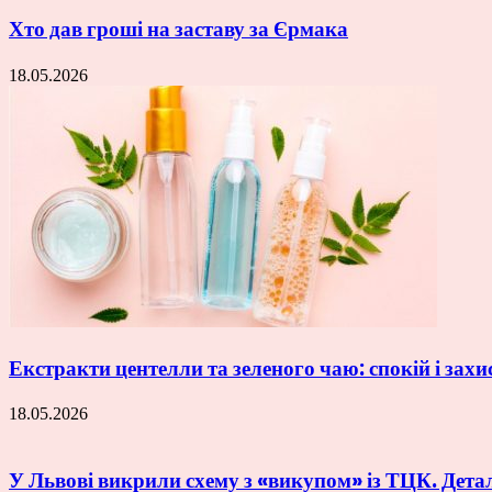
Хто дав гроші на заставу за Єрмака
18.05.2026
Екстракти центелли та зеленого чаю: спокій і захи
18.05.2026
У Львові викрили схему з «викупом» із ТЦК. Дета