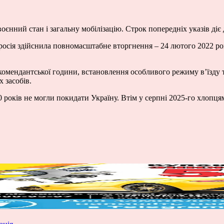
єнний стан і загальну мобілізацію. Строк попередніх указів діє 
к росія здійснила повномасштабне вторгнення – 24 лютого 2022 ро
комендантської години, встановлення особливого режиму в’їзду 
х засобів.
0 років не могли покидати Україну. Втім у серпні 2025-го хлопця