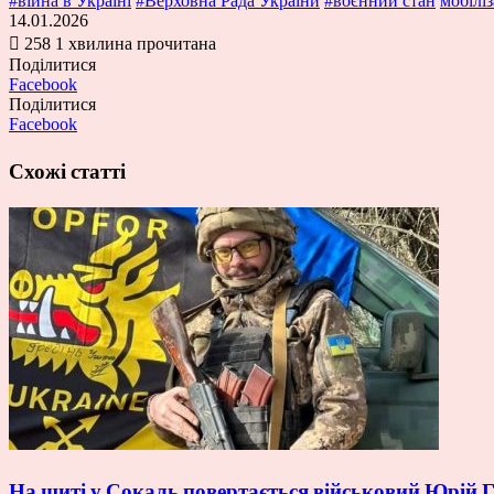
#війна в Україні
#Верховна Рада України
#воєнний стан
мобіліз
14.01.2026
258
1 хвилина прочитана
Поділитися
Facebook
Поділитися
Facebook
Схожі статті
На щиті у Сокаль повертається військовий Юрій