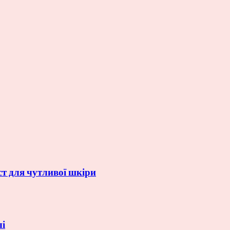
ст для чутливої шкіри
лі