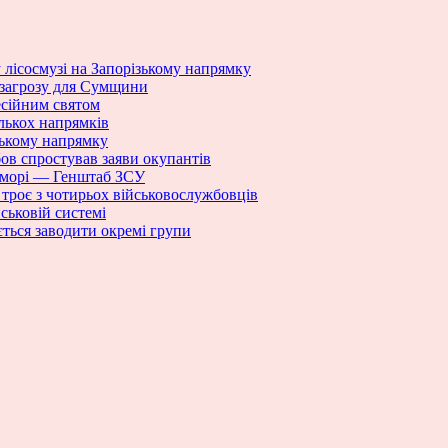
 лісосмузі на Запорізькому напрямку
 загрозу для Сумщини
есійним святом
ількох напрямків
ському напрямку
бов спростував заяви окупантів
 морі — Генштаб ЗСУ
троє з чотирьох військовослужбовців
йськовій системі
ється заводити окремі групи