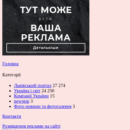
Головна
Категорії
Львівський портал
27 274
Україна і світ
24 250
Компанії України
15
newstop
3
Фото новини та фотогалерея
3
Контакти
Розміщення реклами на сайті