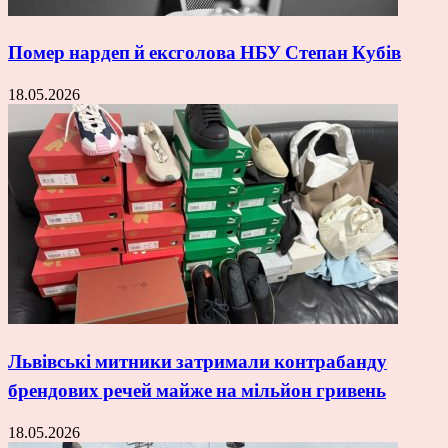
Помер нардеп й ексголова НБУ Степан Кубів
18.05.2026
Львівські митники затримали контрабанду
брендових речей майже на мільйон гривень
18.05.2026