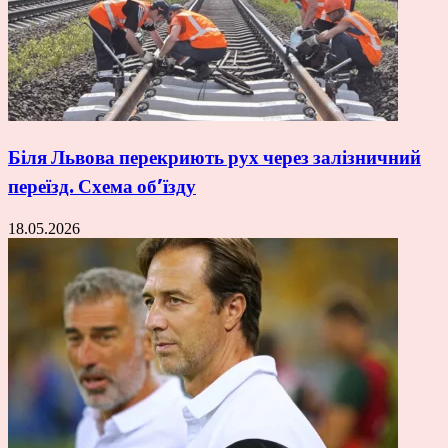
Біля Львова перекриють рух через залізничний
переїзд. Схема об’їзду
18.05.2026