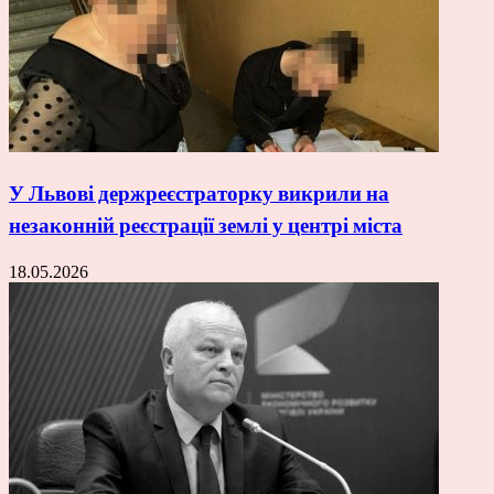
У Львові держреєстраторку викрили на
незаконній реєстрації землі у центрі міста
18.05.2026