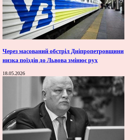
Через масований обстріл Дніпропетровщини
низка поїздів до Львова змінює рух
18.05.2026