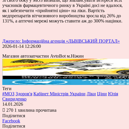
Зі свого боку у МОЗ визнали, що збалансувати інтереси всіх
учасників фармацевтичного ринку в Україні досі не вдалося,
як і забезпечити «прийнятні ціни» на ліки. Вартість
медпрепаратів вітчизняного виробництва зросла від 26% до
131%, а аптечні мережі можуть ставити аж до 300% націнки.
Джерело: Інформаційна агенція «ЛЬВІВСЬКИЙ ПОРТАЛ»
2026-01-14 12:26:00
Магазин автозапчастин AvtoBot м.Ніжин
Теги
#МОЗ
Здоров'я
Кабінет Міністрів України
Ліки
Ціни
Юлія
Свириденко
14.01.2026
270
1 хвилина прочитана
Поділитися
Facebook
Поділитися