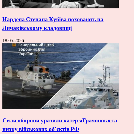
Нардепа Степана Кубіва поховають на
Личаківському кладовищі
18.05.2026
Сили оборони уразили катер «Грачонок» та
низку військових об’єктів РФ