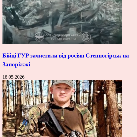
Бійці ГУР зачистили від росіян Степногірськ на
Запоріжжі
18.05.2026