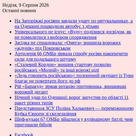
Неділя, 9 Серпня 2026
Останні новини
На Запоріжжі росіяни завдали удару по рятувальниках, а
на Одещині пошкодили автобус з дітьми
Універсального не існує: «Вуду» поділився досвідом, як
не помилитися з вибором спорядження
Засідка не спрацювала: «Омега» знищила ворожих
«ждунів» під Покровськом
Артилерія 66 ОМБр зірвала спробу росіян накопичити
сили для подальшого штурму
«Сталевий Кордон» знищив стартову позицію
російських «Молній» та інші ворожі цілі
«Ледь говорить російською»: полонений окупант із Туви
благає не повертати його до рф
Рій «Баракуд» зірвав ротацію противника, знищивши
ворожий десант
Нічний удар по Одещині: ворог запустив по області 11
ракет різних типів
Представниця ЗСУ Поліна Халькевич — переможницею
Кубка Європи зі скелелазіння
Шеф-кухарі 67 ОМБр зійшлися у кулінарному батлі: чим
пригощали бійців
Facebook