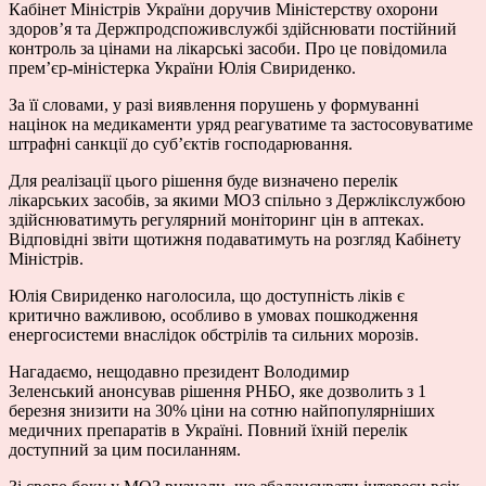
Кабінет Міністрів України доручив Міністерству охорони
здоров’я та Держпродспоживслужбі здійснювати постійний
контроль за цінами на лікарські засоби. Про це повідомила
прем’єр-міністерка України Юлія Свириденко.
За її словами, у разі виявлення порушень у формуванні
націнок на медикаменти уряд реагуватиме та застосовуватиме
штрафні санкції до суб’єктів господарювання.
Для реалізації цього рішення буде визначено перелік
лікарських засобів, за якими МОЗ спільно з Держлікслужбою
здійснюватимуть регулярний моніторинг цін в аптеках.
Відповідні звіти щотижня подаватимуть на розгляд Кабінету
Міністрів.
Юлія Свириденко наголосила, що доступність ліків є
критично важливою, особливо в умовах пошкодження
енергосистеми внаслідок обстрілів та сильних морозів.
Нагадаємо, нещодавно президент Володимир
Зеленський анонсував рішення РНБО, яке дозволить з 1
березня знизити на 30% ціни на сотню найпопулярніших
медичних препаратів в Україні. Повний їхній перелік
доступний за цим посиланням.