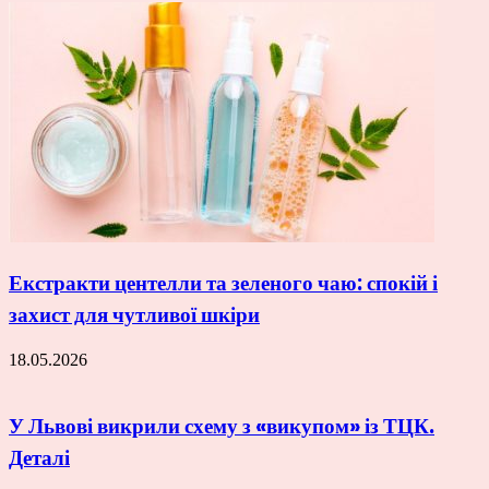
Екстракти центелли та зеленого чаю: спокій і
захист для чутливої шкіри
18.05.2026
У Львові викрили схему з «викупом» із ТЦК.
Деталі