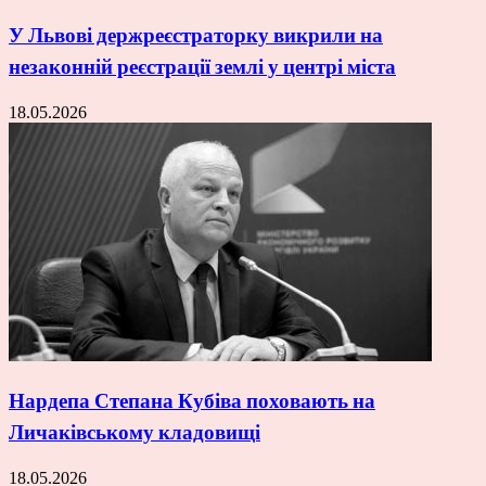
У Львові держреєстраторку викрили на
незаконній реєстрації землі у центрі міста
18.05.2026
Нардепа Степана Кубіва поховають на
Личаківському кладовищі
18.05.2026