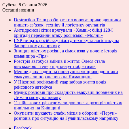
Субота, 8 Серпня 2026
Останні новини
Destruction Team розбирає тил ворога: прикордонники
нищать зв’язок, техніку й логістику окупантів
Антидронові сітки врятували «Хамві»: бійці 128-ї
бригади пережили атаку російської «Молнії»
ГУР нищать російську піхоту, техніку та логістику на
Запорізькому напрямку
Знищив шістьох росіян, а сімох взяв у полон: історія
командира «Гіря»
Розстріл автобуса змінив її життя: Олеся стала
військовою і тепер підтримує побратимів
Менше двох годин на порятунок: як прикордонники
евакуювали пораненого на Лиманщині
У Нікополі російський удар забрав життя водія
рейсового автобуса
Медик розповів про складність евакуації поранених на
Лиманському напрямку
11 військових рф отримали довічне за розстріл шістьох
цивільних на Київщині
Окупанти шукають слабкі місця в обороні: «Перун»
розповів про ситуацію на Гуляйпільському напрямку
Facebook