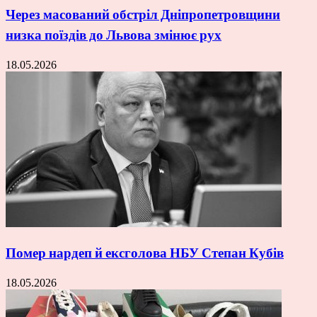
Через масований обстріл Дніпропетровщини
низка поїздів до Львова змінює рух
18.05.2026
Помер нардеп й ексголова НБУ Степан Кубів
18.05.2026