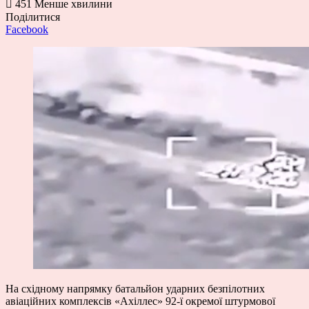
451
Менше хвилини
Поділитися
Facebook
На східному напрямку батальйон ударних безпілотних
авіаційних комплексів «Ахіллес» 92-ї окремої штурмової