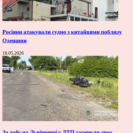
Росіяни атакували судно з китайцями поблизу
Одещини
18.05.2026
За добу на Львівщині у ДТП загинули двоє