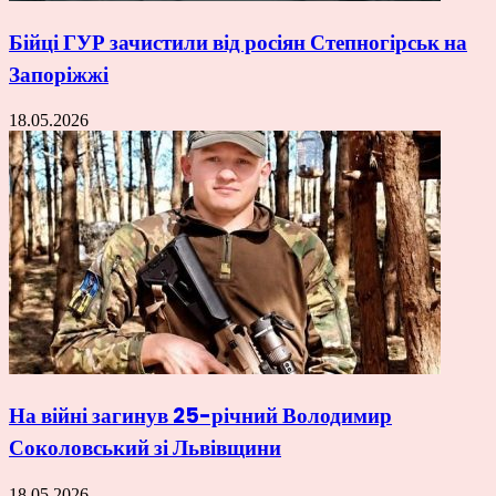
Бійці ГУР зачистили від росіян Степногірськ на
Запоріжжі
18.05.2026
На війні загинув 25-річний Володимир
Соколовський зі Львівщини
18.05.2026