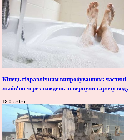
Кінець гідравлічним випробуванням: частині
львів’ян через тиждень повернули гарячу воду
18.05.2026