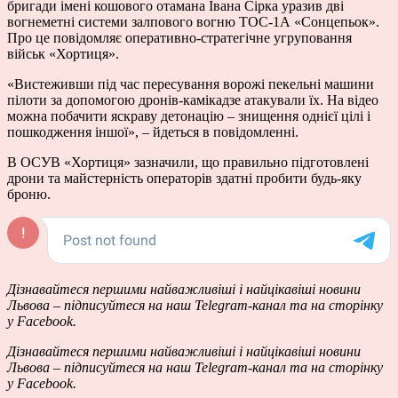
бригади імені кошового отамана Івана Сірка уразив дві
вогнеметні системи залпового вогню ТОС-1А «Сонцепьок».
Про це повідомляє оперативно-стратегічне угруповання
військ «Хортиця».
«Вистеживши під час пересування ворожі пекельні машини
пілоти за допомогою дронів-камікадзе атакували їх. На відео
можна побачити яскраву детонацію – знищення однієї цілі і
пошкодження іншої», – йдеться в повідомленні.
В ОСУВ «Хортиця» зазначили, що правильно підготовлені
дрони та майстерність операторів здатні пробити будь-яку
броню.
Дізнавайтеся першими найважливіші і найцікавіші новини
Львова – підписуйтеся на наш
Telegram-канал
та на сторінку
у
Facebook.
Дізнавайтеся першими найважливіші і найцікавіші новини
Львова – підписуйтеся на наш
Telegram-канал
та на сторінку
у
Facebook.