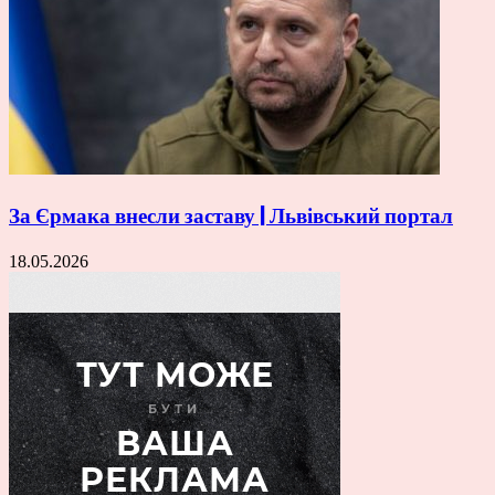
За Єрмака внесли заставу | Львівський портал
18.05.2026