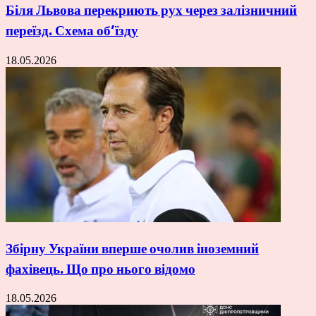
Біля Львова перекриють рух через залізничний
переїзд. Схема об’їзду
18.05.2026
Збірну України вперше очолив іноземний
фахівець. Що про нього відомо
18.05.2026