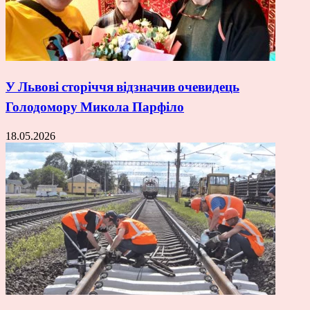
У Львові сторіччя відзначив очевидець
Голодомору Микола Парфіло
18.05.2026