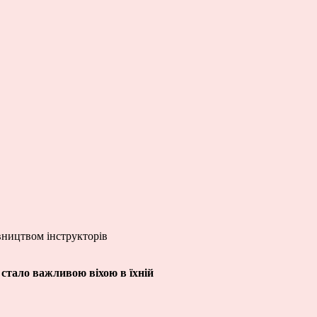
івництвом інструкторів
 стало важливою віхою в їхній