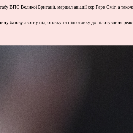
у ВПС Великої Британії, маршал авіації сер Гарв Сміт, а також
вну базову льотну підготовку та підготовку до пілотування реак