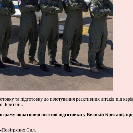
отовку та підготовку до пілотування реактивних літаків під кер
ї Британії.
граму початкової льотної підготовки у Великій Британії, що
-Повітряних Сил.