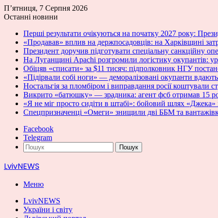
П’ятниця, 7 Серпня 2026
Останні новини
Перші результати очікуються на початку 2027 року: Пре
«Продавав» вплив на держпосадовців: на Харківщині зат
Президент доручив підготувати спеціальну санкційну оп
На Луганщині Apachi розгромили логістику окупантів: у
Обіцяв «списати» за $11 тисяч: підполковник НГУ постан
«Підірвали собі ноги» — деморалізовані окупанти вдають
Ностальгія за пломбіром і виправдання росії коштували с
Викрито «батюшку» — зрадника: агент фсб отримав 15 ро
«Я не міг просто сидіти в штабі»: бойовий шлях «Джека» 
Спецпризначенці «Омеги» знищили дві ББМ та вантажівк
Facebook
Telegram
Пошук
LvivNEWS
Меню
LvivNEWS
України і світу