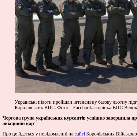
Українські пілоти пройшли інтенсивну базову льотну підг
Королівських ВПС. Фото – Facebook-сторінка ВПС Велико
Чергова група українських курсантів успішно завершила про
авіаційній кар’
Про це йдеться у повідомленні на
сайті
Королівських Військово