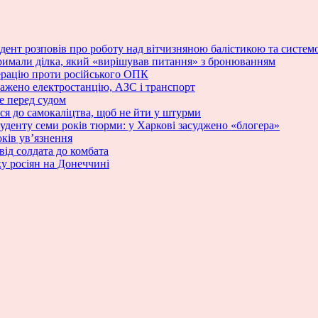
зидент розповів про роботу над вітчизняною балістикою та сист
римали ділка, який «вирішував питання» з бронюванням
ерацію проти російського ОПК
ражено електростанцію, АЗС і транспорт
е перед судом
ся до самокаліцтва, щоб не йти у штурми
туденту семи років тюрми: у Харкові засуджено «блогера»
ків ув’язнення
від солдата до комбата
у росіян на Донеччині