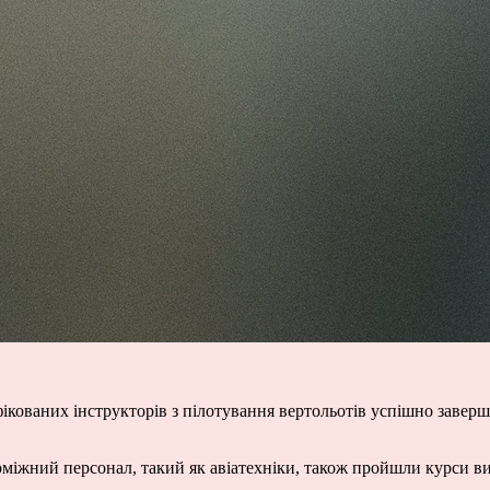
іфікованих інструкторів з пілотування вертольотів успішно завер
поміжний персонал, такий як авіатехніки, також пройшли курси в