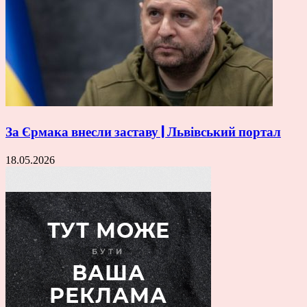
За Єрмака внесли заставу | Львівський портал
18.05.2026