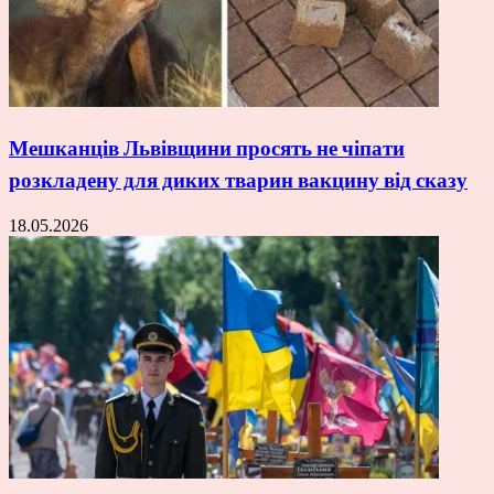
Мешканців Львівщини просять не чіпати
розкладену для диких тварин вакцину від сказу
18.05.2026