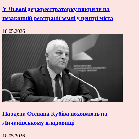
У Львові держреєстраторку викрили на
незаконній реєстрації землі у центрі міста
18.05.2026
Нардепа Степана Кубіва поховають на
Личаківському кладовищі
18.05.2026