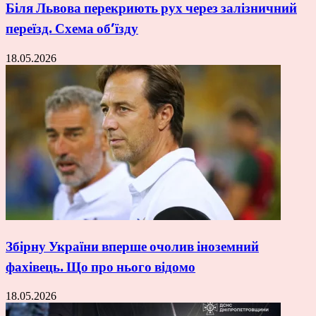
Біля Львова перекриють рух через залізничний
переїзд. Схема об’їзду
18.05.2026
Збірну України вперше очолив іноземний
фахівець. Що про нього відомо
18.05.2026