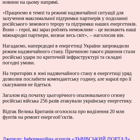
новини на цьому напрямі.
«Працюємо в темпі та режимі надзвичайної ситуації для
залучення максимальної підтримки партнерів у подоланні
російського зимового терору та підтримки наших енергетиків.
Вони – герої, які зараз роблять неможливе – це визнають наші
міжнародні партнери, визнає весь світ», – наголосив він.
Нагадаємо, напередодні в енергетиці України
запровадили
режим
надзвичайного стану. Причиною такого рішення стали
російські удари по критичній інфраструктурі та складні
погодні умови.
На територіях в зоні надзвичайного стану в енергетиці уряд
дозволив послабити
комендантську годину, але наразі про її
скасування
не йдеться
.
Загалом від початку цьогорічного опалювального сезону
російські війська
256 разів атакували
українську енергетику.
Відтак Велика Британія оголосила про виділення
20 млн
фунтів
на ремонт енергооб’єктів.
Джерело: Інформаційна агенція «ЛЬВІВСЬКИЙ ПОРТАЛ»