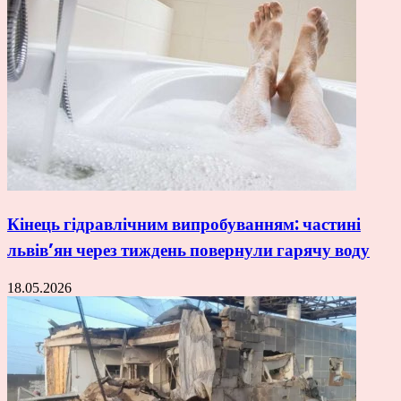
Кінець гідравлічним випробуванням: частині
львів’ян через тиждень повернули гарячу воду
18.05.2026