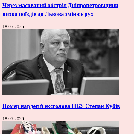
Через масований обстріл Дніпропетровщини
низка поїздів до Львова змінює рух
18.05.2026
Помер нардеп й ексголова НБУ Степан Кубів
18.05.2026