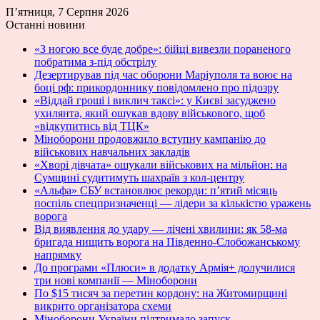
П’ятниця, 7 Серпня 2026
Останні новини
«З ногою все буде добре»: бійці вивезли пораненого
побратима з-під обстрілу
Дезертирував під час оборони Маріуполя та воює на
боці рф: прикордоннику повідомлено про підозру
«Віддай гроші і виклич таксі»: у Києві засуджено
ухилянта, який ошукав вдову військового, щоб
«відкупитись від ТЦК»
Міноборони продовжило вступну кампанію до
військових навчальних закладів
«Хворі дівчата» ошукали військових на мільйон: на
Сумщині судитимуть шахраїв з кол-центру
«Альфа» СБУ встановлює рекорди: п’ятий місяць
поспіль спецпризначенці — лідери за кількістю уражень
ворога
Від виявлення до удару — лічені хвилини: як 58-ма
бригада нищить ворога на Південно-Слобожанському
напрямку
До програми «Плюси» в додатку Армія+ долучилися
три нові компанії — Міноборони
По $15 тисяч за перетин кордону: на Житомирщині
викрито організатора схеми
Міноборони України підтримало запуск