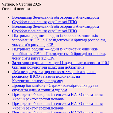
Четвер, 6 Серпня 2026
Останні новини
Володимир Зеленський обговорив з Александром
Стуббом посилення української ППО
Володимир Зеленський обговорив з Александром
Стуббом посилення української ППО
Підтримка родини — один із ключових чинників
запобігання СЗЧ: в Президентській бригаді розповіли,
чому сім’я рятує від СЗЧ
Підтримка родини — один із ключових чинників
запобігання СЗЧ: в Президентській бригаді розповіли,
чому сім’я рятує від СЗЧ
За чотири години — мінус 11 ждунів: артилеристи 110-ї
бригади розчистили шлях для побратимів
«Ми не зрозуміли, що сталося»: морпіхи зірвали
російську ІПСО та взяли полонених на
Костянтинівському напрямку
Дронар батальйону «Стриж» ювелірно ліквідував
окупанта одним точним ударом
Президент обговорив із генсеком НАТО постачання
Україні ракет-перехоплювачів
Президент обговорив із генсеком НАТО постачання
Україні ракет-перехоплювачів
Президент обговорив із генсеком НАТО постачання