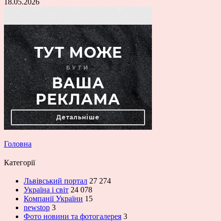
18.05.2026
Головна
Категорії
Львівський портал
27 274
Україна і світ
24 078
Компанії України
15
newstop
3
Фото новини та фотогалерея
3