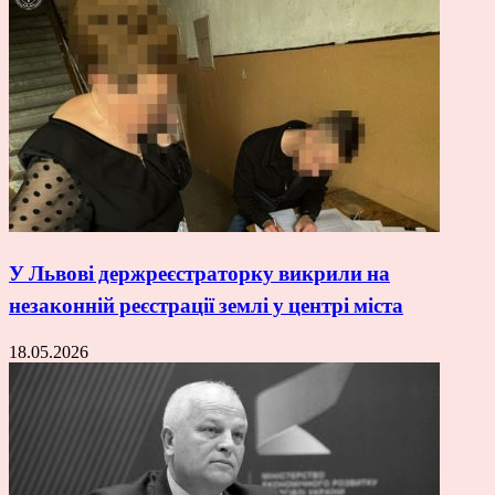
У Львові держреєстраторку викрили на
незаконній реєстрації землі у центрі міста
18.05.2026