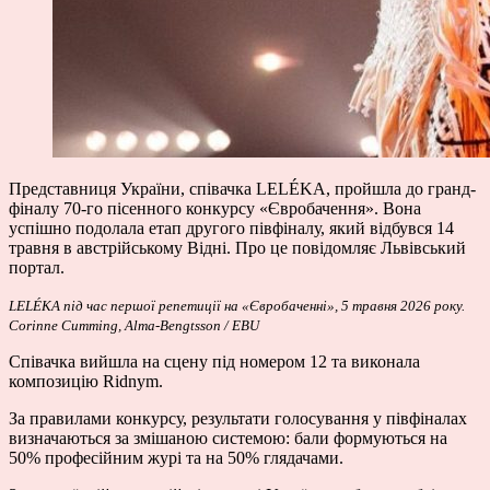
Представниця України, співачка LELÉKA, пройшла до гранд-
фіналу 70-го пісенного конкурсу «Євробачення». Вона
успішно подолала етап другого півфіналу, який відбувся 14
травня в австрійському Відні. Про це повідомляє Львівський
портал.
LELÉKA під час першої репетиції на «Євробаченні», 5 травня 2026 року.
Corinne Cumming, Alma-Bengtsson / EBU
Співачка вийшла на сцену під номером 12 та виконала
композицію Ridnym.
За правилами конкурсу, результати голосування у півфіналах
визначаються за змішаною системою: бали формуються на
50% професійним журі та на 50% глядачами.