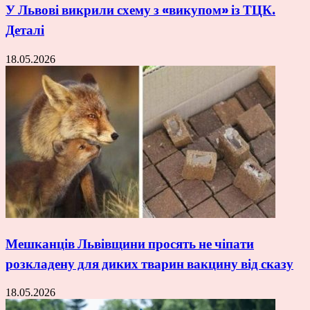
У Львові викрили схему з «викупом» із ТЦК.
Деталі
18.05.2026
Мешканців Львівщини просять не чіпати
розкладену для диких тварин вакцину від сказу
18.05.2026