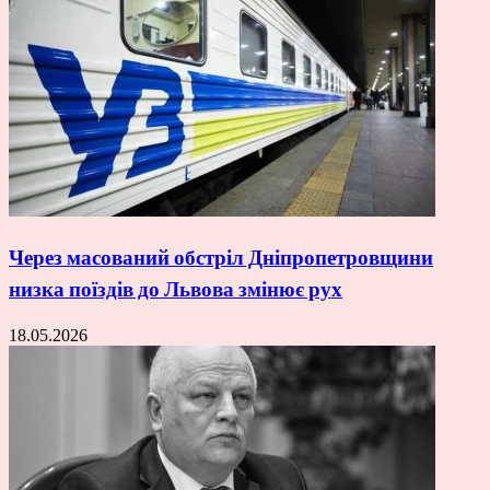
Через масований обстріл Дніпропетровщини
низка поїздів до Львова змінює рух
18.05.2026