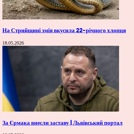
На Стрийщині змія вкусила 22-річного хлопця
18.05.2026
За Єрмака внесли заставу | Львівський портал