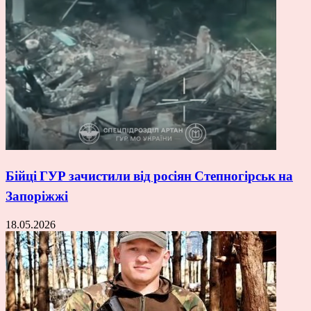
Бійці ГУР зачистили від росіян Степногірськ на
Запоріжжі
18.05.2026