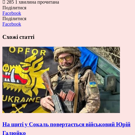
285
1 хвилина прочитана
Поділитися
Facebook
Поділитися
Facebook
Схожі статті
На щиті у Сокаль повертається військовий Юрій
Галюйко