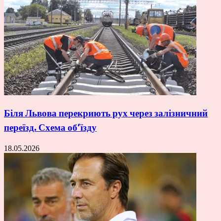
Біля Львова перекриють рух через залізничний
переїзд. Схема об’їзду
18.05.2026