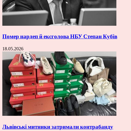
Помер нардеп й ексголова НБУ Степан Кубів
18.05.2026
Львівські митники затримали контрабанду