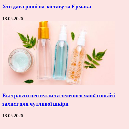
Хто дав гроші на заставу за Єрмака
18.05.2026
Екстракти центелли та зеленого чаю: спокій і
захист для чутливої шкіри
18.05.2026