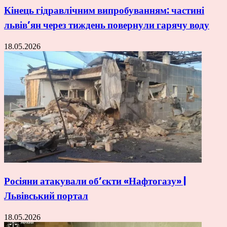
Кінець гідравлічним випробуванням: частині
львів’ян через тиждень повернули гарячу воду
18.05.2026
Росіяни атакували об’єкти «Нафтогазу» |
Львівський портал
18.05.2026