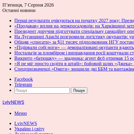
П’ятниця, 7 Серпня 2026
Останні новини
Перші результати очікуються на початку 2027 року: Пре
«Продавав» вплив на держпосадовців: на Харківщині зат
Президент доручив підготувати спеціальну санкційну оп
На Луганщині Apachi розгромили логістику окупантів: у
Обіцяв «списати» за $11 тисяч: підполковник НГУ постан
«Підірвали собі ноги» — деморалізовані окупанти вдають
Ностальгія за пломбіром і виправдання росії коштували с
Викрито «батюшку» — зрадника: агент фсб отримав 15 ро
«Я не міг просто сидіти в штабі»: бойовий шлях «Джека» 
Спецпризначенці «Омеги» знищили дві ББМ та вантажівк
Facebook
Telegram
Пошук
LvivNEWS
Меню
LvivNEWS
України і світу