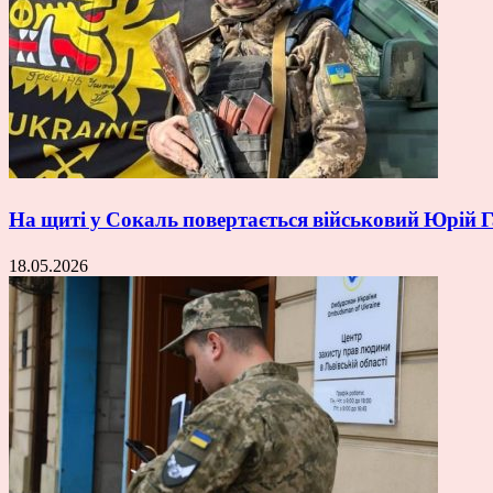
На щиті у Сокаль повертається військовий Юрій
18.05.2026