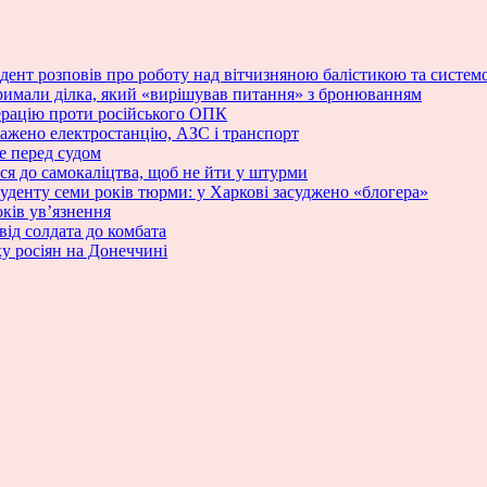
зидент розповів про роботу над вітчизняною балістикою та сист
римали ділка, який «вирішував питання» з бронюванням
ерацію проти російського ОПК
ражено електростанцію, АЗС і транспорт
е перед судом
ся до самокаліцтва, щоб не йти у штурми
туденту семи років тюрми: у Харкові засуджено «блогера»
ків ув’язнення
від солдата до комбата
у росіян на Донеччині