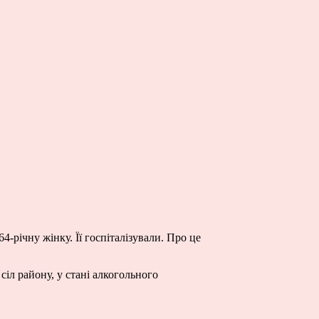
4-річну жінку. Її госпіталізували. Про це
іл району, у стані алкогольного