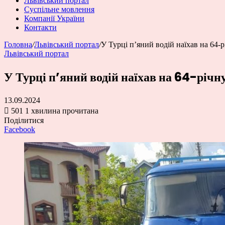
Львівський портал
Суспільне мовлення
Компанії України
Контакти
Головна
/
Львівський портал
/
У Турці п’яний водій наїхав на 64-
Львівський портал
У Турці п’яний водій наїхав на 64-річ
13.09.2024
501
1 хвилина прочитана
Поділитися
Facebook