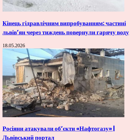
Кінець гідравлічним випробуванням: частині
львів’ян через тиждень повернули гарячу воду
18.05.2026
Росіяни атакували об’єкти «Нафтогазу» |
Львівський портал