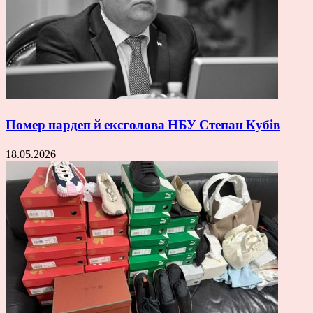
Помер нардеп й ексголова НБУ Степан Кубів
18.05.2026