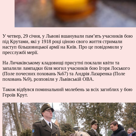
У четвер, 29 січня, у Львові вшанували пам’ять учасників бою
під Крутами, які у 1918 році ціною свого життя стримали
наступ більшовицької армії на Київ. Про це повідомили у
пресслужбі мерії.
На Личаківському кладовищі присутні поклали квіти та
запалили лампадки біля могил учасників бою Ігоря Лоського
(Поле почесних поховань №67) та Андрія Лазаренка (Поле
поховань №9), розповіли у Львівській ОВА.
Також відбувся поминальний молебень за всіх загиблих у бою
Героїв Крут.