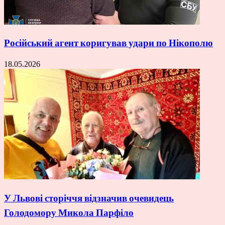
Російський агент коригував удари по Нікополю
18.05.2026
У Львові сторіччя відзначив очевидець
Голодомору Микола Парфіло