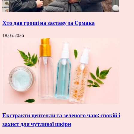
Хто дав гроші на заставу за Єрмака
18.05.2026
Екстракти центелли та зеленого чаю: спокій і
захист для чутливої шкіри