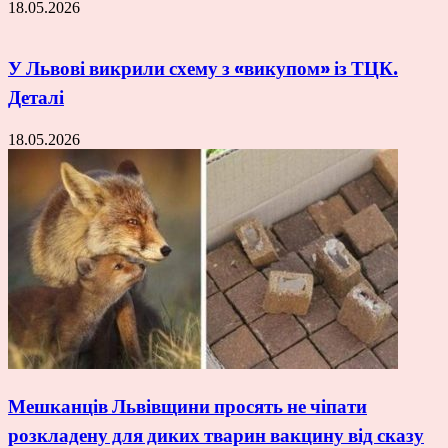
18.05.2026
У Львові викрили схему з «викупом» із ТЦК.
Деталі
18.05.2026
Мешканців Львівщини просять не чіпати
розкладену для диких тварин вакцину від сказу