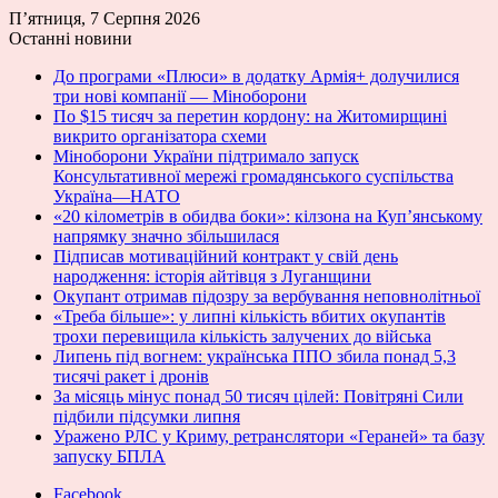
П’ятниця, 7 Серпня 2026
Останні новини
До програми «Плюси» в додатку Армія+ долучилися
три нові компанії — Міноборони
По $15 тисяч за перетин кордону: на Житомирщині
викрито організатора схеми
Міноборони України підтримало запуск
Консультативної мережі громадянського суспільства
Україна—НАТО
«20 кілометрів в обидва боки»: кілзона на Куп’янському
напрямку значно збільшилася
Підписав мотиваційний контракт у свій день
народження: історія айтівця з Луганщини
Окупант отримав підозру за вербування неповнолітньої
«Треба більше»: у липні кількість вбитих окупантів
трохи перевищила кількість залучених до війська
Липень під вогнем: українська ППО збила понад 5,3
тисячі ракет і дронів
За місяць мінус понад 50 тисяч цілей: Повітряні Сили
підбили підсумки липня
Уражено РЛС у Криму, ретранслятори «Гераней» та базу
запуску БПЛА
Facebook