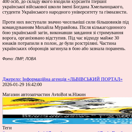
400 осіб, до складу якого входили курсанти Першої
української військової школи імені Богдана Хмельницького,
студенти Українського народного університету та гімназисти.
Проти них виступали значно чисельніші сили більшовиків під
командуванням Михайла Муравйова. Після кількагодинного
бою український загін, виконавши завдання зі стримування
ворога, організовано відступив. Під час відходу майже 30
юнаків потрапили в полон, де були розстріляні. Частина
українських оборонців загинула в бою або зазнала поранень.
Фото: ЛМР, ЛОВА
Джерело: Інформаційна агенція «ЛЬВІВСЬКИЙ ПОРТАЛ»
2026-01-29 16:42:00
Магазин автозапчастин AvtoBot м.Ніжин
Теги