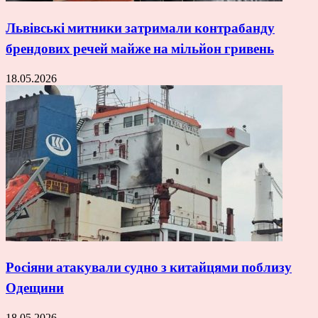
Львівські митники затримали контрабанду
брендових речей майже на мільйон гривень
18.05.2026
Росіяни атакували судно з китайцями поблизу
Одещини
18.05.2026