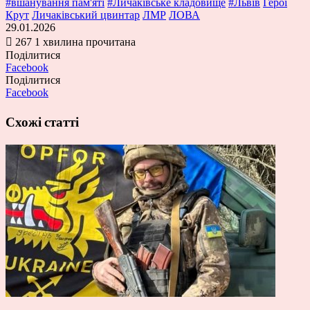
#вшанування пам'яті
#Личаківське кладовище
#Львів
Герої
Крут
Личаківський цвинтар
ЛМР
ЛОВА
29.01.2026
267
1 хвилина прочитана
Поділитися
Facebook
Поділитися
Facebook
Схожі статті