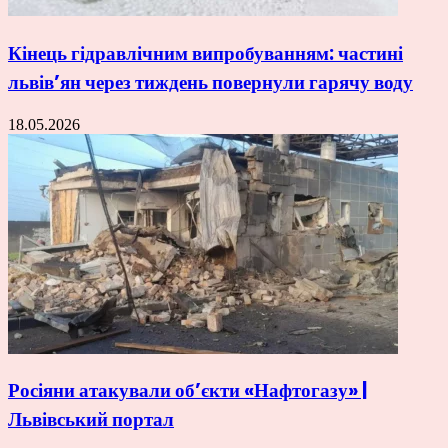
Кінець гідравлічним випробуванням: частині
львів’ян через тиждень повернули гарячу воду
18.05.2026
Росіяни атакували об’єкти «Нафтогазу» |
Львівський портал