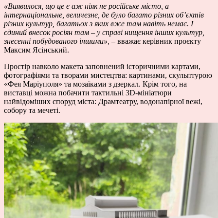
«Виявилося, що це є аж ніяк не
російське місто, а
інтернаціональне, величезне, де було багато різних об’єктів
різних культур, багатьох з яких вже там навіть немає. І
єдиний внесок росіян там – у справі нищення інших культур,
знесенні побудованого іншими»,
– вважає керівник проєкту
Максим Ясінський.
Простір навколо макета заповнений історичними картами,
фотографіями та творами мистецтва: картинами, скульптурою
«Фея Маріуполя» та мозаїками з дзеркал. Крім того, на
виставці можна побачити тактильні 3D-мініатюри
найвідоміших споруд міста: Драмтеатру, водонапірної вежі,
собору та мечеті.