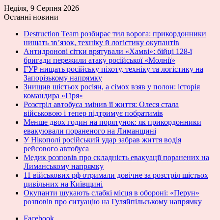
Неділя, 9 Серпня 2026
Останні новини
Destruction Team розбирає тил ворога: прикордонники
нищать зв’язок, техніку й логістику окупантів
Антидронові сітки врятували «Хамві»: бійці 128-ї
бригади пережили атаку російської «Молнії»
ГУР нищать російську піхоту, техніку та логістику на
Запорізькому напрямку
Знищив шістьох росіян, а сімох взяв у полон: історія
командира «Гіря»
Розстріл автобуса змінив її життя: Олеся стала
військовою і тепер підтримує побратимів
Менше двох годин на порятунок: як прикордонники
евакуювали пораненого на Лиманщині
У Нікополі російський удар забрав життя водія
рейсового автобуса
Медик розповів про складність евакуації поранених на
Лиманському напрямку
11 військових рф отримали довічне за розстріл шістьох
цивільних на Київщині
Окупанти шукають слабкі місця в обороні: «Перун»
розповів про ситуацію на Гуляйпільському напрямку
Facebook