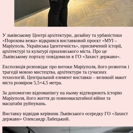
У львівському Центрі архітектури, дизайну та урбаністики
«Порохова вежа» відкрився виставковий проєкт «МУІ –
Маріуполь. Українська Ідентичність», присвячений історії,
архітектурі та культурі приазовського міста. Про це
Львівському порталу повідомили в ГО «Захист держави».
Експозиція розповідає про витоки Маріуполя, його розвиток і
трагедії мовою мистецтва, архітектури та сучасних
технологій. Центральний елемент виставки – великий макет
міста розміром 5,5×4,5 метра.
За допомогою відеомапінгу на ньому відтворюють історію
Маріуполя, його життя до повномасштабної війни та
масштаби руйнувань.
Виставку відвідав керівник Львівського осередку ГО «Захист
держави» Олександр Лабецький.