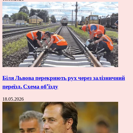
Біля Львова перекриють рух через залізничний
переїзд. Схема об’їзду
18.05.2026