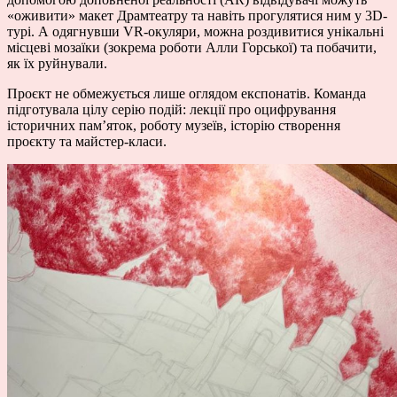
«оживити» макет Драмтеатру та навіть прогулятися ним у 3D-
турі. А одягнувши VR-окуляри, можна роздивитися унікальні
місцеві мозаїки (зокрема роботи Алли Горської) та побачити,
як їх руйнували.
Проєкт не обмежується лише оглядом експонатів. Команда
підготувала цілу серію подій: лекції про оцифрування
історичних пам’яток, роботу музеїв, історію створення
проєкту та майстер-класи.