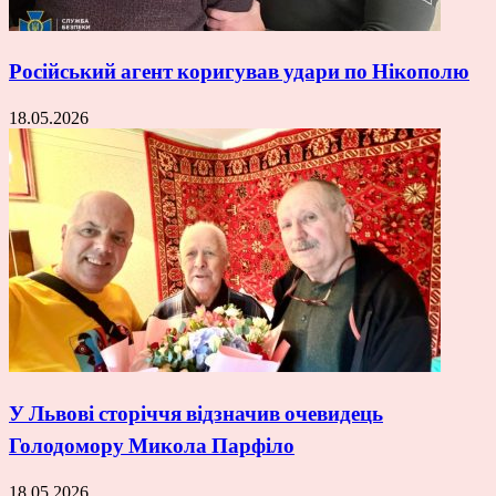
Російський агент коригував удари по Нікополю
18.05.2026
У Львові сторіччя відзначив очевидець
Голодомору Микола Парфіло
18.05.2026