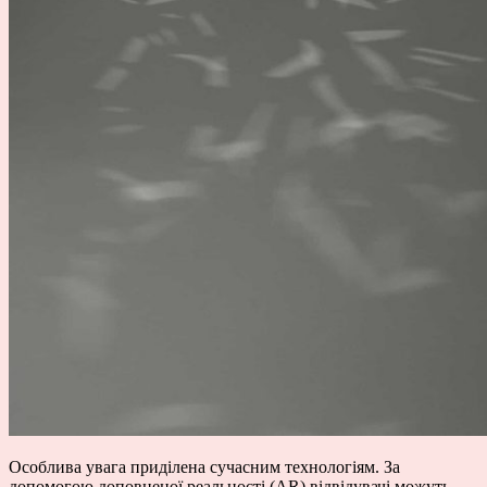
Особлива увага приділена сучасним технологіям. За
допомогою доповненої реальності (AR) відвідувачі можуть