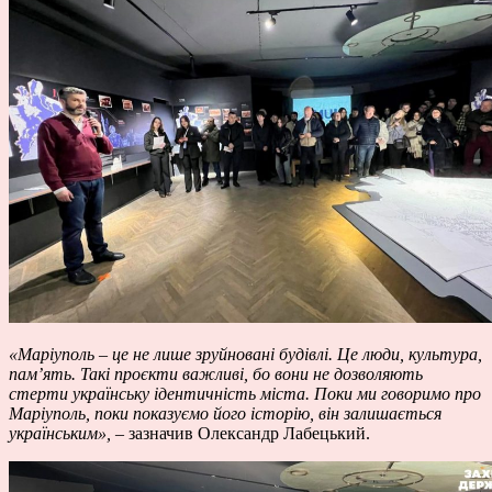
«Маріуполь – це не лише зруйновані будівлі. Це люди, культура,
пам’ять. Такі проєкти важливі, бо вони не дозволяють
стерти українську ідентичність міста. Поки ми говоримо про
Маріуполь, поки показуємо його історію, він залишається
українським»,
– зазначив Олександр Лабецький.