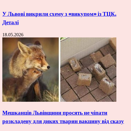
У Львові викрили схему з «викупом» із ТЦК.
Деталі
18.05.2026
Мешканців Львівщини просять не чіпати
розкладену для диких тварин вакцину від сказу