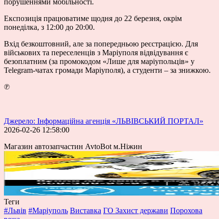
порушеннями мобільності.
Експозиція працюватиме щодня до 22 березня, окрім
понеділка, з 12:00 до 20:00.
Вхід безкоштовний, але за попередньою реєстрацією. Для
військових та переселенців з Маріуполя відвідування є
безоплатним (
за промокодом «Лише для маріупольців» у
Telegram-чатах громади Маріуполя
), а студенти – за знижкою.
℗
Джерело: Інформаційна агенція «ЛЬВІВСЬКИЙ ПОРТАЛ»
2026-02-26 12:58:00
Магазин автозапчастин AvtoBot м.Ніжин
Теги
#Львів
#Маріуполь
Виставка
ГО Захист держави
Порохова