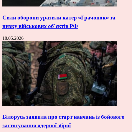
Сили оборони уразили катер «Грачонок» та
низку військових об’єктів РФ
18.05.2026
Білорусь заявила про старт навчань із бойового
застосування ядерної зброї