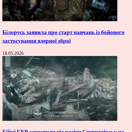
Білорусь заявила про старт навчань із бойового
застосування ядерної зброї
18.05.2026
Бійці ГУР зачистили від росіян Степногірськ на