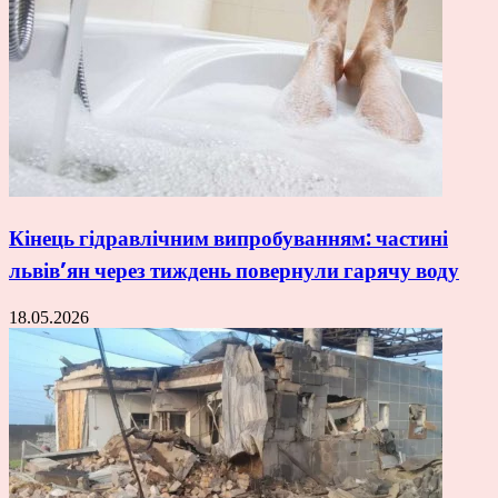
Кінець гідравлічним випробуванням: частині
львів’ян через тиждень повернули гарячу воду
18.05.2026