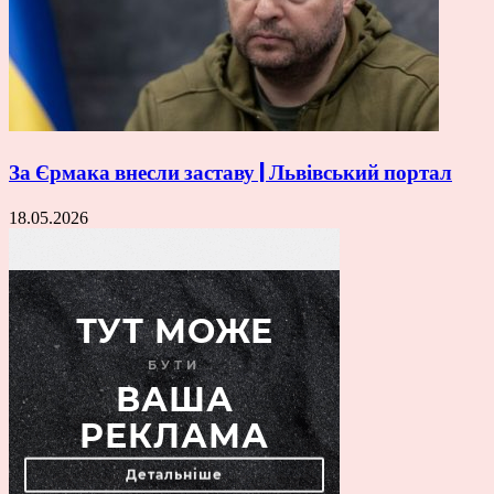
За Єрмака внесли заставу | Львівський портал
18.05.2026