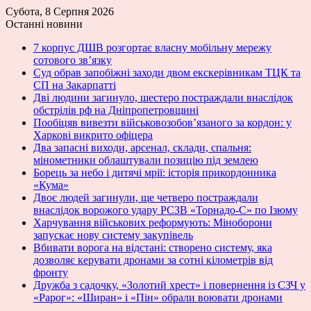
Субота, 8 Серпня 2026
Останні новини
7 корпус ДШВ розгортає власну мобільну мережу
сотового зв’язку
Суд обрав запобіжні заходи двом екскерівникам ТЦК та
СП на Закарпатті
Дві людини загинуло, шестеро постраждали внаслідок
обстрілів рф на Дніпропетровщині
Пообіцяв вивезти військовозобов’язаного за кордон: у
Харкові викрито офіцера
Два запасні виходи, арсенал, склади, спальня:
мінометники облаштували позицію під землею
Борець за небо і дитячі мрії: історія прикордонника
«Кума»
Двоє людей загинули, ще четверо постраждали
внаслідок ворожого удару РСЗВ «Торнадо-С» по Ізюму
Харчування військових реформують: Міноборони
запускає нову систему закупівель
Вбивати ворога на відстані: створено систему, яка
дозволяє керувати дронами за сотні кілометрів від
фронту
Дружба з садочку, «Золотий хрест» і повернення із СЗЧ у
«Рарог»: «Ширан» і «Пін» обрали воювати дронами