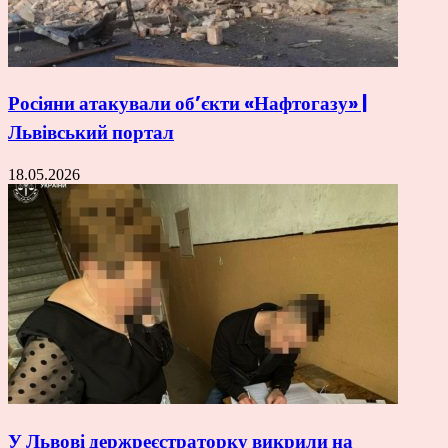
Росіяни атакували об’єкти «Нафтогазу» |
Львівський портал
18.05.2026
У Львові держреєстраторку викрили на