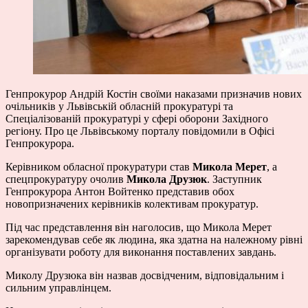
Генпрокурор Андрій Костін своїми наказами призначив нових
очільників у Львівській обласній прокуратурі та
Спеціалізованій прокуратурі у сфері оборони Західного
регіону. Про це Львівському порталу повідомили в Офісі
Генпрокурора.
Керівником обласної прокуратури став
Микола Мерет
, а
спецпрокуратуру очолив
Микола Друзюк
. Заступник
Генпрокурора Антон Войтенко представив обох
новопризначених керівників колективам прокуратур.
Під час представлення він наголосив, що Микола Мерет
зарекомендував себе як людина, яка здатна на належному рівні
організувати роботу для виконання поставлених завдань.
Миколу Друзюка він назвав досвідченим, відповідальним і
сильним управлінцем.