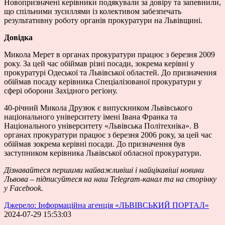
Новопризначені керівники подякували за довіру та запевнили,
що спільними зусиллями із колективом забезпечать
результативну роботу органів прокуратури на Львівщині.
Довідка
Микола Мерет в органах прокуратури працює з березня 2009
року. За цей час обіймав різні посади, зокрема керівні у
прокуратурі Одеської та Львівської областей. До призначення
обіймав посаду керівника Спеціалізованої прокуратури у
сфері оборони Західного регіону.
40-річний Микола Друзюк є випускником Львівського
національного університету імені Івана Франка та
Національного університету «Львівська Політехніка». В
органах прокуратури працює з березня 2006 року, за цей час
обіймав зокрема керівні посади. До призначення був
заступником керівника Львівської обласної прокуратури.
Дізнавайтеся першими
найважливіші і найцікавіші новини
Львова – підписуйтеся на наш
Telegram-канал
та на сторінку
у
Facebook
.
Джерело: Інформаційна агенція «ЛЬВІВСЬКИЙ ПОРТАЛ»
2024-07-29 15:53:03