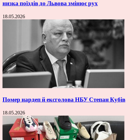
низка поїздів до Львова змінює рух
18.05.2026
Помер нардеп й ексголова НБУ Степан Кубів
18.05.2026