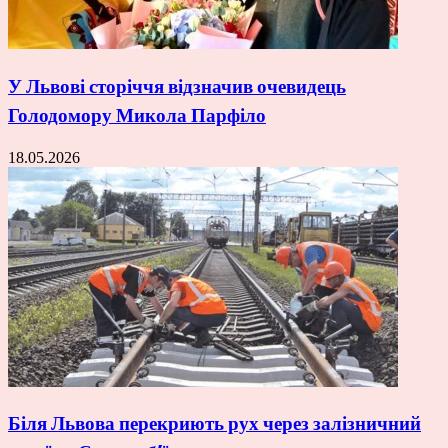
У Львові сторіччя відзначив очевидець
Голодомору Микола Парфіло
18.05.2026
Біля Львова перекриють рух через залізничний