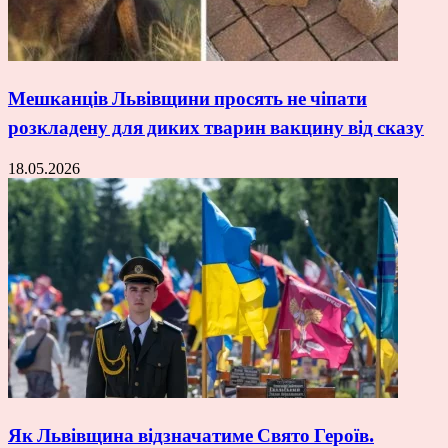
Мешканців Львівщини просять не чіпати
розкладену для диких тварин вакцину від сказу
18.05.2026
Як Львівщина відзначатиме Свято Героїв.