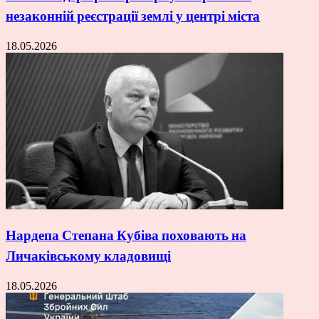
незаконній реєстрації землі у центрі міста
18.05.2026
Нардепа Степана Кубіва поховають на
Личаківському кладовищі
18.05.2026