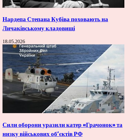
Нардепа Степана Кубіва поховають на
Личаківському кладовищі
18.05.2026
Сили оборони уразили катер «Грачонок» та
низку військових об’єктів РФ