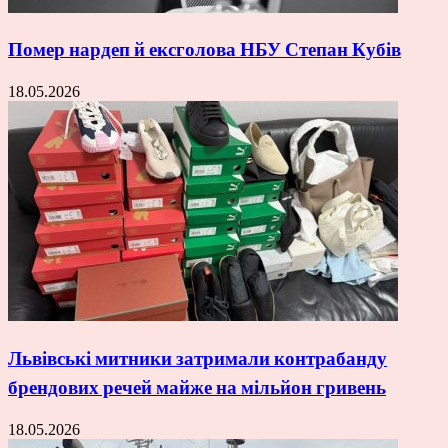
Помер нардеп й ексголова НБУ Степан Кубів
18.05.2026
Львівські митники затримали контрабанду
брендових речей майже на мільйон гривень
18.05.2026