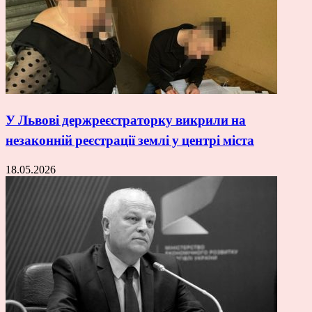
У Львові держреєстраторку викрили на
незаконній реєстрації землі у центрі міста
18.05.2026