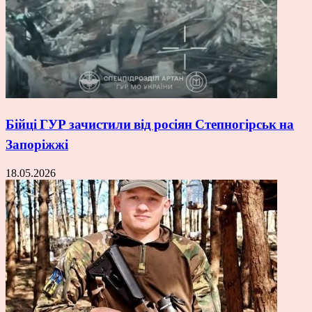
Бійці ГУР зачистили від росіян Степногірськ на
Запоріжжі
18.05.2026