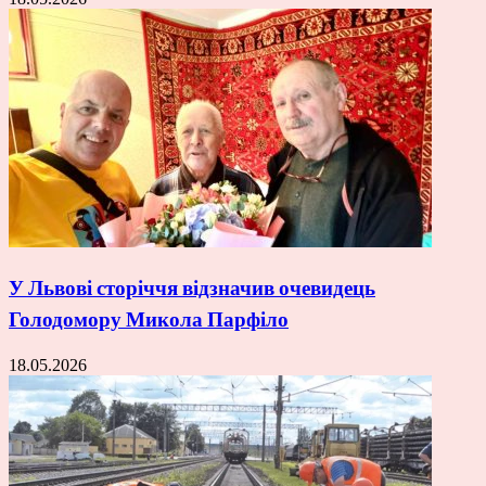
У Львові сторіччя відзначив очевидець
Голодомору Микола Парфіло
18.05.2026