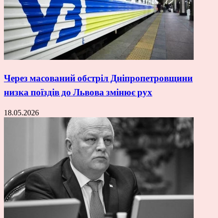
Через масований обстріл Дніпропетровщини
низка поїздів до Львова змінює рух
18.05.2026