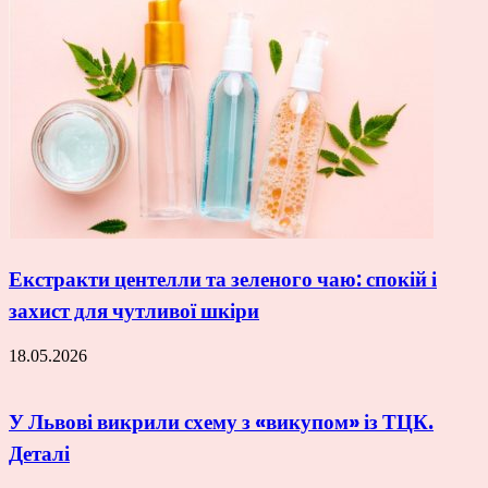
Екстракти центелли та зеленого чаю: спокій і
захист для чутливої шкіри
18.05.2026
У Львові викрили схему з «викупом» із ТЦК.
Деталі