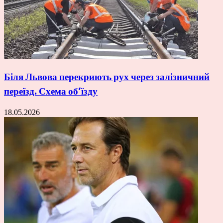
Біля Львова перекриють рух через залізничний
переїзд. Схема об’їзду
18.05.2026