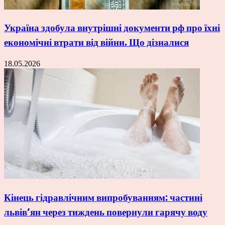
Україна здобула внутрішні документи рф про їхні
економічні втрати від війни. Що дізналися
18.05.2026
Кінець гідравлічним випробуванням: частині
львів’ян через тиждень повернули гарячу воду