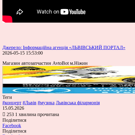
Джерело: Інформаційна агенція «ЛЬВІВСЬКИЙ ПОРТАЛ»
2026-05-15 15:53:00
Магазин автозапчастин AvtoBot м.Ніжин
Теги
#концерт
#Львів
#музика
Львівська філармонія
15.05.2026
253
1 хвилина прочитана
Поділитися
Facebook
Поділитися