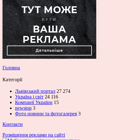
Головна
Категорії
Львівський портал
27 274
Україна і світ
24 116
Компанії України
15
newstop
3
Фото новини та фотогалерея
3
Контакти
Розміщення реклами на сайті