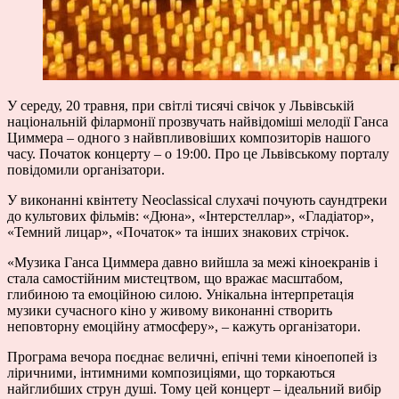
У середу, 20 травня, при світлі тисячі свічок у Львівській
національній філармонії прозвучать найвідоміші мелодії Ганса
Циммера – одного з найвпливовіших композиторів нашого
часу. Початок концерту – о 19:00. Про це Львівському порталу
повідомили організатори.
У виконанні квінтету Neoclassical слухачі почують саундтреки
до культових фільмів: «Дюна», «Інтерстеллар», «Гладіатор»,
«Темний лицар», «Початок» та інших знакових стрічок.
«Музика Ганса Циммера давно вийшла за межі кіноекранів і
стала самостійним мистецтвом, що вражає масштабом,
глибиною та емоційною силою. Унікальна інтерпретація
музики сучасного кіно у живому виконанні створить
неповторну емоційну атмосферу», – кажуть організатори.
Програма вечора поєднає величні, епічні теми кінoепопей із
ліричними, інтимними композиціями, що торкаються
найглибших струн душі. Тому цей концерт – ідеальний вибір