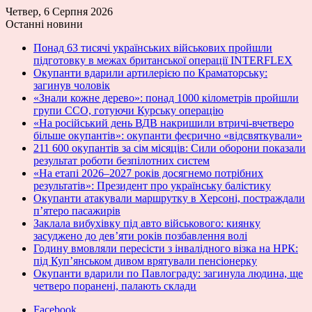
Четвер, 6 Серпня 2026
Останні новини
Понад 63 тисячі українських військових пройшли
підготовку в межах британської операції INTERFLEX
Окупанти вдарили артилерією по Краматорську:
загинув чоловік
«Знали кожне дерево»: понад 1000 кілометрів пройшли
групи ССО, готуючи Курську операцію
«На російський день ВДВ накришили втричі-вчетверо
більше окупантів»: окупанти феєрично «відсвяткували»
211 600 окупантів за сім місяців: Сили оборони показали
результат роботи безпілотних систем
«На етапі 2026–2027 років досягнемо потрібних
результатів»: Президент про українську балістику
Окупанти атакували маршрутку в Херсоні, постраждали
п’ятеро пасажирів
Заклала вибухівку під авто військового: киянку
засуджено до дев’яти років позбавлення волі
Годину вмовляли пересісти з інвалідного візка на НРК:
під Куп’янськом дивом врятували пенсіонерку
Окупанти вдарили по Павлограду: загинула людина, ще
четверо поранені, палають склади
Facebook