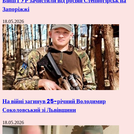
Бійці ГУР зачистили від росіян Степногірськ на
Запоріжжі
18.05.2026
На війні загинув 25-річний Володимир
Соколовський зі Львівщини
18.05.2026