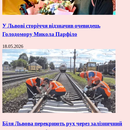
У Львові сторіччя відзначив очевидець
Голодомору Микола Парфіло
18.05.2026
Біля Львова перекриють рух через залізничний