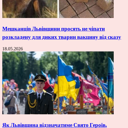
Мешканців Львівщини просять не чіпати
розкладену для диких тварин вакцину від сказу
18.05.2026
Як Львівщина відзначатиме Свято Героїв.