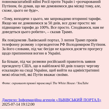
повномасштабній війні Росії проти Україн і «розчарований
Путіним, бо думав, що ми домовимося два місяці тому, але,
схоже, цього не буде».
«Тому, виходячи з цього, ми запровадимо вторинні тарифи.
Якщо ми не домовимося за 50 днів, все дуже просто: ми
підвищимо тарифи до 100%. Все просто. Сподіваюся, нам не
доведеться цього робити», – сказав Трамп.
Як повідомляв Львівський портал,
3 липня Трамп
провів
телефонну розмову
з президентом РФ Володимиром Путіним.
За його словами, під час бесіди не вдалося досягти прогресу
щодо припинення вогню в Україні.
Ба більше, під час розмови російський правитель заявив
президенту США, що в найближчі 60 днів
планує чергову
ескалацію
на сході України, щоб вийти на адміністративні
межі областей, які Путін вважає своїми.
Фото: скриншот прямої трансляції The White House / YouTube
Джерело: Інформаційна агенція «ЛЬВІВСЬКИЙ ПОРТАЛ»
2025-07-14 19:12:00