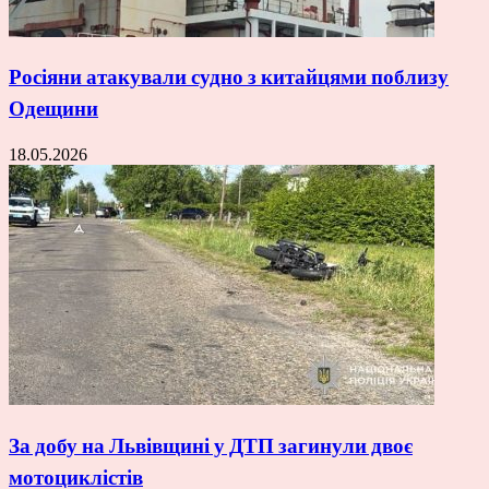
Росіяни атакували судно з китайцями поблизу
Одещини
18.05.2026
За добу на Львівщині у ДТП загинули двоє
мотоциклістів