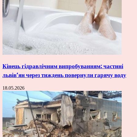
Кінець гідравлічним випробуванням: частині
львів’ян через тиждень повернули гарячу воду
18.05.2026