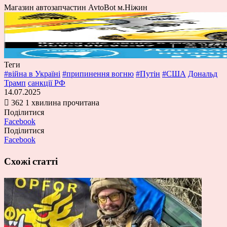
Магазин автозапчастин AvtoBot м.Ніжин
Теги
#війна в Україні
#припинення вогню
#Путін
#США
Дональд
Трамп
санкції РФ
14.07.2025
362
1 хвилина прочитана
Поділитися
Facebook
Поділитися
Facebook
Схожі статті