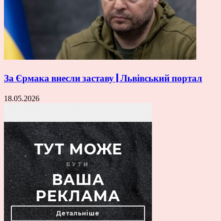
За Єрмака внесли заставу | Львівський портал
18.05.2026