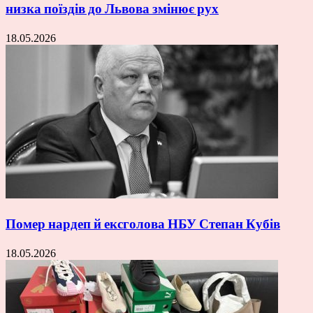
низка поїздів до Львова змінює рух
18.05.2026
Помер нардеп й ексголова НБУ Степан Кубів
18.05.2026