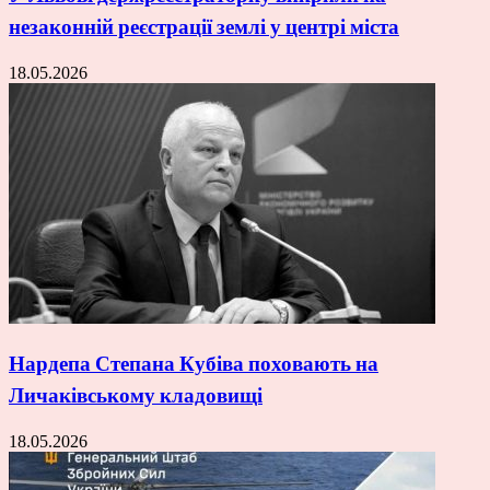
незаконній реєстрації землі у центрі міста
18.05.2026
Нардепа Степана Кубіва поховають на
Личаківському кладовищі
18.05.2026