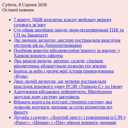
Субота, 8 Серпня 2026
Останні новини
7 корпус ДШВ розгортає власну мобільну мережу
сотового зв’язку
Суд обрав запобіжні заходи двом екскерівникам ТЦК та
СП на Закарпатті
Дві людини загинуло, шестеро постраждали внаслідок
обстрілів рф на Дніпропетровщині
Пообіцяв вивезти військовозобов’язаного за кордон: у
Харкові викрито офіцера
Два запасні виходи, арсенал, склади, спальня:
мінометники облаштували позицію під землею
Борець за небо і дитячі мрії: історія прикордонника
«Кума»
Двоє людей загинули, ще четверо постраждали
внаслідок ворожого удару РСЗВ «Торнадо-С» по Ізюму
Харчування військових реформують: Міноборони
запускає нову систему закупівель
Вбивати ворога на відстані: створено систему, яка
дозволяє керувати дронами за сотні кілометрів від
фронту
Дружба з садочку, «Золотий хрест» і повернення із СЗЧ у
«Рарог»: «Ширан» і «Пін» обрали воювати дронами