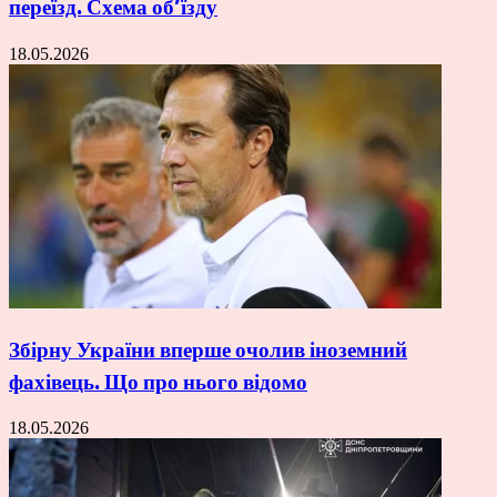
переїзд. Схема об’їзду
18.05.2026
Збірну України вперше очолив іноземний
фахівець. Що про нього відомо
18.05.2026