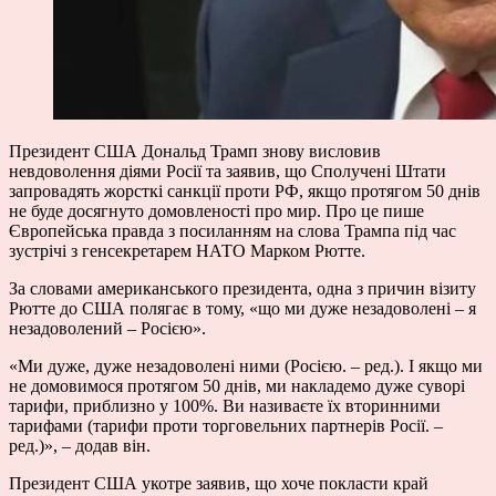
Президент США Дональд Трамп знову висловив
невдоволення діями Росії та заявив, що Сполучені Штати
запровадять жорсткі санкції проти РФ, якщо протягом 50 днів
не буде досягнуто домовленості про мир. Про це
пише
Європейська правда з посиланням на слова Трампа під час
зустрічі з генсекретарем НАТО Марком Рютте.
За словами американського президента, одна з причин візиту
Рютте до США полягає в тому, «що ми дуже незадоволені – я
незадоволений – Росією».
«Ми дуже, дуже незадоволені ними (Росією. – ред.). І якщо ми
не домовимося протягом 50 днів, ми накладемо дуже суворі
тарифи, приблизно у 100%. Ви називаєте їх вторинними
тарифами (тарифи проти торговельних партнерів Росії. –
ред.)», – додав він.
Президент США укотре заявив, що хоче покласти край