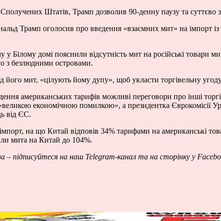
и Сполучених Штатів, Трамп дозволив 90-денну паузу та суттєво 
льд Трамп оголосив про введення «взаємних мит» на імпорт із б
му у Білому домі пояснили відсутність мит на російські товари 
чно з безлюдними островами.
д його мит, «цілують йому дупу», щоб укласти торгівельну угоду
едення американських тарифів можливі переговори про інші торг
«великою економічною помилкою», а президентка Єврокомісії Урс
ь від ЄС.
імпорт, на що Китай відповів 34% тарифами на американські то
ли мита на Китай до 104%.
ва – підписуйтеся на наш
Telegram
-канал
та на сторінку у
Facebo