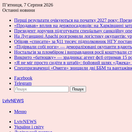
П’ятниця, 7 Серпня 2026
Останні новини
Перші результати очікуються на початку 2027 року: Пре
«Продавав» вплив на держпосадовців: на Харківщині зат
Президент доручив підготувати спеціальну санкційну оп
На Луганщині Apachi розгромили логістику окупантів: у
Обіцяв «списати» за $11 тисяч: підполковник НГУ постан
«Підірвали собі ноги» — деморалізовані окупанти вдають
Ностальгія за пломбіром і виправдання росії коштували с
Викрито «батюшку» — зрадника: агент фсб отримав 15 ро
«Я не міг просто сидіти в штабі»: бойовий шлях «Джека» 
Спецпризначенці «Омеги» знищили дві ББМ та вантажівк
Facebook
Telegram
Пошук
LvivNEWS
Меню
LvivNEWS
України і світу