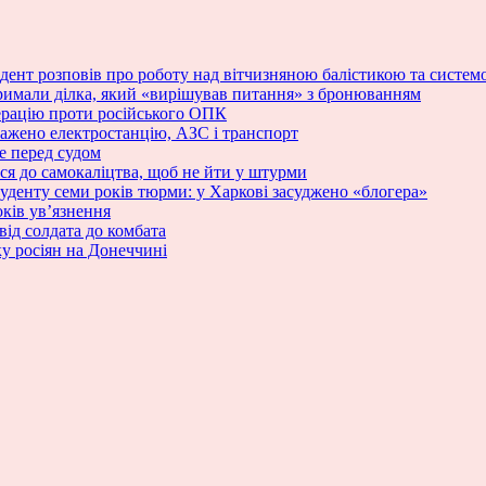
зидент розповів про роботу над вітчизняною балістикою та сист
римали ділка, який «вирішував питання» з бронюванням
ерацію проти російського ОПК
ражено електростанцію, АЗС і транспорт
е перед судом
ся до самокаліцтва, щоб не йти у штурми
туденту семи років тюрми: у Харкові засуджено «блогера»
ків ув’язнення
від солдата до комбата
у росіян на Донеччині