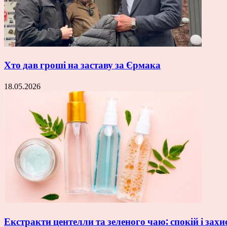
Хто дав гроші на заставу за Єрмака
18.05.2026
Екстракти центелли та зеленого чаю: спокій і захи