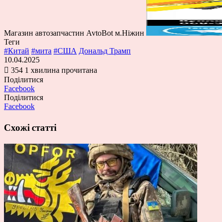
Магазин автозапчастин AvtoBot м.Ніжин
Теги
#Китай
#мита
#США
Дональд Трамп
10.04.2025
354
1 хвилина прочитана
Поділитися
Facebook
Поділитися
Facebook
Схожі статті