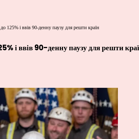
о 125% і ввів 90-денну паузу для решти країн
5% і ввів 90-денну паузу для решти кра