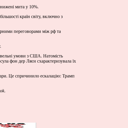
знижені мита у 10%.
ільшості країн світу, включно з
мирними переговорами між рф та
.
івельні умови з США. Натомість
ула фон дер Ляєн схарактеризувала їх
вари. Це спричинило ескалацію: Трамп
ok
.