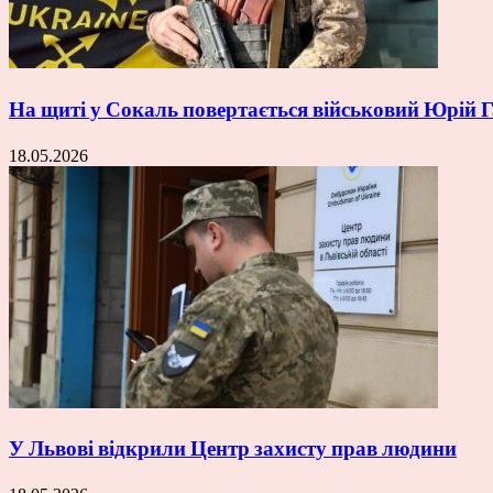
На щиті у Сокаль повертається військовий Юрій
18.05.2026
У Львові відкрили Центр захисту прав людини