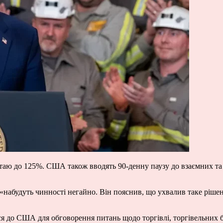
ю до 125%. США також вводять 90-денну паузу до взаємних та 
«набудуть чинності негайно. Він пояснив, що ухвалив таке рішен
 до США для обговорення питань щодо торгівлі, торгівельних ба