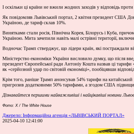
І оскільки ці країни не вжили жодних заходів у відповідь прот
Як повідомляв Львівський портал, 2 квітня президент США Дона
Україною, де тариф склав 10%.
Винятками стали росія, Північна Корея, Білорусь і Куба, причо
Україною. Мита зачепили навіть малі острівні території, вклю
Водночас Трамп стверджує, що лідери країн, які постраждали ві
Міністерство економіки України висловило думку, що після вв
президент Європейської ради Антоніу Кошта назвав ці тарифи 
як «серйозний удар по світовій економіці», пообіцявши відповід
Крім того, раніше Трамп анонсував 54% тарифи на китайський 
пригрозив додатковими 50% тарифами, а згодом США підвищи
Дізнавайтеся першими найважливіші і найцікавіші новини Льво
Фото: X / The White House
Джерело: Інформаційна агенція «ЛЬВІВСЬКИЙ ПОРТАЛ»
2025-04-10 12:41:00