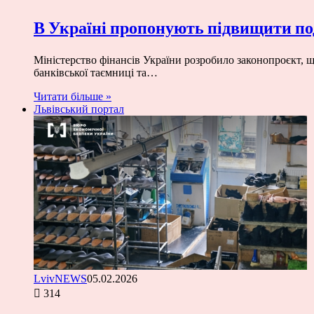
В Україні пропонують підвищити по
Міністерство фінансів України розробило законопроєкт, щ
банківської таємниці та…
Читати більше »
Львівський портал
LvivNEWS
05.02.2026
314