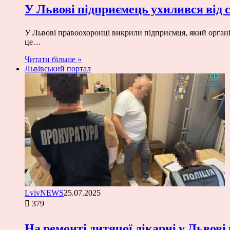
У Львові підприємець ухилився від с
У Львові правоохоронці викрили підприємця, який орган
це…
Читати більше »
Львівський портал
LvivNEWS
25.07.2025
379
На ремонті дитячої лікарні у Львові