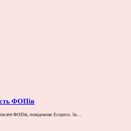
кість ФОПів
8 тисячі ФОПів, повідомляє Еспресо. За…