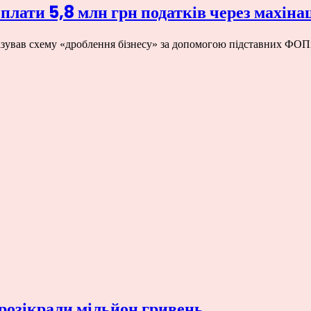
плати 5,8 млн грн податків через махіна
ізував схему «дроблення бізнесу» за допомогою підставних ФОПі
 розікрали мільйон гривень