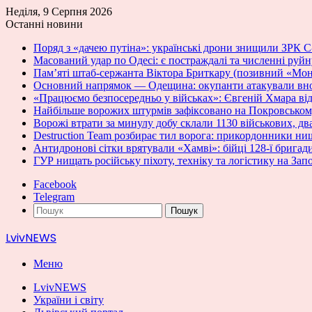
Неділя, 9 Серпня 2026
Останні новини
Поряд з «дачею путіна»: українські дрони знищили ЗРК 
Масований удар по Одесі: є постраждалі та численні руй
Пам’яті штаб-сержанта Віктора Бриткару (позивний «Мон
Основний напрямок — Одещина: окупанти атакували вноч
«Працюємо безпосередньо у військах»: Євгеній Хмара відв
Найбільше ворожих штурмів зафіксовано на Покровсько
Ворожі втрати за минулу добу склали 1130 військових, дв
Destruction Team розбирає тил ворога: прикордонники нищ
Антидронові сітки врятували «Хамві»: бійці 128-ї бригад
ГУР нищать російську піхоту, техніку та логістику на За
Facebook
Telegram
Пошук
LvivNEWS
Меню
LvivNEWS
України і світу