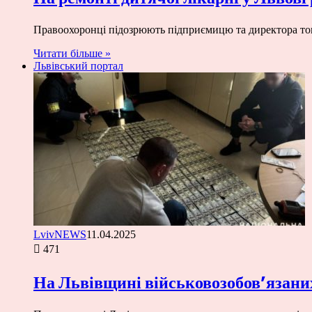
Правоохоронці підозрюють підприємицю та директора това
Читати більше »
Львівський портал
LvivNEWS
11.04.2025
471
На Львівщині військовозобов’язани