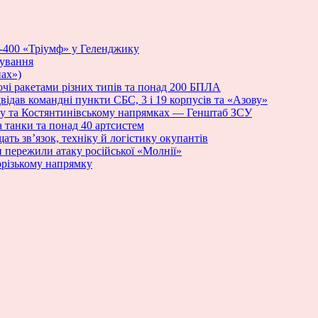
С-400 «Тріумф» у Геленджику
нування
ах»)
і ракетами різних типів та понад 200 БПЛА
ідав командні пункти СБС, 3 і 19 корпусів та «Азову»
му та Костянтинівському напрямках — Генштаб ЗСУ
а танки та понад 40 артсистем
ать зв’язок, техніку й логістику окупантів
и пережили атаку російської «Молнії»
порізькому напрямку