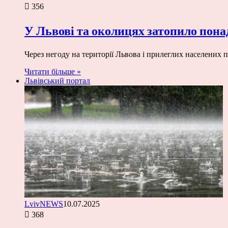
356
У Львові та околицях затопило пона
Через негоду на території Львова і прилеглих населених 
Читати більше »
Львівський портал
LvivNEWS
10.07.2025
368