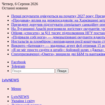
Четвер, 6 Серпня 2026
Останні новини
Перші результати очікуються на початку 2027 року: Пре
«Продавав» вплив на держпосадовців: на Харківщині зат
Президент доручив підготувати спеціальну санкційну оп
На Луганщині Apachi розгромили логістику окупантів: у
Обіцяв «списати» за $11 тисяч: підполковник НГУ постан
«Підірвали собі ноги» — деморалізовані окупанти вдають
Ностальгія за пломбіром і виправдання росії коштували с
Викрито «батюшку» — зрадника: агент фсб отримав 15 ро
«Я не міг просто сидіти в штабі»: бойовий шлях «Джека» 
Спецпризначенці «Омеги» знищили дві ББМ та вантажівк
Facebook
Telegram
Пошук
LvivNEWS
Меню
LvivNEWS
України і світу