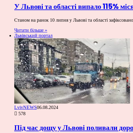
У Львові та області випало 115% мі
Станом на ранок 10 липня у Львові та області зафіксова
Читати більше »
Львівський портал
LvivNEWS
06.08.2024
578
Під час дощу у Львові поливали дор