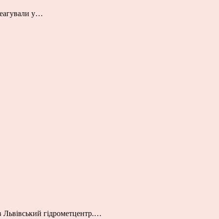
дреагували у…
ив Львівський гідрометцентр.…