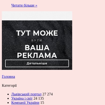
Читати більше »
Головна
Категорії
Львівський портал
27 274
Україна і світ
24 135
Компанії України
15