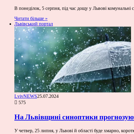
В понеділок, 5 серпня, під час дощу у Львові комунальні
Читати більше »
Львівський портал
LvivNEWS
25.07.2024
575
На Львівщині синоптики прогнозуют
У четвер, 25 липня, у Львові й області буде хмарно, кор