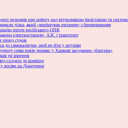
зидент розповів про роботу над вітчизняною балістикою та сист
римали ділка, який «вирішував питання» з бронюванням
ерацію проти російського ОПК
ражено електростанцію, АЗС і транспорт
е перед судом
ся до самокаліцтва, щоб не йти у штурми
туденту семи років тюрми: у Харкові засуджено «блогера»
ків ув’язнення
від солдата до комбата
у росіян на Донеччині