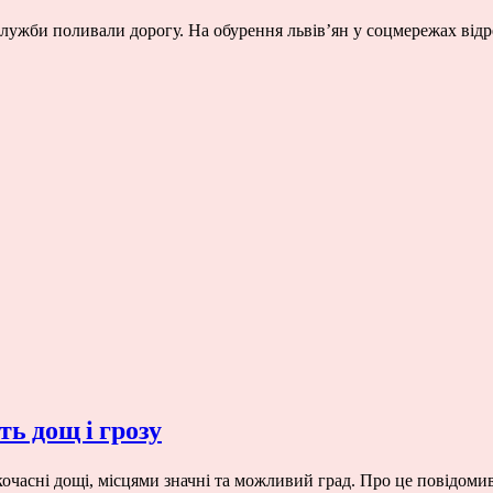
 служби поливали дорогу. На обурення львів’ян у соцмережах ві
ь дощ і грозу
откочасні дощі, місцями значні та можливий град. Про це повідом