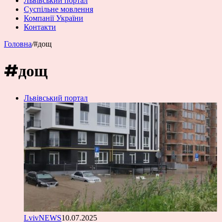
Львівський портал
Суспільне мовлення
Компанії України
Контакти
Головна
/
#дощ
#дощ
Львівський портал
LvivNEWS
10.07.2025