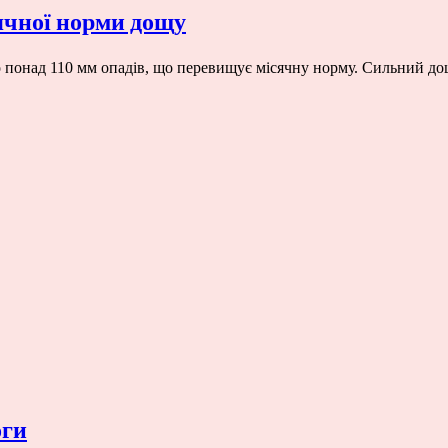
сячної норми дощу
но понад 110 мм опадів, що перевищує місячну норму. Сильний 
оги