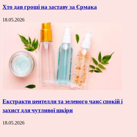
Хто дав гроші на заставу за Єрмака
18.05.2026
Екстракти центелли та зеленого чаю: спокій і
захист для чутливої шкіри
18.05.2026