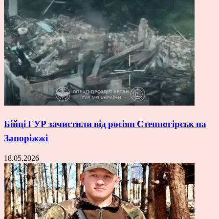
Бійці ГУР зачистили від росіян Степногірськ на
Запоріжжі
18.05.2026