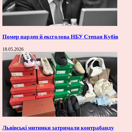
Помер нардеп й ексголова НБУ Степан Кубів
18.05.2026
Львівські митники затримали контрабанду