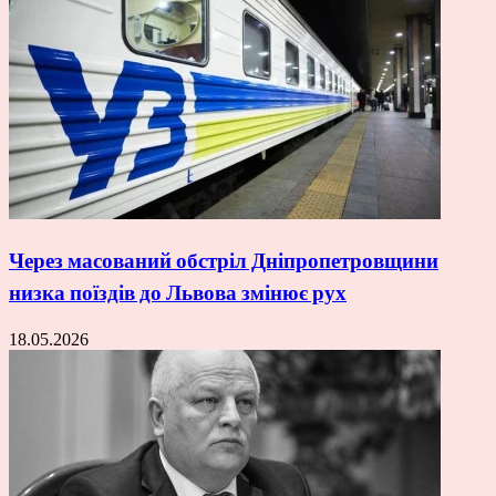
Через масований обстріл Дніпропетровщини
низка поїздів до Львова змінює рух
18.05.2026