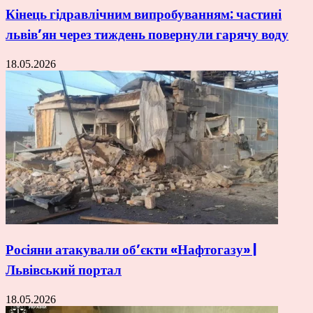
Кінець гідравлічним випробуванням: частині
львів’ян через тиждень повернули гарячу воду
18.05.2026
Росіяни атакували об’єкти «Нафтогазу» |
Львівський портал
18.05.2026