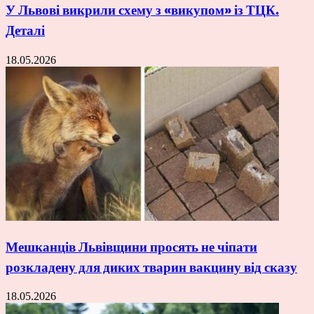
У Львові викрили схему з «викупом» із ТЦК.
Деталі
18.05.2026
Мешканців Львівщини просять не чіпати
розкладену для диких тварин вакцину від сказу
18.05.2026