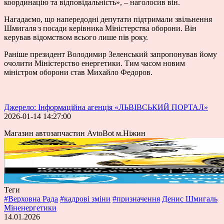
координацію та відповідальність», – наголосив він.
Нагадаємо, що напередодні депутати
підтримали звільнення
Шмигаля
з посади керівника Міністерства оборони. Він
керував відомством всього лише пів року.
Раніше президент Володимир Зеленський
запропонував
йому
очолити Міністерство енергетики. Тим часом новим
міністром оборони став
Михайло Федоров
.
Джерело: Інформаційна агенція «ЛЬВІВСЬКИЙ ПОРТАЛ»
2026-01-14 14:27:00
Магазин автозапчастин AvtoBot м.Ніжин
Теги
#Верховна Рада
#кадрові зміни
#призначення
Денис Шмигаль
Міненергетики
14.01.2026