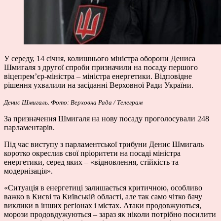
У середу, 14 січня, колишнього міністра оборони Дениса
Шмигаля з другої спроби призначили на посаду першого
віцепрем’єр-міністра – міністра енергетики. Відповідне
рішення
ухвалили
на засіданні Верховної Ради України.
Денис Шмигаль. Фото: Верховна Рада / Телеграм
За призначення Шмигаля на нову посаду проголосували 248
парламентарів.
Під час
виступу
з парламентської трибуни Денис Шмигаль
коротко окреслив свої пріоритети на посаді міністра
енергетики, серед яких – «відновлення, стійкість та
модернізація».
«Ситуація в енергетиці залишається критичною, особливо
важко в Києві та Київській області, але так само чітко бачу
виклики в інших регіонах і містах. Атаки продовжуються,
морози продовдужуються – зараз як ніколи потрібно посилити