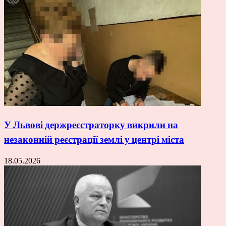
У Львові держреєстраторку викрили на
незаконній реєстрації землі у центрі міста
18.05.2026