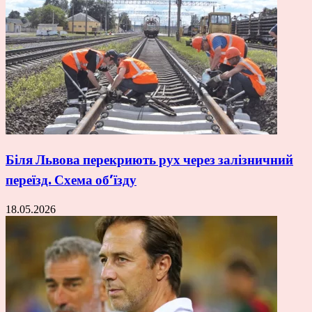
Біля Львова перекриють рух через залізничний
переїзд. Схема об’їзду
18.05.2026