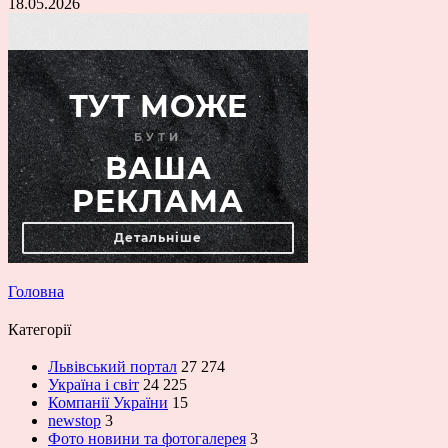
18.05.2026
Головна
Категорії
Львівський портал
27 274
Україна і світ
24 225
Компанії України
15
newstop
3
Фото новини та фотогалерея
3