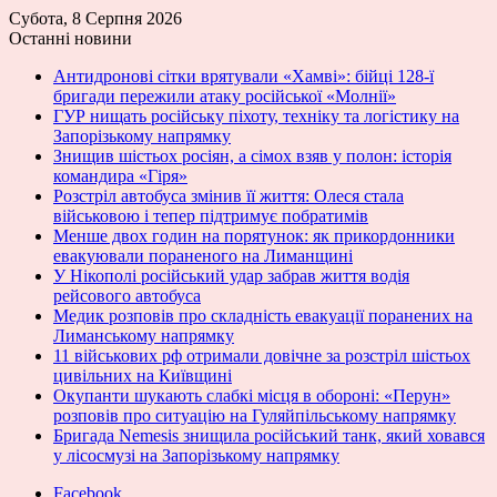
Субота, 8 Серпня 2026
Останні новини
Антидронові сітки врятували «Хамві»: бійці 128-ї
бригади пережили атаку російської «Молнії»
ГУР нищать російську піхоту, техніку та логістику на
Запорізькому напрямку
Знищив шістьох росіян, а сімох взяв у полон: історія
командира «Гіря»
Розстріл автобуса змінив її життя: Олеся стала
військовою і тепер підтримує побратимів
Менше двох годин на порятунок: як прикордонники
евакуювали пораненого на Лиманщині
У Нікополі російський удар забрав життя водія
рейсового автобуса
Медик розповів про складність евакуації поранених на
Лиманському напрямку
11 військових рф отримали довічне за розстріл шістьох
цивільних на Київщині
Окупанти шукають слабкі місця в обороні: «Перун»
розповів про ситуацію на Гуляйпільському напрямку
Бригада Nemesis знищила російський танк, який ховався
у лісосмузі на Запорізькому напрямку
Facebook