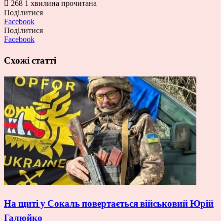
268
1 хвилина прочитана
Поділитися
Facebook
Поділитися
Facebook
Схожі статті
На щиті у Сокаль повертається військовий Юрій
Галюйко