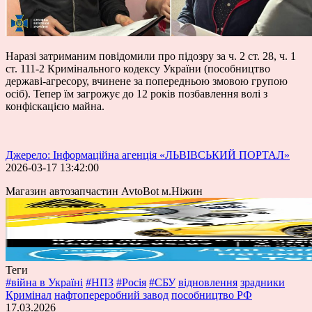
Наразі затриманим повідомили про підозру за ч. 2 ст. 28, ч. 1
ст. 111-2 Кримінального кодексу України (пособництво
державі-агресору, вчинене за попередньою змовою групою
осіб). Тепер їм загрожує до 12 років позбавлення волі з
конфіскацією майна.
Джерело: Інформаційна агенція «ЛЬВІВСЬКИЙ ПОРТАЛ»
2026-03-17 13:42:00
Магазин автозапчастин AvtoBot м.Ніжин
Теги
#війна в Україні
#НПЗ
#Росія
#СБУ
відновлення
зрадники
Кримінал
нафтопереробний завод
пособництво РФ
17.03.2026