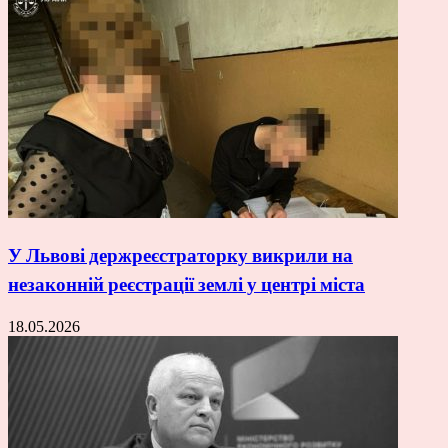
У Львові держреєстраторку викрили на
незаконній реєстрації землі у центрі міста
18.05.2026