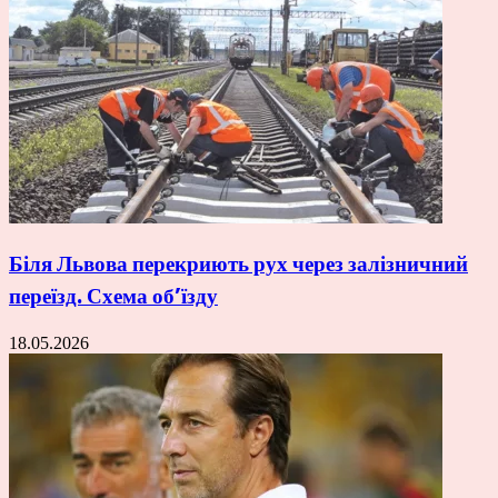
Біля Львова перекриють рух через залізничний
переїзд. Схема об’їзду
18.05.2026