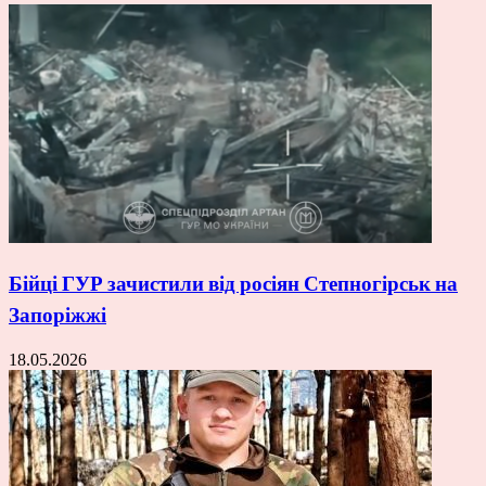
Бійці ГУР зачистили від росіян Степногірськ на
Запоріжжі
18.05.2026