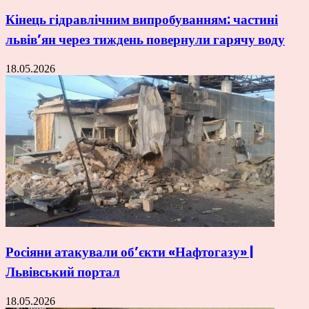
Кінець гідравлічним випробуванням: частині
львів’ян через тиждень повернули гарячу воду
18.05.2026
Росіяни атакували об’єкти «Нафтогазу» |
Львівський портал
18.05.2026