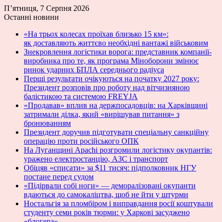
П’ятниця, 7 Серпня 2026
Останні новини
«На трьох колесах проїхав близько 15 км»:
як доставляють життєво необхідні вантажі військовим
Знекровлення логістики ворога: представник компанії-
виробника про те, як програма Міноборони змінює
ринок ударних БПЛА середнього радіуса
Перші результати очікуються на початку 2027 року:
Президент розповів про роботу над вітчизняною
балістикою та системою FREYJA
«Продавав» вплив на держпосадовців: на Харківщині
затримали ділка, який «вирішував питання» з
бронюванням
Президент доручив підготувати спеціальну санкційну
операцію проти російського ОПК
На Луганщині Apachi розгромили логістику окупантів:
уражено електростанцію, АЗС і транспорт
Обіцяв «списати» за $11 тисяч: підполковник НГУ
постане перед судом
«Підірвали собі ноги» — деморалізовані окупанти
вдаються до самокаліцтва, щоб не йти у штурми
Ностальгія за пломбіром і виправдання росії коштували
студенту семи років тюрми: у Харкові засуджено
«блогера»