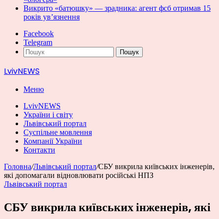
Викрито «батюшку» — зрадника: агент фсб отримав 15
років ув’язнення
Facebook
Telegram
Пошук
LvivNEWS
Меню
LvivNEWS
України і світу
Львівський портал
Суспільне мовлення
Компанії України
Контакти
Головна
/
Львівський портал
/
СБУ викрила київських інженерів,
які допомагали відновлювати російські НПЗ
Львівський портал
СБУ викрила київських інженерів, які