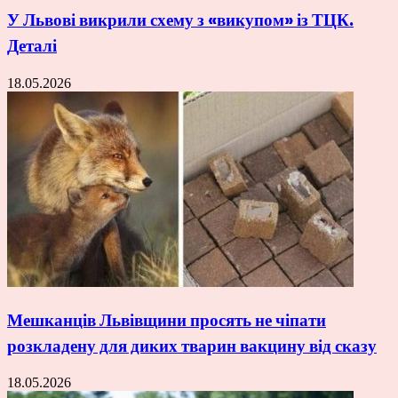
У Львові викрили схему з «викупом» із ТЦК.
Деталі
18.05.2026
Мешканців Львівщини просять не чіпати
розкладену для диких тварин вакцину від сказу
18.05.2026