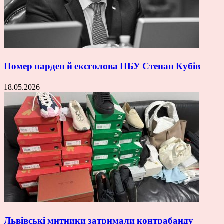
Помер нардеп й ексголова НБУ Степан Кубів
18.05.2026
Львівські митники затримали контрабанду