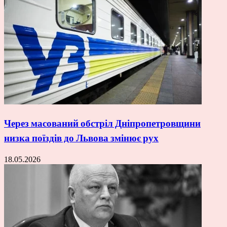
Через масований обстріл Дніпропетровщини
низка поїздів до Львова змінює рух
18.05.2026