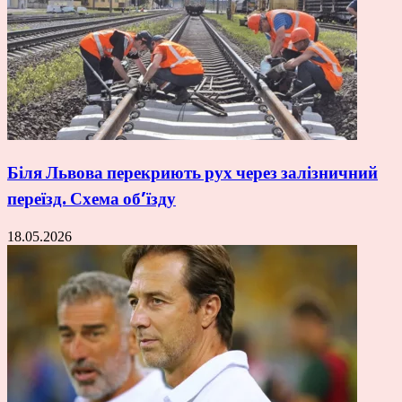
Біля Львова перекриють рух через залізничний
переїзд. Схема об’їзду
18.05.2026