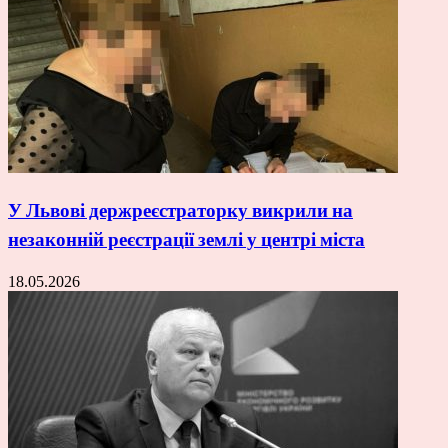
У Львові держреєстраторку викрили на
незаконній реєстрації землі у центрі міста
18.05.2026