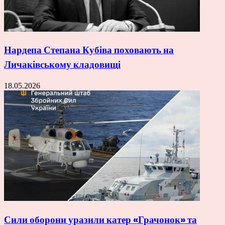
Нардепа Степана Кубіва поховають на
Личаківському кладовищі
18.05.2026
Сили оборони уразили катер «Грачонок» та