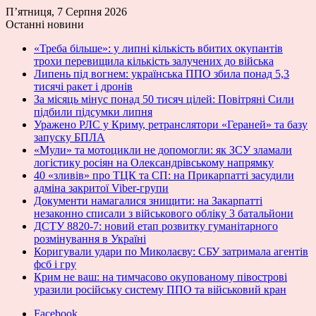
П’ятниця, 7 Серпня 2026
Останні новини
«Треба більше»: у липні кількість вбитих окупантів
трохи перевищила кількість залучених до війська
Липень під вогнем: українська ППО збила понад 5,3
тисячі ракет і дронів
За місяць мінус понад 50 тисяч цілей: Повітряні Сили
підбили підсумки липня
Уражено РЛС у Криму, ретранслятори «Гераней» та базу
запуску БПЛА
«Мули» та мотоцикли не допомогли: як ЗСУ зламали
логістику росіян на Олександрівському напрямку
40 «зливів» про ТЦК та СП: на Прикарпатті засудили
адміна закритої Viber-групи
Документи намагалися знищити: на Закарпатті
незаконно списали з військового обліку 3 батальйони
ДСТУ 8820-7: новий етап розвитку гуманітарного
розмінування в Україні
Коригували удари по Миколаєву: СБУ затримала агентів
фсб і гру
Крим не ваш: на тимчасово окупованому півострові
уразили російську систему ППО та військовий кран
Facebook