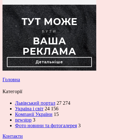
Головна
Категорії
Львівський портал
27 274
Україна і світ
24 156
Компанії України
15
newstop
3
Фото новини та фотогалерея
3
Контакти