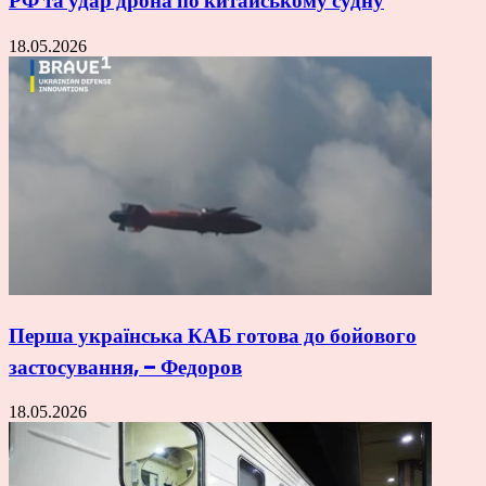
РФ та удар дрона по китайському судну
18.05.2026
Перша українська КАБ готова до бойового
застосування, – Федоров
18.05.2026