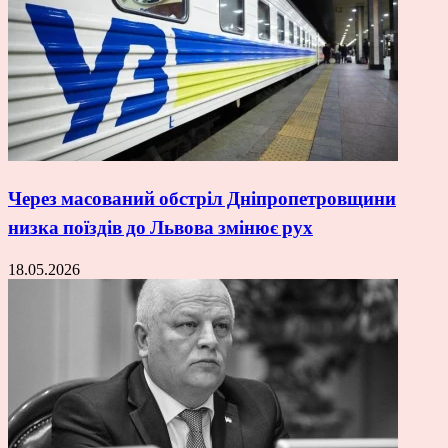
Через масований обстріл Дніпропетровщини
низка поїздів до Львова змінює рух
18.05.2026