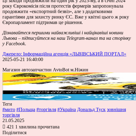
Ці заходи продовжили на один рік у 2023-му, а в січні 2024
року Єврокомісія після протестів фермерів запропонувала
продовжити «експортний безвіз», але з додатковими
гарантіями для захисту ринку ЄС. Вже у квітні цього ж року
Європарламент підтримав це рішення.
Дізнавайтеся першими найважливіші і найцікавіші новини
Львова – підписуйтеся на наш
Telegram-канал
та на сторінку
у
Facebook
.
Джерело: Інформаційна агенція «ЛЬВІВСЬКИЙ ПОРТАЛ»
2025-05-21 16:40:00
Магазин автозапчастин AvtoBot м.Ніжин
Теги
#мито
#Польща
#торгівля
#Україна
Дональд Туск
зовнішня
торгівля
21.05.2025
421
1 хвилина прочитана
Поділитися