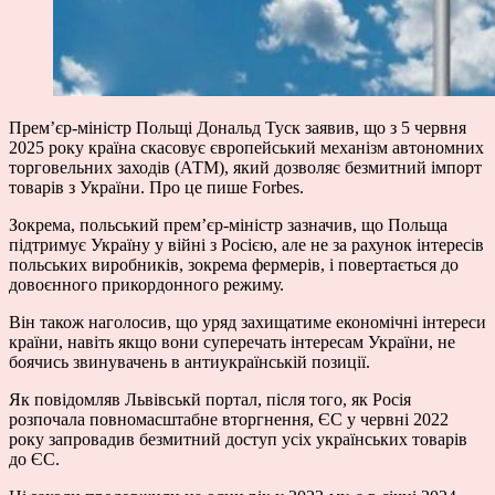
Прем’єр-міністр Польщі Дональд Туск заявив, що з 5 червня
2025 року країна скасовує європейський механізм автономних
торговельних заходів (АТМ), який дозволяє безмитний імпорт
товарів з України. Про це
пише
Forbes.
Зокрема, польський прем’єр-міністр зазначив, що Польща
підтримує Україну у війні з Росією, але не за рахунок інтересів
польських виробників, зокрема фермерів, і повертається до
довоєнного прикордонного режиму.
Він також наголосив, що уряд захищатиме економічні інтереси
країни, навіть якщо вони суперечать інтересам України, не
боячись звинувачень в антиукраїнській позиції.
Як повідомляв Львівськй портал, після того, як Росія
розпочала повномасштабне вторгнення, ЄС у червні 2022
року запровадив безмитний доступ усіх українських товарів
до ЄС.