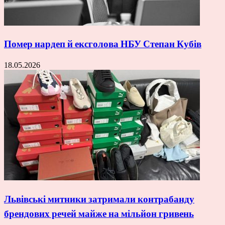
Помер нардеп й ексголова НБУ Степан Кубів
18.05.2026
Львівські митники затримали контрабанду
брендових речей майже на мільйон гривень