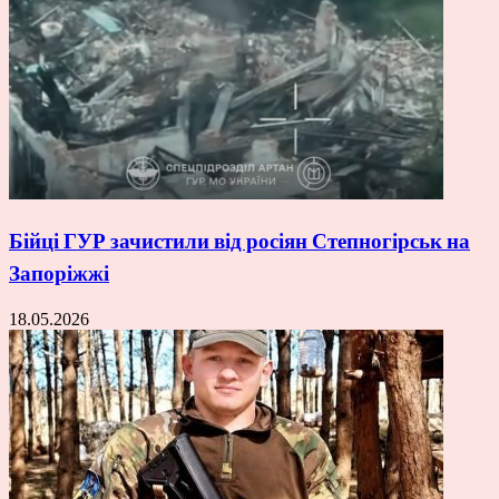
Бійці ГУР зачистили від росіян Степногірськ на
Запоріжжі
18.05.2026