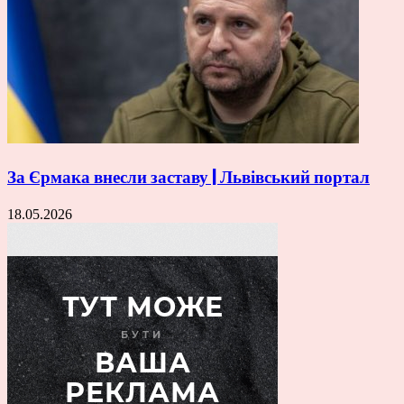
За Єрмака внесли заставу | Львівський портал
18.05.2026