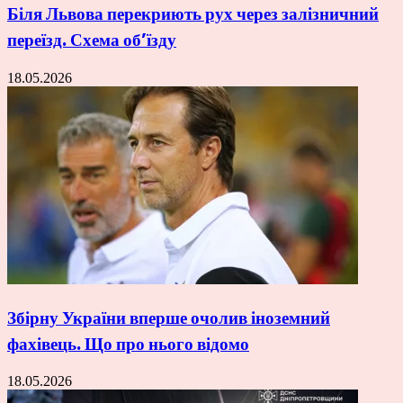
Біля Львова перекриють рух через залізничний
переїзд. Схема об’їзду
18.05.2026
Збірну України вперше очолив іноземний
фахівець. Що про нього відомо
18.05.2026