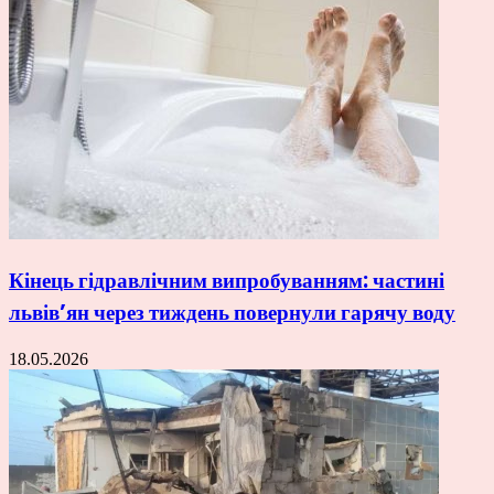
Кінець гідравлічним випробуванням: частині
львів’ян через тиждень повернули гарячу воду
18.05.2026