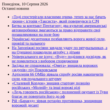
Понеділок, 10 Серпня 2026
Останні новини
«Тоді спостерігали власними очима, тепер за нас бачать
дрони»: історія «Таксиста», який повернувся із СЗЧ
Битва за контракт Пентагону: два культові американські
автовиробники змагаються за право відправити свої
позашляховики на поле бою
Українські десантники позбавляють ворога живої сили,
провізії та пального
На Запоріжжі росіяни завдали удару по рятувальниках, а
на Одещині пошкодили автобус з дітьми
Універсального не існує: «Вуду» поділився досвідом, як
не помилитися з вибором спорядження
Засідка не спрацювала: «Омега» знищила ворожих
«ждунів» під Покровськом
Артилерія 66 ОМБр зірвала спробу росіян накопичити
сили для подальшого штурму
«Сталевий Кордон» знищив стартову позицію
російських «Молній» та інші ворожі цілі
«Ледь говорить російською»: полонений окупант із Туви
благає не повертати його до рф
Рій «Баракуд» зірвав ротацію противника, знищивши
ворожий десант