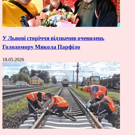
У Львові сторіччя відзначив очевидець
Голодомору Микола Парфіло
18.05.2026