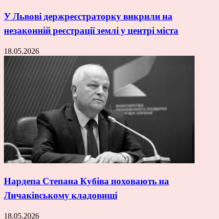
У Львові держреєстраторку викрили на
незаконній реєстрації землі у центрі міста
18.05.2026
Нардепа Степана Кубіва поховають на
Личаківському кладовищі
18.05.2026