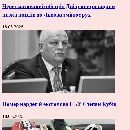
Через масований обстріл Дніпропетровщини
низка поїздів до Львова змінює рух
18.05.2026
Помер нардеп й ексголова НБУ Степан Кубів
18.05.2026