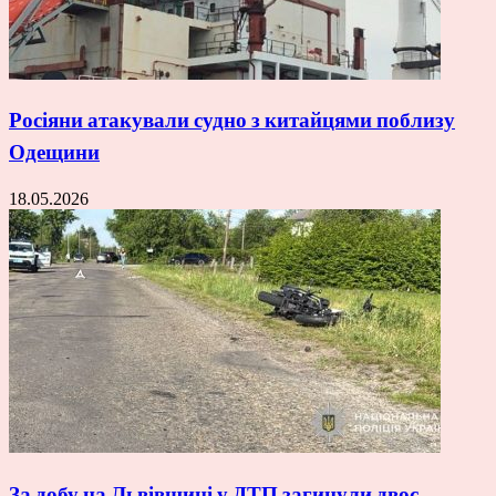
Росіяни атакували судно з китайцями поблизу
Одещини
18.05.2026
За добу на Львівщині у ДТП загинули двоє