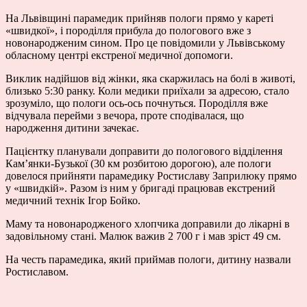
На Львівщині парамедик прийняв пологи прямо у кареті
«швидкої», і породілля прибула до пологового вже з
новонародженим сином. Про це повідомили у Львівському
обласному центрі екстреної медичної допомоги.
Виклик надійшов від жінки, яка скаржилась на болі в животі,
близько 5:30 ранку. Коли медики приїхали за адресою, стало
зрозуміло, що пологи ось-ось почнуться. Породілля вже
відчувала перейми з вечора, проте сподівалася, що
народження дитини зачекає.
Пацієнтку планували доправити до пологового відділення
Кам’янки-Бузької (30 км розбитою дорогою), але пологи
довелося прийняти парамедику Ростиславу Заприлюку прямо
у «швидкій». Разом із ним у бригаді працював екстрений
медичний технік Ігор Бойко.
Маму та новонародженого хлопчика доправили до лікарні в
задовільному стані. Малюк важив 2 700 г і мав зріст 49 см.
На честь парамедика, який приймав пологи, дитину назвали
Ростиславом.