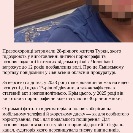
Правоохоронці затримали 28-річного жителя Турки, якого
підозрюють у виготовленні дитячої порнографії та
розповсюдженні інтимних відеоматеріалів. Чоловікові
загрожує до 12 років позбавлення волі. Про це Львівському
порталу повідомили у Львівській обласній прокуратурі.
За версією слідства, у 2023 році підозрюваний знімав на відео
розпусні дії щодо 15-річної дівчини, а також зафіксував
статевий акт з неповнолітньою. Крім цього, у 2025 році він
виготовив порнографічне відео за участю 36-річної жінки.
Отримані фото- та відеоматеріали чоловік зберігав на
мобільному телефоні й жорсткому диску — як для особистого
користування, так і для подальшого поширення. Для
розповсюдження контенту він створив відкритий Telegram-
канал, аудиторія якого перевищувала тисячу підписників.