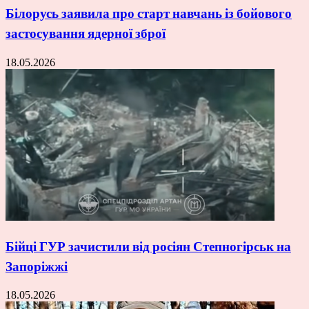
Білорусь заявила про старт навчань із бойового
застосування ядерної зброї
18.05.2026
Бійці ГУР зачистили від росіян Степногірськ на
Запоріжжі
18.05.2026