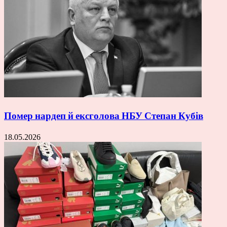
Помер нардеп й ексголова НБУ Степан Кубів
18.05.2026