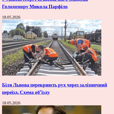
Голодомору Микола Парфіло
18.05.2026
Біля Львова перекриють рух через залізничний
переїзд. Схема об’їзду
18.05.2026