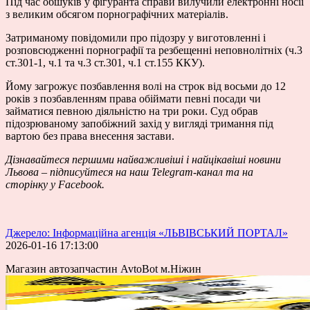
Під час обшуків у фігуранта справи вилучили електронні носії
з великим обсягом порнографічних матеріалів.
Затриманому повідомили про підозру у виготовленні і
розповсюдженні порнографії та резбещенні неповнолітніх (ч.3
ст.301-1, ч.1 та ч.3 ст.301, ч.1 ст.155 ККУ).
Йому загрожує позбавлення волі на строк від восьми до 12
років з позбавленням права обіймати певні посади чи
займатися певною діяльністю на три роки. Суд обрав
підозрюваному запобіжний захід у вигляді тримання під
вартою без права внесення застави.
Дізнавайтеся першими найважливіші і найцікавіші новини
Львова – підписуйтеся на наш
Telegram-канал
та на
сторінку у Facebook.
Джерело: Інформаційна агенція «ЛЬВІВСЬКИЙ ПОРТАЛ»
2026-01-16 17:13:00
Магазин автозапчастин AvtoBot м.Ніжин