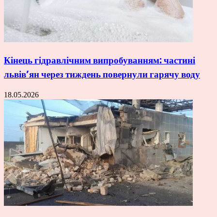
Кінець гідравлічним випробуванням: частині
львів’ян через тиждень повернули гарячу воду
18.05.2026