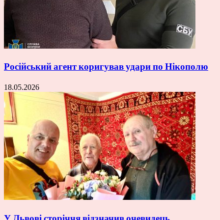
Російський агент коригував удари по Нікополю
18.05.2026
У Львові сторіччя відзначив очевидець