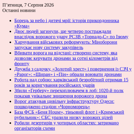
П’ятниця, 7 Серпня 2026
Останні новини
Борець за небо і дитячі мрії: історія прикордонника
«Кума»
Двоє людей загинули, ще четверо постраждали
внаслідок ворожого удару РСЗВ «Торнадо-С» по Ізюму
Харчування військових реформують: Міноборони
запускає нову систему закупівель
Вбивати ворога на відстані: створено систему, яка
дозволяє керувати дронами за сотні кілометрів від
фронту
Дружба з садочку, «Золотий хрест» і повернення із СЗЧ у
«Рарог»: «Ширан» і «Пін» обрали воювати дронами
Робота над собою: харківський безробітний отримав 15
років за коригування російських ударів
Збили «Герберу» перехоплювачем в лоб: 1020-й полк
показав унікальне знищення ворожого дрона
Ворог атакував цивільну інфраструктуру Одеси:
пошкоджено стадіон «Чорноморець»
База ФСБ «Беня House», тіньовий флот і «Кримський
рубильник»: СБС уразили низку ворожих цілей
Робили дезертирів у чотирьох областях: затримано
організаторів схеми