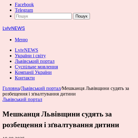
Facebook
Telegram
Пошук
LvivNEWS
Меню
LvivNEWS
України і світу
Львівський портал
Суспільне мовлення
Компанії України
Контакти
Головна
/
Львівський портал
/
Мешканця Львівщини судять за
розбещення і зґвалтування дитини
Львівський портал
Мешканця Львівщини судять за
розбещення і зґвалтування дитини