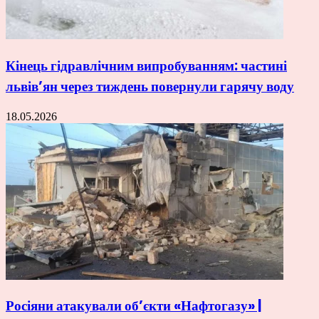
Кінець гідравлічним випробуванням: частині
львів’ян через тиждень повернули гарячу воду
18.05.2026
Росіяни атакували об’єкти «Нафтогазу» |