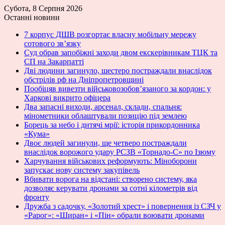
Субота, 8 Серпня 2026
Останні новини
7 корпус ДШВ розгортає власну мобільну мережу
сотового зв’язку
Суд обрав запобіжні заходи двом екскерівникам ТЦК та
СП на Закарпатті
Дві людини загинуло, шестеро постраждали внаслідок
обстрілів рф на Дніпропетровщині
Пообіцяв вивезти військовозобов’язаного за кордон: у
Харкові викрито офіцера
Два запасні виходи, арсенал, склади, спальня:
мінометники облаштували позицію під землею
Борець за небо і дитячі мрії: історія прикордонника
«Кума»
Двоє людей загинули, ще четверо постраждали
внаслідок ворожого удару РСЗВ «Торнадо-С» по Ізюму
Харчування військових реформують: Міноборони
запускає нову систему закупівель
Вбивати ворога на відстані: створено систему, яка
дозволяє керувати дронами за сотні кілометрів від
фронту
Дружба з садочку, «Золотий хрест» і повернення із СЗЧ у
«Рарог»: «Ширан» і «Пін» обрали воювати дронами