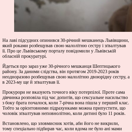
На лаві підсудних опинився 30-річний мешканець Львівщини,
який роками розбещував свою малолітню сестру і зґвалтував
її. Про це Львівському порталу повідомили у Львівській
обласній прокуратурі.
Йдеться про зараз уже 30-річного мешканця Шептицького
району. За даними слідства, він протягом 2019-2023 років
неодноразово розбещував свою малолітню двоюрідну сестру, а
в 2023-му ще й зґвалтував її.
Прокурори не вказують точного віку потерпілої. Проте сама
дівчинка розповіла під час допитів, що сексуальне насильство
з боку брата почалося, коли 7-річна вона пішла у перший клас.
Тобто за орієнтовними підрахунками можна припустити, що
чоловік зґвалтував неповнолітню, коли дитині було 11 років.
Встановлено, що зловмисник хотів, аби його не викрили,
тому спеціально підбирав час, коли вдома не було ані мами