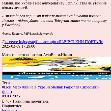
заявив, що
Україна має альтернативу Starlink
, втім не уточнив
ніяких деталей.
Дізнавайтеся першими найважливіші і найцікавіші новини
Львова – підписуйтеся на наш
Telegram-канал
та на сторінку
у
Facebook
.
Фото: Reuters, PAP/Leszek Szymański
Джерело: Інформаційна агенція «ЛЬВІВСЬКИЙ ПОРТАЛ»
2025-03-09 17:29:00
Магазин автозапчастин AvtoBot м.Ніжин
Теги
#Ілон Маск
#війна в Україні
Starlink
Радослав Сікорський
фронт
09.03.2025
467
1 хвилина прочитана
Поділитися
Facebook