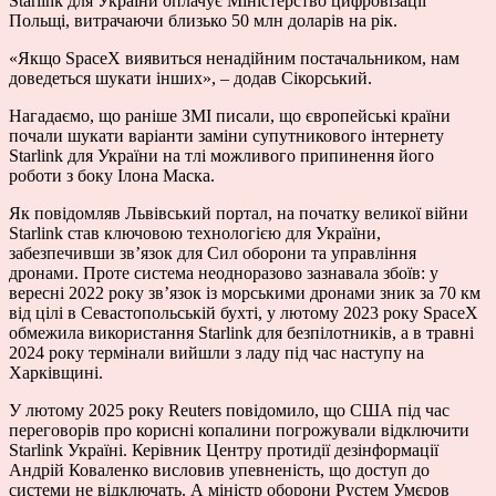
Starlink для України оплачує Міністерство цифровізації
Польщі, витрачаючи близько 50 млн доларів на рік.
«Якщо SpaceX виявиться ненадійним постачальником, нам
доведеться шукати інших», – додав Сікорський.
Нагадаємо, що раніше ЗМІ
писали
, що
європейські країни
почали шукати варіанти заміни супутникового інтернету
Starlink для України на тлі можливого припинення його
роботи з боку Ілона Маска.
Як повідомляв Львівський портал, на початку великої війни
Starlink став ключовою технологією для України,
забезпечивши зв’язок для Сил оборони та управління
дронами. Проте система неодноразово зазнавала збоїв: у
вересні 2022 року
зв’язок із морськими дронами зник
за 70 км
від цілі в Севастопольській бухті, у лютому 2023 року SpaceX
обмежила використання Starlink
для безпілотників, а в травні
2024 року
термінали вийшли з ладу
під час наступу на
Харківщині.
У лютому 2025 року Reuters повідомило, що США під час
переговорів про корисні копалини
погрожували відключити
Starlink Україні. Керівник Центру протидії дезінформації
Андрій Коваленко висловив упевненість, що доступ до
системи не відключать. А міністр оборони Рустем Умєров