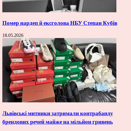
Помер нардеп й ексголова НБУ Степан Кубів
18.05.2026
Львівські митники затримали контрабанду
брендових речей майже на мільйон гривень