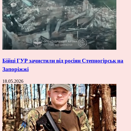
Бійці ГУР зачистили від росіян Степногірськ на
Запоріжжі
18.05.2026