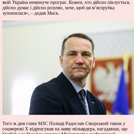
якій Україна неминуче програє. Кожен, хто дійсно піклується,
дійсно думає і дійсно розуміє, хоче, щоб ця м’ясорубка
зупинилася», – додав Маск.
Того ж дня глава МЗС Польщі Радослав Сікорський також у
соцмережі Х
відреагував
на заяву мільярдера, нагадавши, що