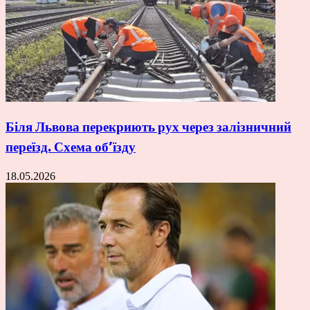
Біля Львова перекриють рух через залізничний
переїзд. Схема об’їзду
18.05.2026