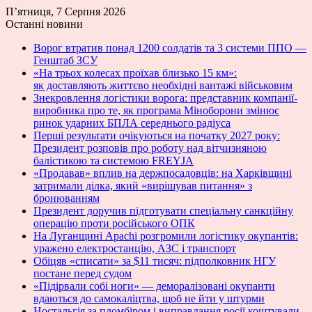
П’ятниця, 7 Серпня 2026
Останні новини
Ворог втратив понад 1200 солдатів та 3 системи ППО —
Генштаб ЗСУ
«На трьох колесах проїхав близько 15 км»:
як доставляють життєво необхідні вантажі військовим
Знекровлення логістики ворога: представник компанії-
виробника про те, як програма Міноборони змінює
ринок ударних БПЛА середнього радіуса
Перші результати очікуються на початку 2027 року:
Президент розповів про роботу над вітчизняною
балістикою та системою FREYJA
«Продавав» вплив на держпосадовців: на Харківщині
затримали ділка, який «вирішував питання» з
бронюванням
Президент доручив підготувати спеціальну санкційну
операцію проти російського ОПК
На Луганщині Apachi розгромили логістику окупантів:
уражено електростанцію, АЗС і транспорт
Обіцяв «списати» за $11 тисяч: підполковник НГУ
постане перед судом
«Підірвали собі ноги» — деморалізовані окупанти
вдаються до самокаліцтва, щоб не йти у штурми
Ностальгія за пломбіром і виправдання росії коштували