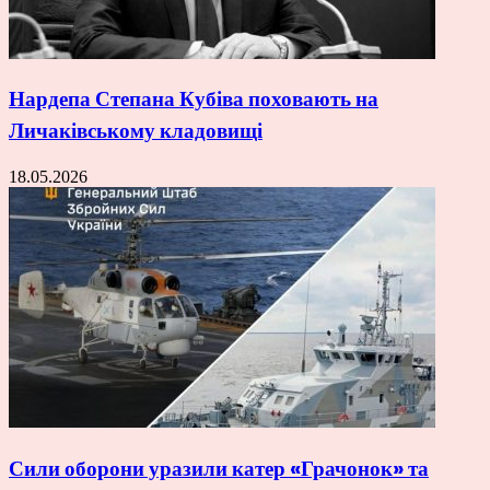
Нардепа Степана Кубіва поховають на
Личаківському кладовищі
18.05.2026
Сили оборони уразили катер «Грачонок» та