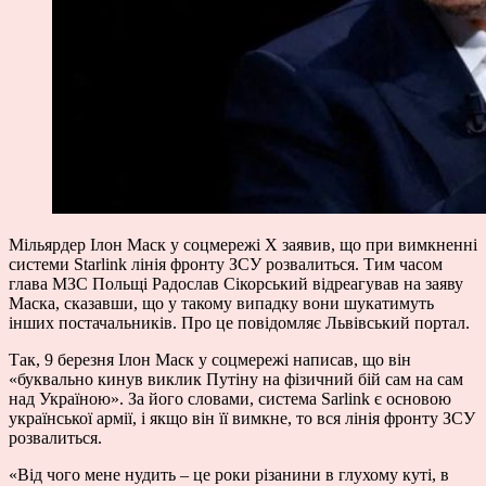
Мільярдер Ілон Маск у соцмережі X заявив, що при вимкненні
системи Starlink лінія фронту ЗСУ розвалиться. Тим часом
глава МЗС Польщі Радослав Сікорський відреагував на заяву
Маска, сказавши, що у такому випадку вони шукатимуть
інших постачальників. Про це повідомляє Львівський портал.
Так, 9 березня Ілон Маск у соцмережі
написав
, що він
«буквально кинув виклик Путіну на фізичний бій сам на сам
над Україною». За його словами, система Sarlink є основою
української армії, і якщо він її вимкне, то вся лінія фронту ЗСУ
розвалиться.
«Від чого мене нудить – це роки різанини в глухому куті, в