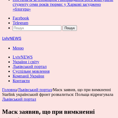
студенту семи років тюрми: у Харкові засуджено
«блогера»
Facebook
Telegram
Пошук
LvivNEWS
Меню
LvivNEWS
України і світу
Львівський портал
Суспільне мовлення
Компанії України
Контакти
Головна
/
Львівський портал
/
Маск заявив, що при вимкненні
Starlink український фронт розвалиться: Польща відреагувала
Львівський портал
Маск заявив, що при вимкненні