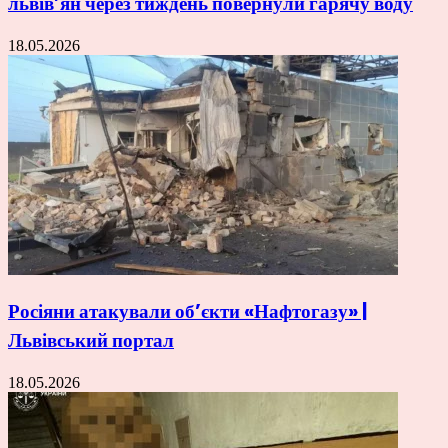
львів’ян через тиждень повернули гарячу воду
18.05.2026
Росіяни атакували об’єкти «Нафтогазу» |
Львівський портал
18.05.2026