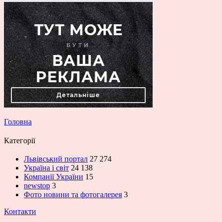
Головна
Категорії
Львівський портал
27 274
Україна і світ
24 138
Компанії України
15
newstop
3
Фото новини та фотогалерея
3
Контакти