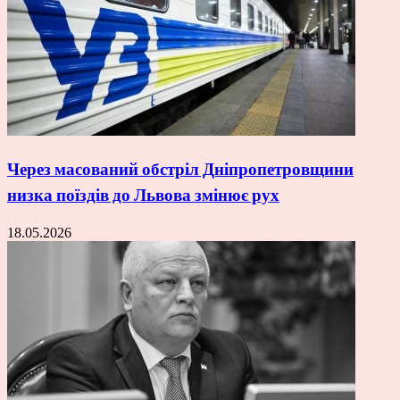
Через масований обстріл Дніпропетровщини
низка поїздів до Львова змінює рух
18.05.2026