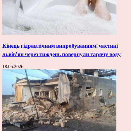
Кінець гідравлічним випробуванням: частині
львів’ян через тиждень повернули гарячу воду
18.05.2026