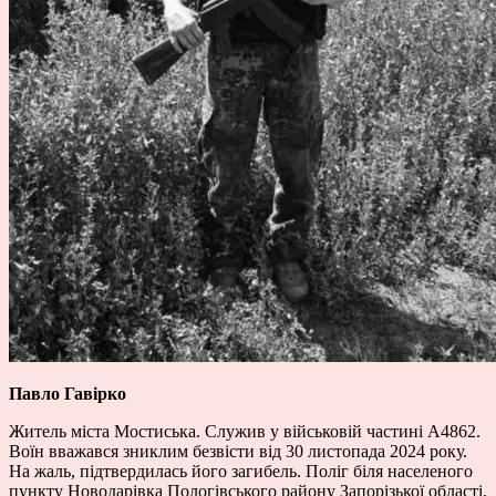
Павло Гавірко
Житель міста Мостиська. Служив у військовій частині А4862.
Воїн вважався зниклим безвісти від 30 листопада 2024 року.
На жаль, підтвердилась його загибель. Поліг біля населеного
пункту Новодарівка Пологівського району Запорізької області.