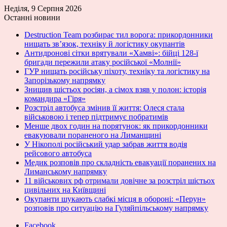
Неділя, 9 Серпня 2026
Останні новини
Destruction Team розбирає тил ворога: прикордонники
нищать зв’язок, техніку й логістику окупантів
Антидронові сітки врятували «Хамві»: бійці 128-ї
бригади пережили атаку російської «Молнії»
ГУР нищать російську піхоту, техніку та логістику на
Запорізькому напрямку
Знищив шістьох росіян, а сімох взяв у полон: історія
командира «Гіря»
Розстріл автобуса змінив її життя: Олеся стала
військовою і тепер підтримує побратимів
Менше двох годин на порятунок: як прикордонники
евакуювали пораненого на Лиманщині
У Нікополі російський удар забрав життя водія
рейсового автобуса
Медик розповів про складність евакуації поранених на
Лиманському напрямку
11 військових рф отримали довічне за розстріл шістьох
цивільних на Київщині
Окупанти шукають слабкі місця в обороні: «Перун»
розповів про ситуацію на Гуляйпільському напрямку
Facebook