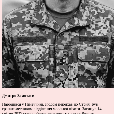
Дмитро Замотаєв
Народився у Німеччині, згодом переїхав до Стрия. Був
гранатометником відділення морської піхоти. Загинув 14
квітня 2025 року поблизу населеного пункту Розлив