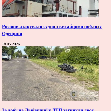
Росіяни атакували судно з китайцями поблизу
Одещини
18.05.2026
За добу на Львівщині у ДТП загинули двоє