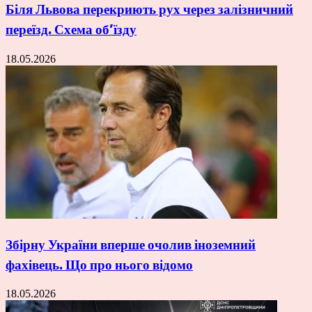
Біля Львова перекриють рух через залізничний
переїзд. Схема об’їзду
18.05.2026
Збірну України вперше очолив іноземний
фахівець. Що про нього відомо
18.05.2026