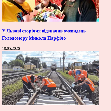
У Львові сторіччя відзначив очевидець
Голодомору Микола Парфіло
18.05.2026