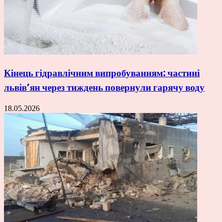
Кінець гідравлічним випробуванням: частині
львів’ян через тиждень повернули гарячу воду
18.05.2026