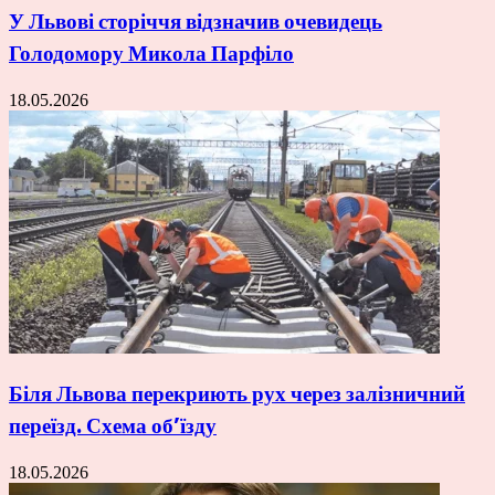
У Львові сторіччя відзначив очевидець
Голодомору Микола Парфіло
18.05.2026
Біля Львова перекриють рух через залізничний
переїзд. Схема об’їзду
18.05.2026