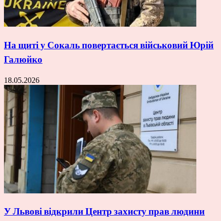
На щиті у Сокаль повертається військовий Юрій
Галюйко
18.05.2026
У Львові відкрили Центр захисту прав людини