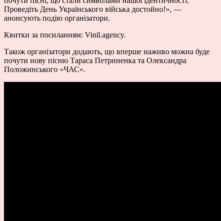
почути пісні, що стали символами нашої ідентичності.
Проведіть День Українського війська достойно!
»,
—
анонсують подію організатори.
Квитки за посиланням:
Vinil.agency.
Також організатори додають, що вперше наживо можна буде
почути нову пісню Тараса Петриненка та Олександра
Положинського «ЧАС».