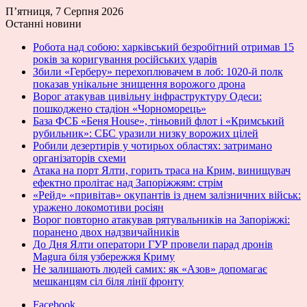
П’ятниця, 7 Серпня 2026
Останні новини
Робота над собою: харківський безробітний отримав 15
років за коригування російських ударів
Збили «Герберу» перехоплювачем в лоб: 1020-й полк
показав унікальне знищення ворожого дрона
Ворог атакував цивільну інфраструктуру Одеси:
пошкоджено стадіон «Чорноморець»
База ФСБ «Беня House», тіньовий флот і «Кримський
рубильник»: СБС уразили низку ворожих цілей
Робили дезертирів у чотирьох областях: затримано
організаторів схеми
Атака на порт Ялти, горить траса на Крим, винищувач
ефектно пролітає над Запоріжжям: стрім
«Рейд» «привітав» окупантів із днем залізничних військ:
уражено локомотиви росіян
Ворог повторно атакував рятувальників на Запоріжжі:
поранено двох надзвичайників
До Дня Ялти оператори ГУР провели парад дронів
Magura біля узбережжя Криму
Не залишають людей самих: як «Азов» допомагає
мешканцям сіл біля лінії фронту
Facebook