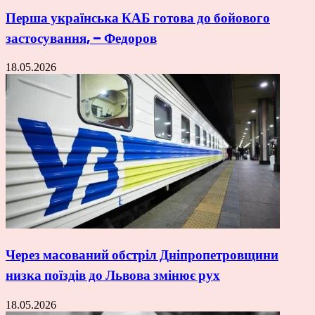
Перша українська КАБ готова до бойового
застосування, – Федоров
18.05.2026
Через масований обстріл Дніпропетровщини
низка поїздів до Львова змінює рух
18.05.2026