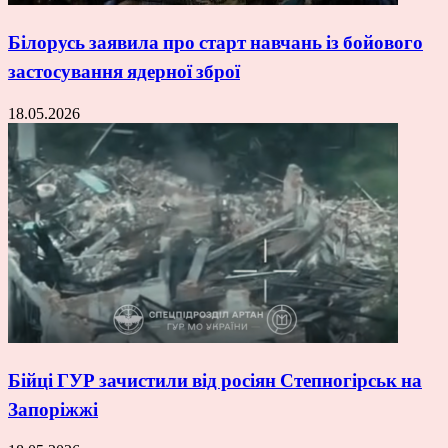
Білорусь заявила про старт навчань із бойового
застосування ядерної зброї
18.05.2026
Бійці ГУР зачистили від росіян Степногірськ на
Запоріжжі