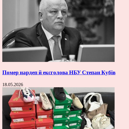
Помер нардеп й ексголова НБУ Степан Кубів
18.05.2026