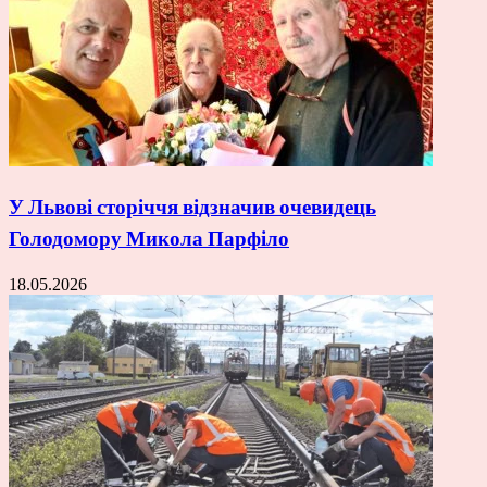
У Львові сторіччя відзначив очевидець
Голодомору Микола Парфіло
18.05.2026