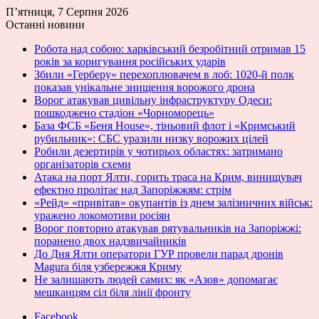
П’ятниця, 7 Серпня 2026
Останні новини
Робота над собою: харківський безробітний отримав 15
років за коригування російських ударів
Збили «Герберу» перехоплювачем в лоб: 1020-й полк
показав унікальне знищення ворожого дрона
Ворог атакував цивільну інфраструктуру Одеси:
пошкоджено стадіон «Чорноморець»
База ФСБ «Беня House», тіньовий флот і «Кримський
рубильник»: СБС уразили низку ворожих цілей
Робили дезертирів у чотирьох областях: затримано
організаторів схеми
Атака на порт Ялти, горить траса на Крим, винищувач
ефектно пролітає над Запоріжжям: стрім
«Рейд» «привітав» окупантів із днем залізничних військ:
уражено локомотиви росіян
Ворог повторно атакував рятувальників на Запоріжжі:
поранено двох надзвичайників
До Дня Ялти оператори ГУР провели парад дронів
Magura біля узбережжя Криму
Не залишають людей самих: як «Азов» допомагає
мешканцям сіл біля лінії фронту
Facebook