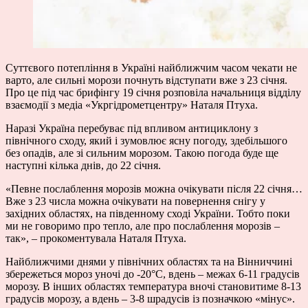
Суттєвого потепління в Україні найближчим часом чекати не
варто, але сильні морози почнуть відступати вже з 23 січня.
Про це під час брифінгу 19 січня розповіла начальниця відділу
взаємодії з медіа «Укргідрометцентру» Наталя Птуха.
Наразі Україна перебуває під впливом антициклону з
північного сходу, який і зумовлює ясну погоду, здебільшого
без опадів, але зі сильним морозом. Такою погода буде ще
наступні кілька днів, до 22 січня.
«Певне послаблення морозів можна очікувати після 22 січня…
Вже з 23 числа можна очікувати на повернення снігу у
західних областях, на південному сході України. Тобто поки
ми не говоримо про тепло, але про послаблення морозів –
так», – прокоментувала Наталя Птуха.
Найближчими днями у північних областях та на Вінниччині
збережеться мороз уночі до -20°С, вдень – межах 6-11 градусів
морозу. В інших областях температура вночі становитиме 8-13
градусів морозу, а вдень – 3-8 шрадусів із позначкою «мінус».