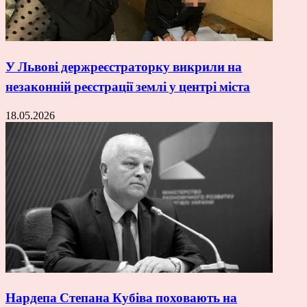
У Львові держреєстраторку викрили на
незаконній реєстрації землі у центрі міста
18.05.2026
Нардепа Степана Кубіва поховають на