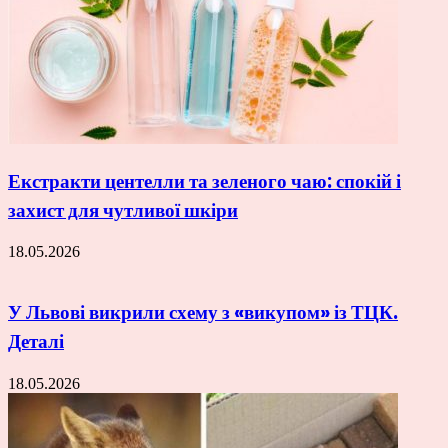
Екстракти центелли та зеленого чаю: спокій і
захист для чутливої шкіри
18.05.2026
У Львові викрили схему з «викупом» із ТЦК.
Деталі
18.05.2026