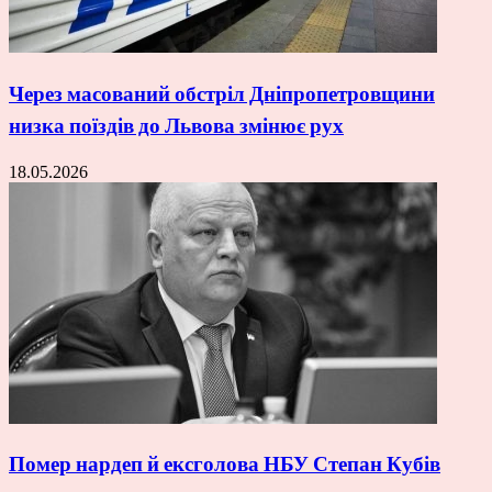
Через масований обстріл Дніпропетровщини
низка поїздів до Львова змінює рух
18.05.2026
Помер нардеп й ексголова НБУ Степан Кубів