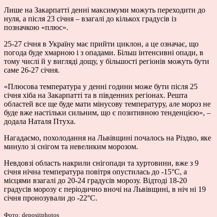
Лише на Закарпатті денні максимуми можуть переходити до
нуля, а після 23 січня – взагалі до кількох градусів із
позначкою «плюс».
25-27 січня в Україну має прийти циклон, а це означає, що
погода буде хмарною і з опадами. Більш інтенсивні опади, в
тому числі й у вигляді дощу, у більшості регіонів можуть бути
саме 26-27 січня.
«Плюсова температура у денні години може бути після 25
січня хіба на Закарпатті та в південних регіонах. Решта
областей все ще буде мати мінусову температуру, але мороз не
буде вже настільки сильним, що є позитивною тенденцією», –
додала Наталя Птуха.
Нагадаємо, похолодання на Львівщині почалось на Різдво, яке
минуло зі снігом та невеликим морозом.
Невдовзі область накрили снігопади та хуртовини, вже з 9
січня нічна температура повітря опустилась до -15°С, а
місцями взагалі до 20-24 градусів морозу. Відтоді 18-20
градусів морозу є періодично вночі на Львівщині, в ніч ні 19
січня пронозували до -22°С.
Фото: depositphotos