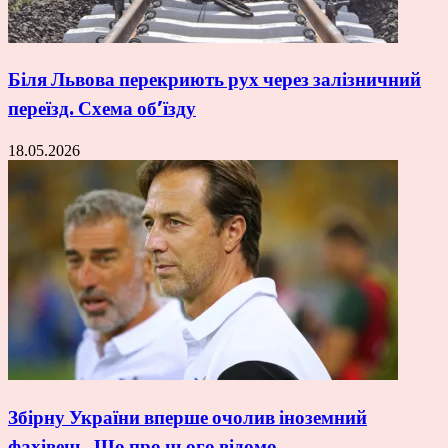
Біля Львова перекриють рух через залізничний
переїзд. Схема об’їзду
18.05.2026
Збірну України вперше очолив іноземний
фахівець. Що про нього відомо