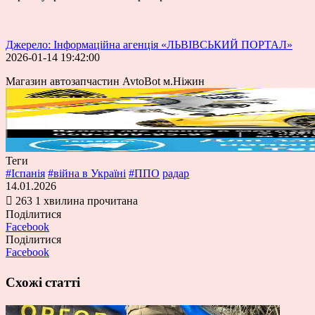
Джерело: Інформаційна агенція «ЛЬВІВСЬКИЙ ПОРТАЛ»
2026-01-14 19:42:00
Магазин автозапчастин AvtoBot м.Ніжин
Теги
#Іспанія
#війна в Україні
#ППО
радар
14.01.2026
263
1 хвилина прочитана
Поділитися
Facebook
Поділитися
Facebook
Схожі статті