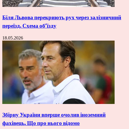
Біля Львова перекриють рух через залізничний
переїзд. Схема об’їзду
18.05.2026
Збірну України вперше очолив іноземний
фахівець. Що про нього відомо