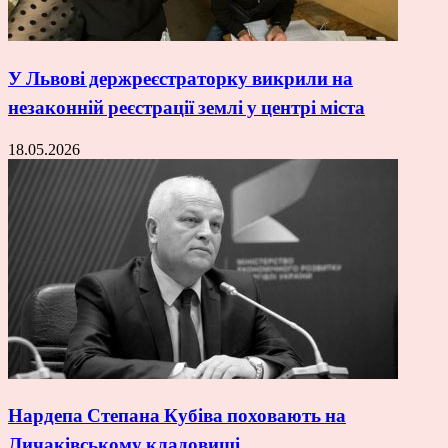
У Львові держреєстраторку викрили на
незаконній реєстрації землі у центрі міста
18.05.2026
Нардепа Степана Кубіва поховають на
Личаківському кладовищі