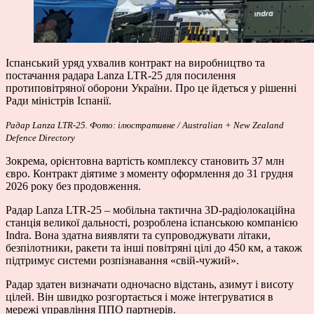
Іспанський уряд ухвалив контракт на виробництво та
постачання радара Lanza LTR-25 для посилення
протиповітряної оборони України. Про це
йдеться
у рішенні
Ради міністрів Іспанії.
Радар
Lanza LTR-25. Фото: ілюстративне / Australian + New Zealand
Defence Directory
Зокрема, орієнтовна вартість комплексу становить 37 млн
євро. Контракт діятиме з моменту оформлення до 31 грудня
2026 року без продовження.
Радар Lanza LTR-25 – мобільна тактична 3D-радіолокаційна
станція великої дальності, розроблена іспанською компанією
Indra. Вона здатна виявляти та супроводжувати літаки,
безпілотники, ракети та інші повітряні цілі до 450 км, а також
підтримує системи розпізнавання «свій-чужий».
Радар здатен визначати одночасно відстань, азимут і висоту
цілей. Він швидко розгортається і може інтегруватися в
мережі управління ППО партнерів.