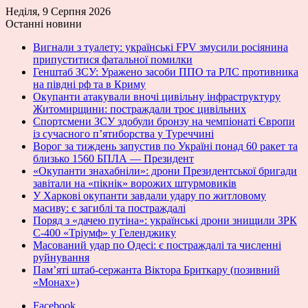
Неділя, 9 Серпня 2026
Останні новини
Вигнали з туалету: українські FPV змусили росіянина
припуститися фатальної помилки
Генштаб ЗСУ: Уражено засоби ППО та РЛС противника
на півдні рф та в Криму
Окупанти атакували вночі цивільну інфраструктуру
Житомирщини: постраждали троє цивільних
Спортсмени ЗСУ здобули бронзу на чемпіонаті Європи
із сучасного п’ятиборства у Туреччині
Ворог за тиждень запустив по Україні понад 60 ракет та
близько 1560 БПЛА — Президент
«Окупанти знахабніли»: дрони Президентської бригади
завітали на «пікнік» ворожих штурмовиків
У Харкові окупанти завдали удару по житловому
масиву: є загиблі та постраждалі
Поряд з «дачею путіна»: українські дрони знищили ЗРК
С-400 «Тріумф» у Геленджику
Масований удар по Одесі: є постраждалі та численні
руйнування
Пам’яті штаб-сержанта Віктора Бриткару (позивний
«Монах»)
Facebook