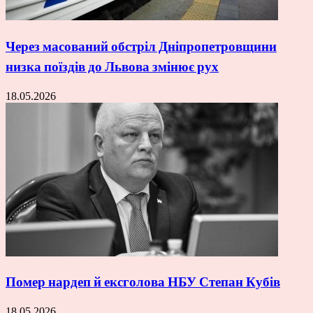
Через масований обстріл Дніпропетровщини
низка поїздів до Львова змінює рух
18.05.2026
Помер нардеп й ексголова НБУ Степан Кубів
18.05.2026