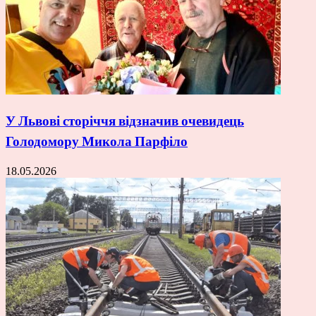
У Львові сторіччя відзначив очевидець
Голодомору Микола Парфіло
18.05.2026