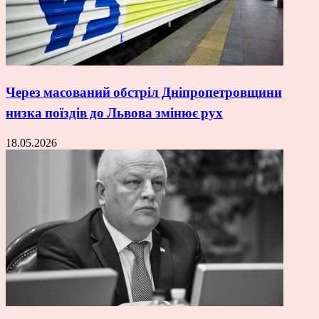
Через масований обстріл Дніпропетровщини
низка поїздів до Львова змінює рух
18.05.2026