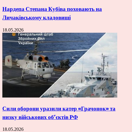
Нардепа Степана Кубіва поховають на
Личаківському кладовищі
18.05.2026
Сили оборони уразили катер «Грачонок» та
низку військових об’єктів РФ
18.05.2026