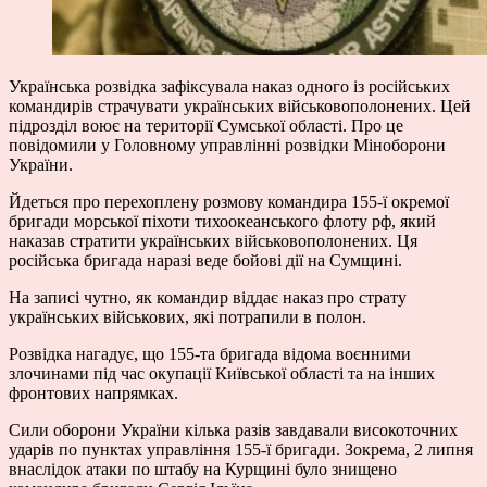
Українська розвідка зафіксувала наказ одного із російських
командирів страчувати українських військовополонених. Цей
підрозділ воює на території Сумської області. Про це
повідомили у Головному управлінні розвідки Міноборони
України.
Йдеться про перехоплену розмову командира 155-ї окремої
бригади морської піхоти тихоокеанського флоту рф, який
наказав стратити українських військовополонених. Ця
російська бригада наразі веде бойові дії на Сумщині.
На записі чутно, як командир віддає наказ про страту
українських військових, які потрапили в полон.
Розвідка нагадує, що 155-та бригада відома воєнними
злочинами під час окупації Київської області та на інших
фронтових напрямках.
Сили оборони України кілька разів завдавали високоточних
ударів по пунктах управління 155-ї бригади. Зокрема, 2 липня
внаслідок атаки по штабу на Курщині було знищено