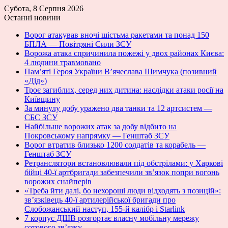
Субота, 8 Серпня 2026
Останні новини
Ворог атакував вночі шістьма ракетами та понад 150
БПЛА — Повітряні Сили ЗСУ
Ворожа атака спричинила пожежі у двох районах Києва:
4 людини травмовано
Пам’яті Героя України В’ячеслава Шимчука (позивний
«Дід»)
Троє загиблих, серед них дитина: наслідки атаки росії на
Київщину
За минулу добу уражено два танки та 12 артсистем —
СБС ЗСУ
Найбільше ворожих атак за добу відбито на
Покровському напрямку — Генштаб ЗСУ
Ворог втратив близько 1200 солдатів та корабель —
Генштаб ЗСУ
Ретранслятори встановлювали під обстрілами: у Харкові
бійці 40-ї артбригади забезпечили зв’язок попри вогонь
ворожих снайперів
«Треба йти далі, бо нехороші люди відходять з позицій»:
зв’язківець 40-ї артилерійської бригади про
Слобожанський наступ, 155-й калібр і Starlink
7 корпус ДШВ розгортає власну мобільну мережу
сотового зв’язку