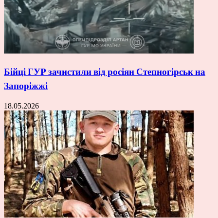
Бійці ГУР зачистили від росіян Степногірськ на
Запоріжжі
18.05.2026