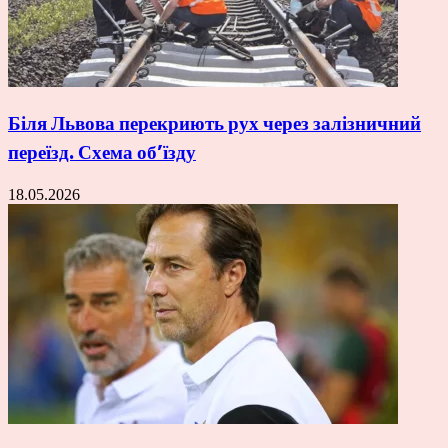
Біля Львова перекриють рух через залізничний
переїзд. Схема об’їзду
18.05.2026