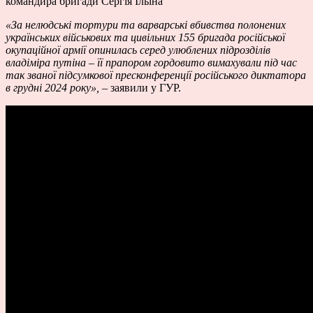
командира бригади Сергія Ільїна
«За нелюдські тортури та варварські вбивства полонених
українських військових та цивільних 155 бригада російської
окупаційної армії опинилась серед улюблених підрозділів
владіміра путіна
– її прапором гордовито вимахували під час
так званої підсумкової пресконференції російського диктатора
в грудні 2024 року»,
– заявили у ГУР.