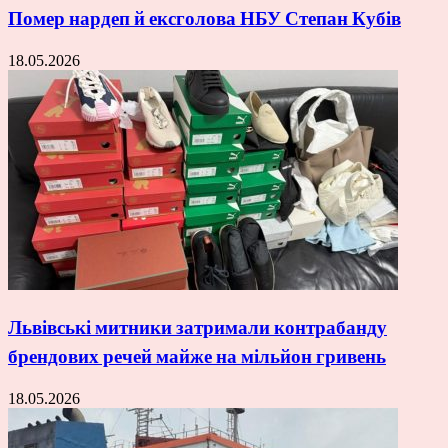
Помер нардеп й ексголова НБУ Степан Кубів
18.05.2026
Львівські митники затримали контрабанду
брендових речей майже на мільйон гривень
18.05.2026