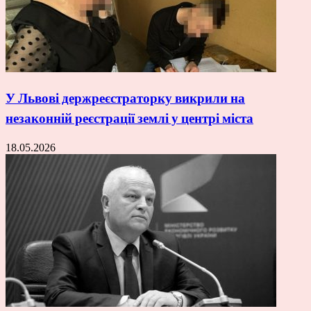
У Львові держреєстраторку викрили на
незаконній реєстрації землі у центрі міста
18.05.2026