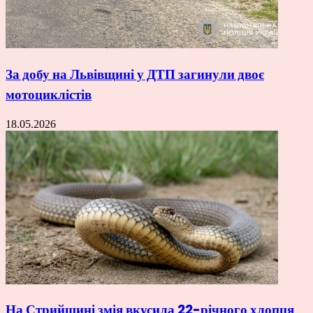
За добу на Львівщині у ДТП загинули двоє
мотоциклістів
18.05.2026
На Стрийщині змія вкусила 22-річного хлопця