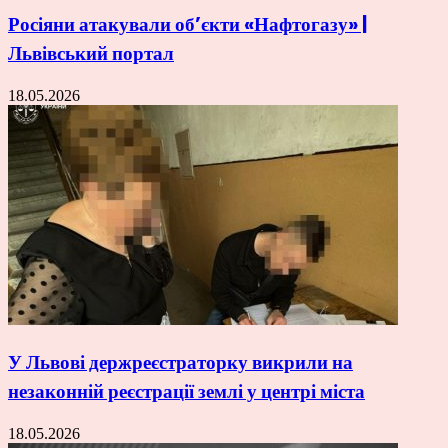
Росіяни атакували об’єкти «Нафтогазу» |
Львівський портал
18.05.2026
У Львові держреєстраторку викрили на
незаконній реєстрації землі у центрі міста
18.05.2026