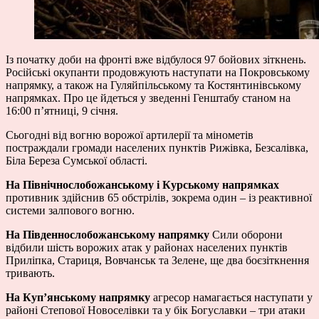
Із початку доби на фронті вже відбулося 97 бойових зіткнень.
Російські окупанти продовжують наступати на Покровському
напрямку, а також на Гуляйпільському та Костянтинівському
напрямках. Про це йдеться у зведенні Генштабу станом на
16:00 п’ятниці, 9 січня.
Сьогодні від вогню ворожої артилерії та мінометів
постраждали громади населених пунктів Рижівка, Безсалівка,
Біла Береза Сумської області.
На Північнослобожанському і Курському напрямках
противник здійснив 65 обстрілів, зокрема один – із реактивної
системи залпового вогню.
На Південнослобожанському напрямку
Сили оборони
відбили шість ворожих атак у районах населених пунктів
Приліпка, Стариця, Вовчанськ та Зелене, ще два боєзіткнення
тривають.
На Куп’янському напрямку
агресор намагається наступати у
районі Степової Новоселівки та у бік Богуславки – три атаки