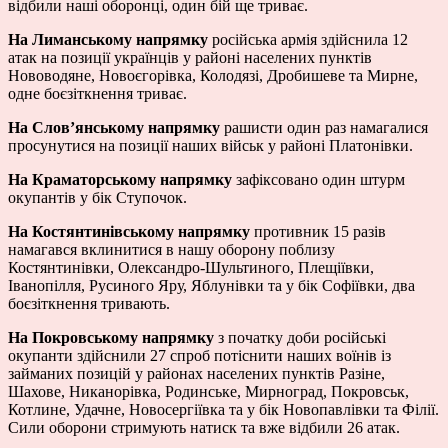
відбили наші оборонці, один бій ще триває.
На Лиманському напрямку
російська армія здійснила 12
атак на позиції українців у районі населених пунктів
Нововодяне, Новоєгорівка, Колодязі, Дробишеве та Мирне,
одне боєзіткнення триває.
На Слов’янському напрямку
рашисти один раз намагалися
просунутися на позиції наших військ у районі Платонівки.
На Краматорському напрямку
зафіксовано один штурм
окупантів у бік Ступочок.
На Костянтинівському напрямку
противник 15 разів
намагався вклинитися в нашу оборону поблизу
Костянтинівки, Олександро-Шультиного, Плещіївки,
Іванопілля, Русиного Яру, Яблунівки та у бік Софіївки, два
боєзіткнення тривають.
На Покровському напрямку
з початку доби російські
окупанти здійснили 27 спроб потіснити наших воїнів із
займаних позицій у районах населених пунктів Разіне,
Шахове, Никанорівка, Родинське, Мирноград, Покровськ,
Котлине, Удачне, Новосергіївка та у бік Новопавлівки та Філії.
Сили оборони стримують натиск та вже відбили 26 атак.