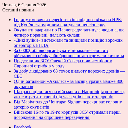
Четвер, 6 Серпня 2026
Останні новини
Годину вмовляли пересісти з інвалідного візка на НРК:
під Куп’янськом дивом врятували пенсіонерку
Окупанти вдарили по Павлограду: загинула людина, ще
четверо поранені, палають склади
«Дикі вуйки» вистежили та знищили позицію ворожих
операторів БПЛА
За 6000$ обіцяв організувати незаконне зняття з
військового обліку або бронювання: затримали киянина
Представник ЗСУ Олексій Середа став чемпіоном
Європи зі стрибків у воду
За добу ліквідовано 68 точок вильоту ворожих дронів —
СБС
Один батальйон «Ахіллеса» за місяць уразив майже 800
окупантів
Шахраї націлилися на військових: Нацполіція розповіла,
як не втратити гроші під час купівлі авто та дронів
Від Маріуполя до Чонгара: Signum перекриває головну
артерію окупантів
Військові 16-го та 19-го корпусів ЗСУ отримали перші
погодження на спрощене переведення
Facebook