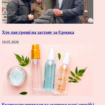
Хто дав гроші на заставу за Єрмака
18.05.2026
Екстракти центелли та зеленого чаю: спокій і