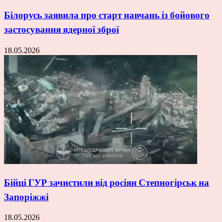
Білорусь заявила про старт навчань із бойового
застосування ядерної зброї
18.05.2026
Бійці ГУР зачистили від росіян Степногірськ на
Запоріжжі
18.05.2026