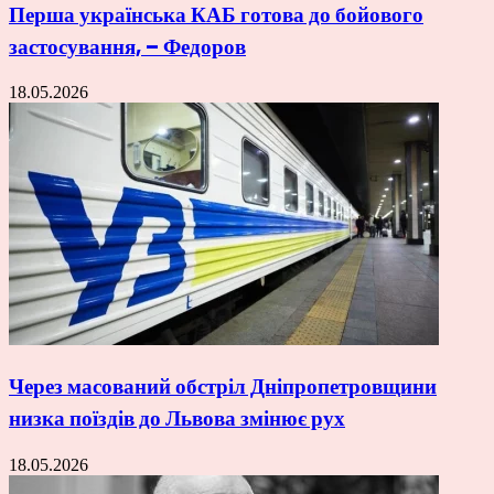
Перша українська КАБ готова до бойового
застосування, – Федоров
18.05.2026
Через масований обстріл Дніпропетровщини
низка поїздів до Львова змінює рух
18.05.2026