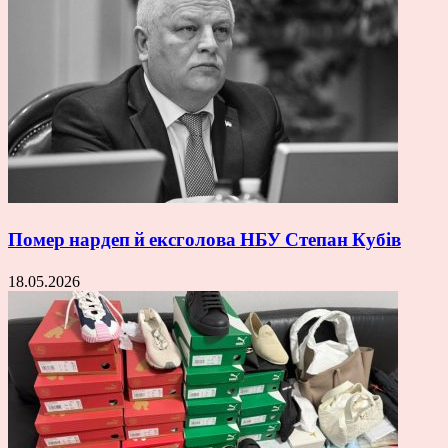
Помер нардеп й ексголова НБУ Степан Кубів
18.05.2026