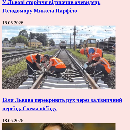
У Львові сторіччя відзначив очевидець
Голодомору Микола Парфіло
18.05.2026
Біля Львова перекриють рух через залізничний
переїзд. Схема об’їзду
18.05.2026