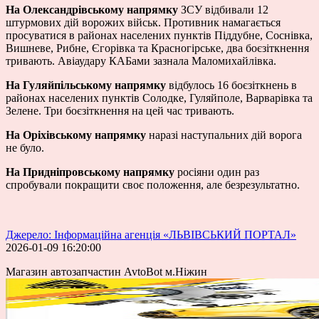
На Олександрівському напрямку
ЗСУ відбивали 12
штурмових дій ворожих військ. Противник намагається
просуватися в районах населених пунктів Піддубне, Соснівка,
Вишневе, Рибне, Єгорівка та Красногірське, два боєзіткнення
тривають. Авіаудару КАБами зазнала Маломихайлівка.
На Гуляйпільському напрямку
відбулось 16 боєзіткнень в
районах населених пунктів Солодке, Гуляйполе, Варварівка та
Зелене. Три боєзіткнення на цей час тривають.
На Оріхівському напрямку
наразі наступальних дій ворога
не було.
На Придніпровському напрямку
росіяни один раз
спробували покращити своє положення, але безрезультатно.
Джерело: Інформаційна агенція «ЛЬВІВСЬКИЙ ПОРТАЛ»
2026-01-09 16:20:00
Магазин автозапчастин AvtoBot м.Ніжин