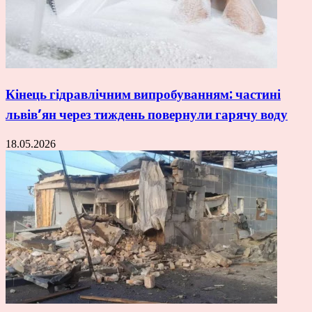
Кінець гідравлічним випробуванням: частині
львів’ян через тиждень повернули гарячу воду
18.05.2026