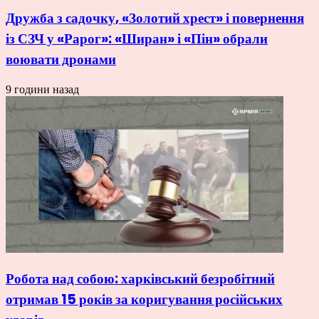
Дружба з садочку, «Золотий хрест» і повернення
із СЗЧ у «Рарог»: «Ширан» і «Пін» обрали
воювати дронами
9 години назад
Робота над собою: харківський безробітний
отримав 15 років за коригування російських