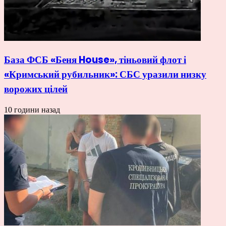
База ФСБ «Беня House», тіньовий флот і
«Кримський рубильник»: СБС уразили низку
ворожих цілей
10 години назад