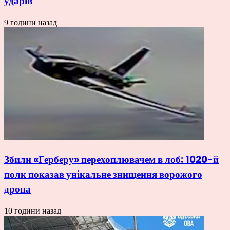
ударів
9 години назад
Збили «Герберу» перехоплювачем в лоб: 1020-й
полк показав унікальне знищення ворожого
дрона
10 години назад