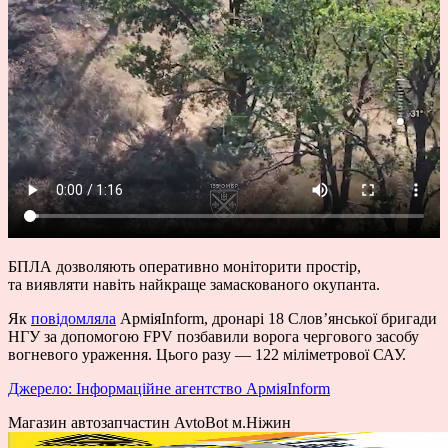
БПЛА дозволяють оперативно моніторити простір,
та виявляти навіть найкраще замаскованого окупанта.
Як
повідомляла
АрміяInform, дронарі 18 Словʼянської бригади
НГУ за допомогою FPV позбавили ворога чергового засобу
вогневого ураження. Цього разу — 122 міліметрової САУ.
Джерело: Інформаційне агентство АрміяInform
Магазин автозапчастин AvtoBot м.Ніжин