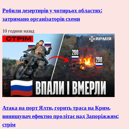
Робили дезертирів у чотирьох областях:
затримано організаторів схеми
10 години назад
Атака на порт Ялти, горить траса на Крим,
винищувач ефектно пролітає над Запоріжжям:
стрім