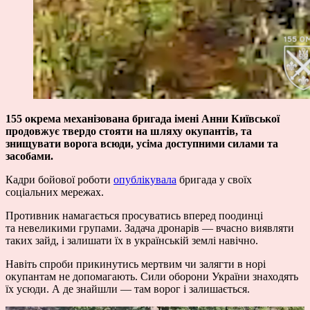
155 окрема механізована бригада імені Анни Київської
продовжує твердо стояти на шляху окупантів, та
знищувати ворога всюди, усіма доступними силами та
засобами.
Кадри бойової роботи
опублікувала
бригада у своїх
соціальних мережах.
Противник намагається просуватись вперед поодинці
та невеликими групами. Задача дронарів — вчасно виявляти
таких зайд, і залишати їх в українській землі навічно.
Навіть спроби прикинутись мертвим чи залягти в норі
окупантам не допомагають. Сили оборони України знаходять
їх усюди. А де знайшли — там ворог і залишається.