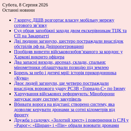
Субота, 8 Серпня 2026
Останні новини
7 корпус ДШВ розгортає власну мобільну мережу
сотового зв’язку
Суд обрав запобіжні заходи двом екскерівникам ТЦК та
СП на Закарпатті
Дві людини загинуло, шестеро постраждали внаслідок
обстрілів рф на Дніпропетровщині
Пообіцяв вивезти військовозобов’язаного за кордон: у
Харкові викрито офіцера
Два запасні виходи, арсенал, склади, спальня:
мінометники облаштували позицію під землею
Борець за небо і дитячі мрії: історія прикордонника
«Кума»
Двоє людей загинули, ще четверо постраждали
внаслідок ворожого удару РСЗВ «Торнадо-С» по Ізюму
Харчування військових реформують: Міноборони
запускає нову систему закупівель
Вбивати ворога на відстані: створено систему, яка
дозволяє керувати дронами за сотні кілометрів від
фронту
Дружба з садочку, «Золотий хрест» і повернення із СЗЧ у
«Рарог»: «Ширан» і «Пін» обрали воювати дронами