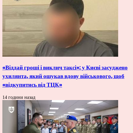
«Віддай гроші і виклич таксі»: у Києві засуджено
ухилянта, який ошукав вдову військового, щоб
«відкупитись від ТЦК»
14 години назад