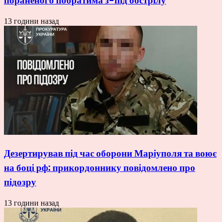
пораненого побратима з-під обстрілу
13 години назад
Дезертирував під час оборони Маріуполя та воює
на боці рф: прикордоннику повідомлено про
підозру
13 години назад