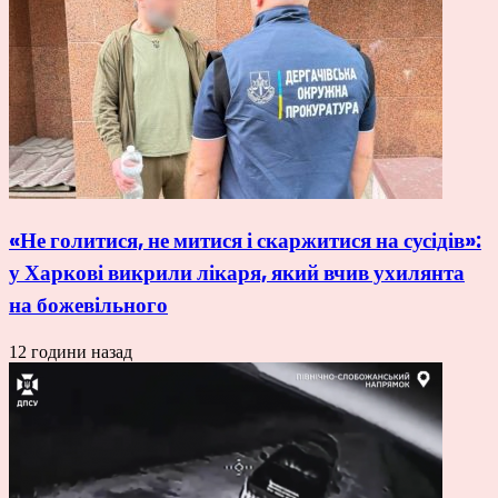
«Не голитися, не митися і скаржитися на сусідів»:
у Харкові викрили лікаря, який вчив ухилянта
на божевільного
12 години назад