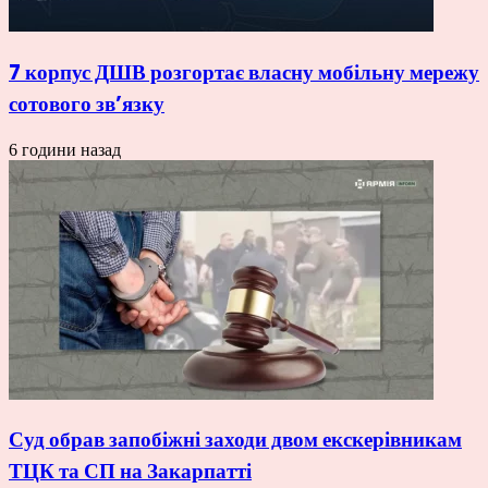
7 корпус ДШВ розгортає власну мобільну мережу
сотового зв’язку
6 години назад
Суд обрав запобіжні заходи двом екскерівникам
ТЦК та СП на Закарпатті