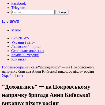
Facebook
Telegram
Пошук
LvivNEWS
Меню
LvivNEWS
України і світу
Львівський портал
Суспільне мовлення
Компанії України
Контакти
Головна
/
Україна і світ
/
“Доходились” — на Покровському
напрямку бригада Анни Київської викошує піхоту росіян
Україна і світ
“Доходились” — на Покровському
напрямку бригада Анни Київської
викошує піхоту росіян