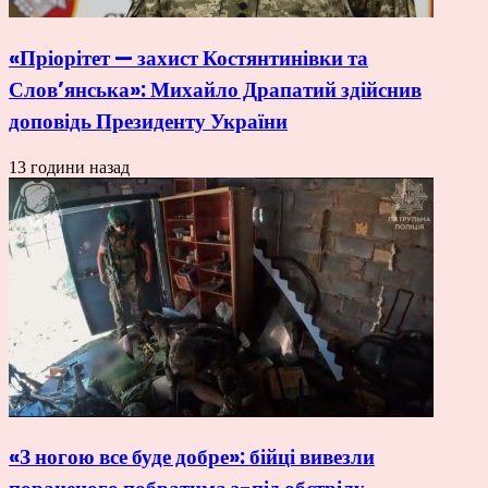
«Пріорітет — захист Костянтинівки та
Слов’янська»: Михайло Драпатий здійснив
доповідь Президенту України
13 години назад
«З ногою все буде добре»: бійці вивезли