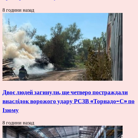
8 години назад
Двоє людей загинули, ще четверо постраждали
внаслідок ворожого удару РСЗВ «Торнадо-С» по
Ізюму
8 години назад