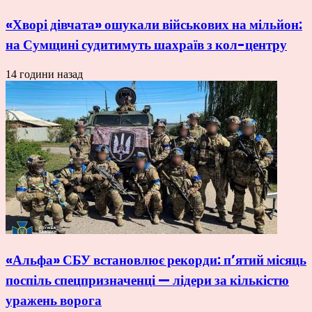
«Хворі дівчата» ошукали військових на мільйон:
на Сумщині судитимуть шахраїв з кол-центру
14 години назад
«Альфа» СБУ встановлює рекорди: п’ятий місяць
поспіль спецпризначенці — лідери за кількістю
уражень ворога