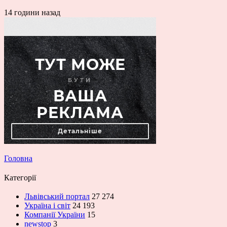
14 години назад
Головна
Категорії
Львівський портал
27 274
Україна і світ
24 193
Компанії України
15
newstop
3