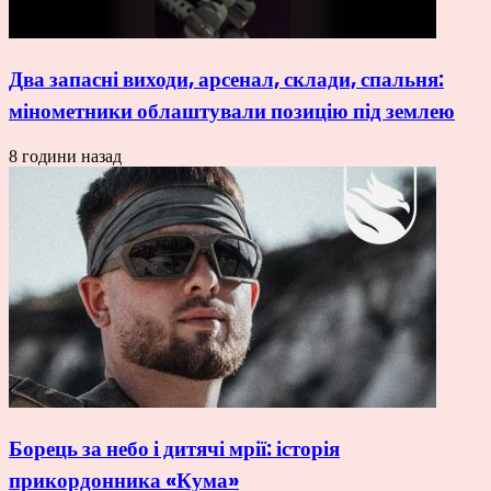
Два запасні виходи, арсенал, склади, спальня:
мінометники облаштували позицію під землею
8 години назад
Борець за небо і дитячі мрії: історія
прикордонника «Кума»