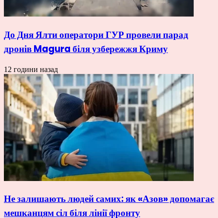
До Дня Ялти оператори ГУР провели парад
дронів Magura біля узбережжя Криму
12 години назад
Не залишають людей самих: як «Азов» допомагає
мешканцям сіл біля лінії фронту