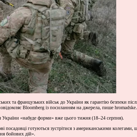
ких та французьких військ до України як гарантію безпеки післ
е повідомляє Bloomberg із посиланням на джерела, пише hromadske.
ля України «набуде форми» вже цього тижня (18–24 серпня).
ві посадовці готуються зустрітися з американськими колегами, щ
ня бойових дій».