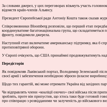
За словами джерел, у цих переговорах візьмуть участь голов
відомств країн-членів Альянсу.
Президент Європейської ради Антоніу Кошта також сказав жур
Співрозмовники Bloomberg розповіли, що перший етап передбач
координуватиме багатонаціональна група, що складатиметься пер
фронту, повідомили джерела.
Наступний етап включатиме американську підтримку, яка б сп
протиповітряної оборони.
У Європі очікують, що США принаймні продовжуватимуть надава
Передісторія
Як повідомляв Львівський портал, Володимир Зеленський після
своєї армії і забезпечення необхідною зброєю (власне виробниц
Щодо тих гарантій, які може отримати Україна від західних па
Чи відправлять члени «коаліції охочих» свої війська після при
зроблять, проте він припустив, що хтось таки буде готовий гово
про співпрацю з розвідданими чи залученість до військового в