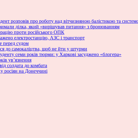
зидент розповів про роботу над вітчизняною балістикою та сист
римали ділка, який «вирішував питання» з бронюванням
ерацію проти російського ОПК
ражено електростанцію, АЗС і транспорт
е перед судом
ся до самокаліцтва, щоб не йти у штурми
туденту семи років тюрми: у Харкові засуджено «блогера»
ків ув’язнення
від солдата до комбата
у росіян на Донеччині