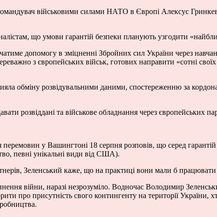
нокомандувач військовими силами НАТО в Європі Алексус Гринке
налістам, що умови гарантій безпеки планують узгодити «найбл
атиме допомогу в зміцненні Збройних сил України через навчанн
еважно з європейських військ, готових направити «сотні своїх со
рияла обміну розвідувальними даними, спостереженню за кордон
ти розвіддані та військове обладнання через європейських пар
 перемовин у Вашингтоні 18 серпня розповів, що серед гарантій
тво, певні унікальні види від США).
ртнерів, Зеленський каже, що на практиці вони мали б працювати
пинення війни, наразі незрозуміло. Водночас Володимир Зеленськи
рити про присутність свого контингенту на території України, хт
иробництва.