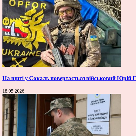
На щиті у Сокаль повертається військовий Юрій
18.05.2026