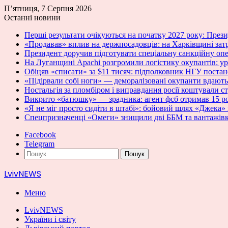
П’ятниця, 7 Серпня 2026
Останні новини
Перші результати очікуються на початку 2027 року: Пре
«Продавав» вплив на держпосадовців: на Харківщині зат
Президент доручив підготувати спеціальну санкційну оп
На Луганщині Apachi розгромили логістику окупантів: у
Обіцяв «списати» за $11 тисяч: підполковник НГУ постан
«Підірвали собі ноги» — деморалізовані окупанти вдають
Ностальгія за пломбіром і виправдання росії коштували с
Викрито «батюшку» — зрадника: агент фсб отримав 15 ро
«Я не міг просто сидіти в штабі»: бойовий шлях «Джека» 
Спецпризначенці «Омеги» знищили дві ББМ та вантажівк
Facebook
Telegram
Пошук
LvivNEWS
Меню
LvivNEWS
України і світу