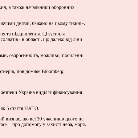
вич, а також начальники оборонних
ижчими днями, бажано на цьому тижні».
я та підкріплення. Ці зусилля
лдатів» в області, що далеко від лінії
ами, озброєнню та, можливо, посиленні
тнерів, повідомляє Bloomberg.
 безпеки Україна виділяє фінансування
 як 5 стаття НАТО.
й визнає, що всі 30 учасників цього не
ось – про допомогу у захисті неба, моря,