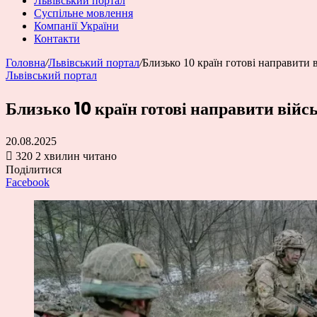
Львівський портал
Суспільне мовлення
Компанії України
Контакти
Головна
/
Львівський портал
/
Близько 10 країн готові направити 
Львівський портал
Близько 10 країн готові направити вій
20.08.2025
320
2 хвилин читано
Поділитися
Facebook