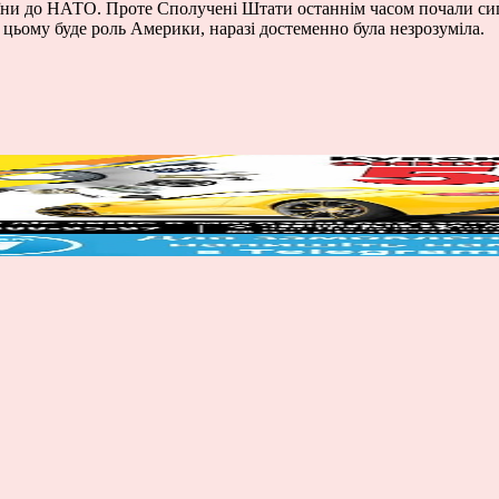
аїни до НАТО. Проте Сполучені Штати останнім часом почали си
 цьому буде роль Америки, наразі достеменно була незрозуміла.