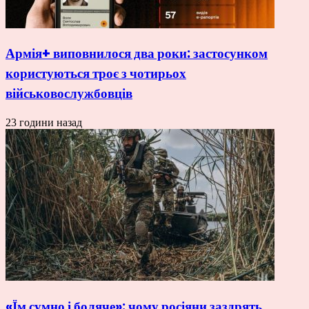
Армія+ виповнилося два роки: застосунком
користуються троє з чотирьох
військовослужбовців
23 години назад
«Їм сумно і боляче»: чому росіяни заздрять