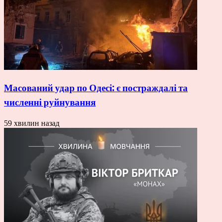
Масований удар по Одесі: є постраждалі та
численні руйнування
59 хвилин назад