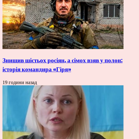
Знищив шістьох росіян, а сімох взяв у полон:
історія командира «Гіря»
19 години назад