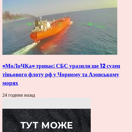
«МоЛоЧКа» триває: СБС уразили ще 12 суден
тіньового флоту рф у Чорному та Азовському
морях
24 години назад