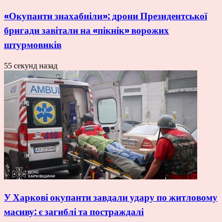
«Окупанти знахабніли»: дрони Президентської
бригади завітали на «пікнік» ворожих
штурмовиків
55 секунд назад
У Харкові окупанти завдали удару по житловому
масиву: є загиблі та постраждалі