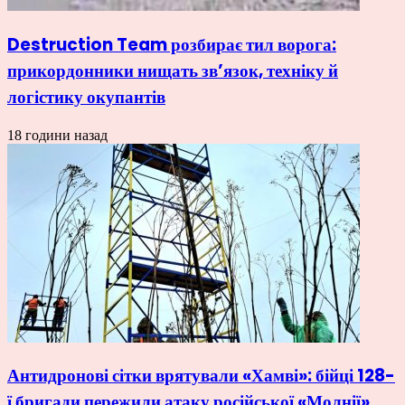
Destruction Team розбирає тил ворога:
прикордонники нищать зв’язок, техніку й
логістику окупантів
18 години назад
Антидронові сітки врятували «Хамві»: бійці 128-
ї бригади пережили атаку російської «Молнії»