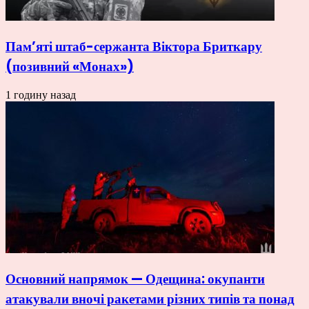
Пам’яті штаб-сержанта Віктора Бриткару
(позивний «Монах»)
1 годину назад
Основний напрямок — Одещина: окупанти
атакували вночі ракетами різних типів та понад