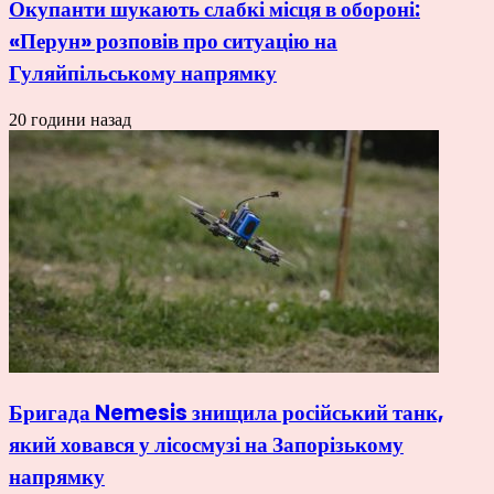
Окупанти шукають слабкі місця в обороні:
«Перун» розповів про ситуацію на
Гуляйпільському напрямку
20 години назад
Бригада Nemesis знищила російський танк,
який ховався у лісосмузі на Запорізькому
напрямку