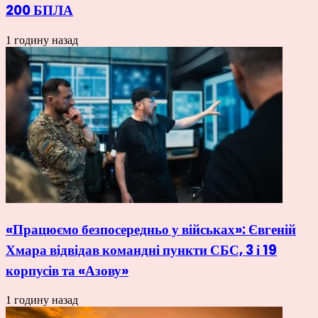
200 БПЛА
1 годину назад
«Працюємо безпосередньо у військах»: Євгеній
Хмара відвідав командні пункти СБС, 3 і 19
корпусів та «Азову»
1 годину назад