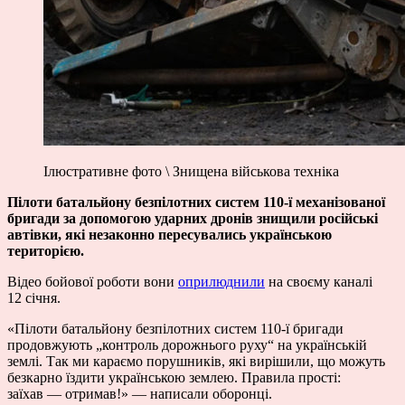
Ілюстративне фото \ Знищена військова техніка
Пілоти батальйону безпілотних систем 110-ї механізованої
бригади за допомогою ударних дронів знищили російські
автівки, які незаконно пересувались українською
територією.
Відео бойової роботи вони
оприлюднили
на своєму каналі
12 січня.
«Пілоти батальйону безпілотних систем 110-ї бригади
продовжують „контроль дорожнього руху“ на українській
землі. Так ми караємо порушників, які вирішили, що можуть
безкарно їздити українською землею. Правила прості:
заїхав — отримав!» — написали оборонці.