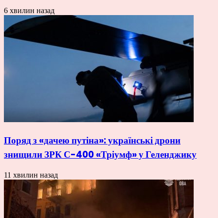
6 хвилин назад
Поряд з «дачею путіна»: українські дрони
знищили ЗРК С-400 «Тріумф» у Геленджику
11 хвилин назад