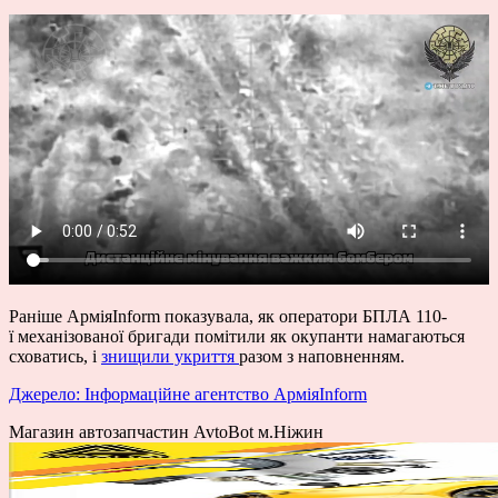
Раніше АрміяInform показувала, як оператори БПЛА 110-
ї механізованої бригади помітили як окупанти намагаються
сховатись, і
знищили укриття
разом з наповненням.
Джерело: Інформаційне агентство АрміяInform
Магазин автозапчастин AvtoBot м.Ніжин