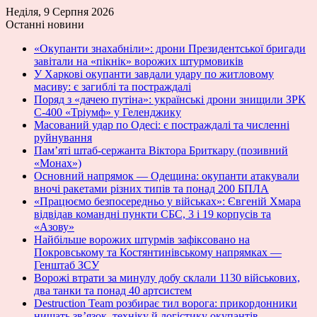
Неділя, 9 Серпня 2026
Останні новини
«Окупанти знахабніли»: дрони Президентської бригади
завітали на «пікнік» ворожих штурмовиків
У Харкові окупанти завдали удару по житловому
масиву: є загиблі та постраждалі
Поряд з «дачею путіна»: українські дрони знищили ЗРК
С-400 «Тріумф» у Геленджику
Масований удар по Одесі: є постраждалі та численні
руйнування
Пам’яті штаб-сержанта Віктора Бриткару (позивний
«Монах»)
Основний напрямок — Одещина: окупанти атакували
вночі ракетами різних типів та понад 200 БПЛА
«Працюємо безпосередньо у військах»: Євгеній Хмара
відвідав командні пункти СБС, 3 і 19 корпусів та
«Азову»
Найбільше ворожих штурмів зафіксовано на
Покровському та Костянтинівському напрямках —
Генштаб ЗСУ
Ворожі втрати за минулу добу склали 1130 військових,
два танки та понад 40 артсистем
Destruction Team розбирає тил ворога: прикордонники
нищать зв’язок, техніку й логістику окупантів