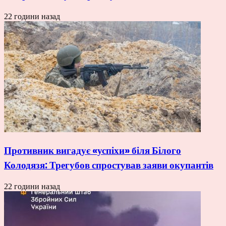
22 години назад
Противник вигадує «успіхи» біля Білого
Колодязя: Трегубов спростував заяви окупантів
22 години назад