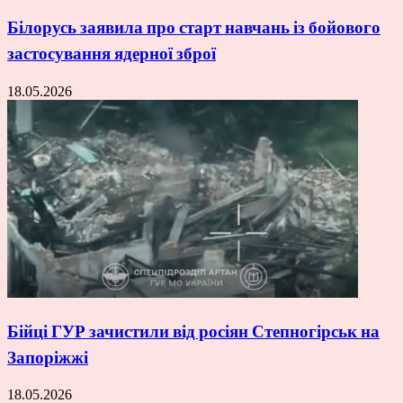
Білорусь заявила про старт навчань із бойового
застосування ядерної зброї
18.05.2026
Бійці ГУР зачистили від росіян Степногірськ на
Запоріжжі
18.05.2026