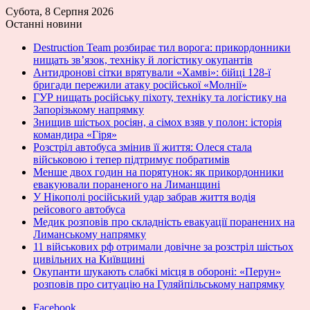
Субота, 8 Серпня 2026
Останні новини
Destruction Team розбирає тил ворога: прикордонники
нищать зв’язок, техніку й логістику окупантів
Антидронові сітки врятували «Хамві»: бійці 128-ї
бригади пережили атаку російської «Молнії»
ГУР нищать російську піхоту, техніку та логістику на
Запорізькому напрямку
Знищив шістьох росіян, а сімох взяв у полон: історія
командира «Гіря»
Розстріл автобуса змінив її життя: Олеся стала
військовою і тепер підтримує побратимів
Менше двох годин на порятунок: як прикордонники
евакуювали пораненого на Лиманщині
У Нікополі російський удар забрав життя водія
рейсового автобуса
Медик розповів про складність евакуації поранених на
Лиманському напрямку
11 військових рф отримали довічне за розстріл шістьох
цивільних на Київщині
Окупанти шукають слабкі місця в обороні: «Перун»
розповів про ситуацію на Гуляйпільському напрямку
Facebook