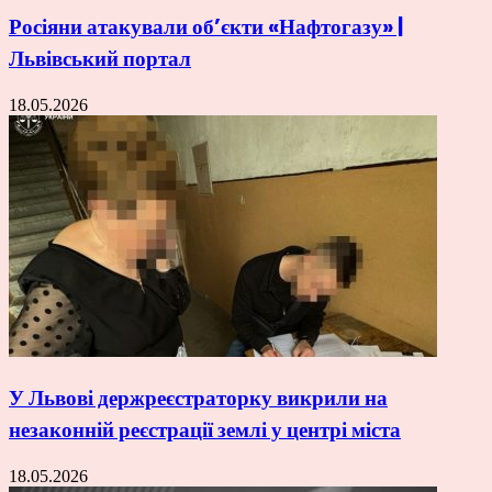
Росіяни атакували об’єкти «Нафтогазу» |
Львівський портал
18.05.2026
У Львові держреєстраторку викрили на
незаконній реєстрації землі у центрі міста
18.05.2026