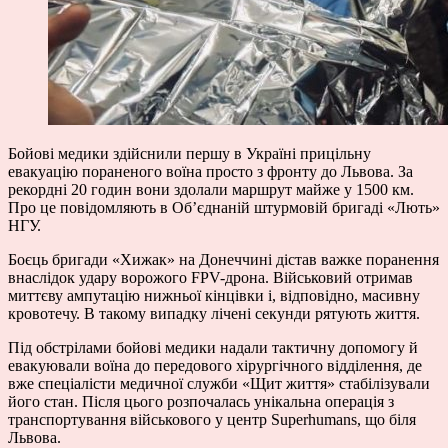
Бойові медики здійснили першу в Україні прицільну
евакуацію пораненого воїна просто з фронту до Львова. За
рекордні 20 годин вони здолали маршрут майже у 1500 км.
Про це повідомляють в Об’єднаній штурмовій бригаді «Лють»
НГУ.
Боєць бригади «Хижак» на Донеччині дістав важке поранення
внаслідок удару ворожого FPV-дрона. Військовий отримав
миттєву ампутацію нижньої кінцівки і, відповідно, масивну
кровотечу. В такому випадку лічені секунди рятують життя.
Під обстрілами бойові медики надали тактичну допомогу й
евакуювали воїна до передового хірургічного відділення, де
вже спеціалісти медичної служби «Щит життя» стабілізували
його стан. Після цього розпочалась унікальна операція з
транспортування військового у центр Superhumans, що біля
Львова.