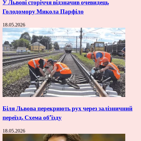
У Львові сторіччя відзначив очевидець
Голодомору Микола Парфіло
18.05.2026
Біля Львова перекриють рух через залізничний
переїзд. Схема об’їзду
18.05.2026