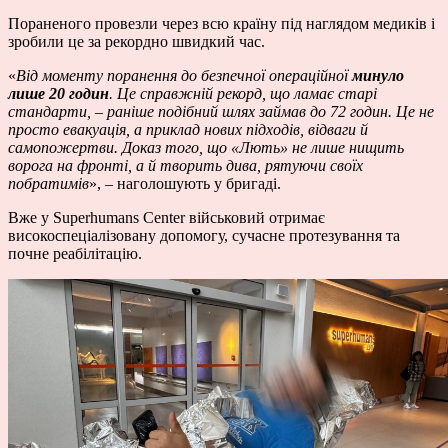
Пораненого провезли через всю країну під наглядом медиків і
зробили це за рекордно швидкий час.
«
Від моменту поранення до безпечної операційної
минуло
лише 20 годин
. Це справжній рекорд, що ламає старі
стандарти, – раніше подібний шлях займав до 72 годин. Це не
просто евакуація, а приклад нових підходів, відваги й
самопожертви. Доказ того, що «Лють» не лише нищить
ворога на фронті, а й творить дива, рятуючи своїх
побратимів
», – наголошують у бригаді.
Вже у Superhumans Center військовий отримає
високоспеціалізовану допомогу, сучасне протезування та
почне реабілітацію.