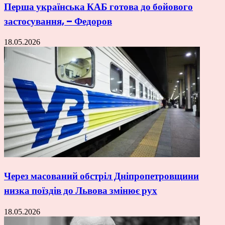
Перша українська КАБ готова до бойового
застосування, – Федоров
18.05.2026
Через масований обстріл Дніпропетровщини
низка поїздів до Львова змінює рух
18.05.2026