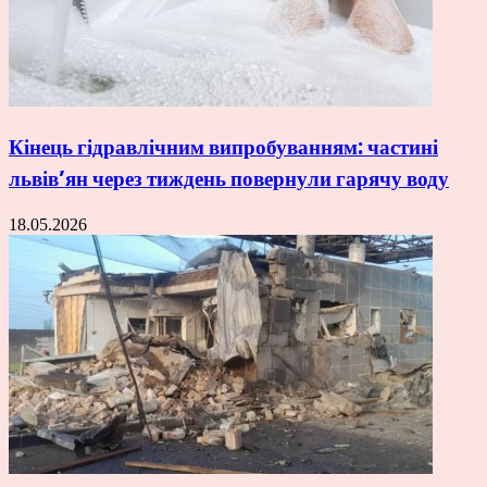
Кінець гідравлічним випробуванням: частині
львів’ян через тиждень повернули гарячу воду
18.05.2026