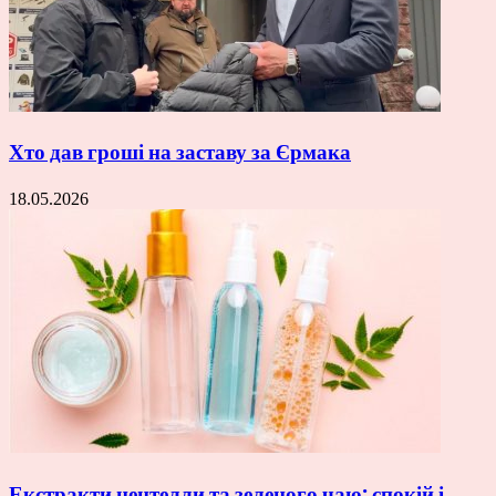
Хто дав гроші на заставу за Єрмака
18.05.2026
Екстракти центелли та зеленого чаю: спокій і