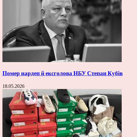
Помер нардеп й ексголова НБУ Степан Кубів
18.05.2026