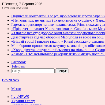
П’ятниця, 7 Серпня 2026
Останні новини
Підписали контракти із зс рф, щоб воювати проти України
«Не голитися, не митися і скаржитися на сусідів»: у Харк
Гармата, транспорт та вже нежива сила: Prime показав 
«Пріорітет — захист Костянтинівки та Слов’янська»: Ми
«З ногою все буде добре»: бійці вивезли пораненого побра
Дезертирував під час оборони Маріуполя та воює на боці
«Віддай гроші і виклич таксі»: у Києві засуджено ухилян
Міноборони продовжило вступну кампанію до військових
«Хворі дівчата» ошукали військових на мільйон: на Сумщ
«Альфа» СБУ встановлює рекорди: п’ятий місяць поспіль 
Facebook
Telegram
Пошук
LvivNEWS
Меню
LvivNEWS
України і світу