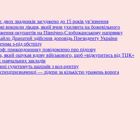
: двох зрадників засуджено до 15 років ув’язнення
ові викрили лікаря, який вчив ухилянта на божевільного
ураження окупантів на Північно-Слобожанському напрямку
хайло Драпатий здійснив доповідь Президенту України
тима з-під обстрілу
 рф: прикордоннику повідомлено про підозру
та, який ошукав вдову військового, щоб «відкупитись від ТЦК»
 навчальних закладів
ині судитимуть шахраїв з кол-центру
спецпризначенці — лідери за кількістю уражень ворога