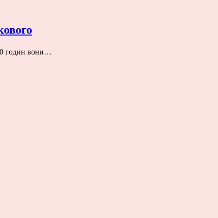
кового
 20 годин вони…