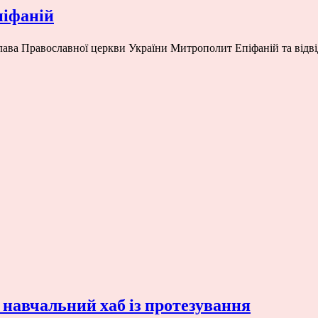
піфаній
глава Православної церкви України Митрополит Епіфаній та відві
 навчальний хаб із протезування