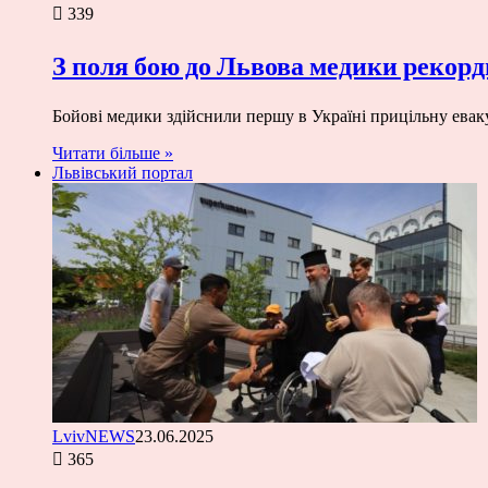
339
З поля бою до Львова медики рекор
Бойові медики здійснили першу в Україні прицільну евак
Читати більше »
Львівський портал
LvivNEWS
23.06.2025
365