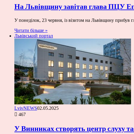
На Львівщину завітав глава ПЦУ Е
У понеділок, 23 червня, із візитом на Львівщину прибув 
Читати більше »
Львівський портал
LvivNEWS
02.05.2025
467
У Винниках створять центр слуху та