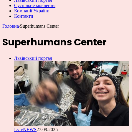
Львівський портал
Суспільне мовлення
Компанії України
Контакти
Головна
/
Superhumans Center
Superhumans Center
Львівський портал
LvivNEWS
27.09.2025