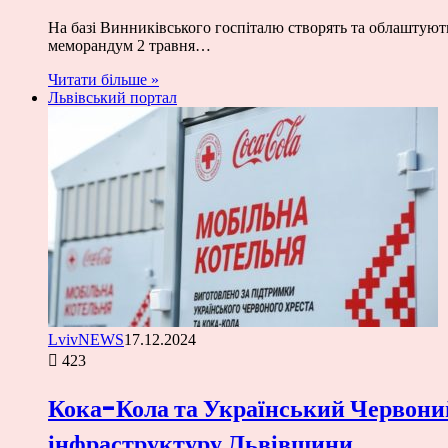
На базі Винниківського госпіталю створять та облаштують
меморандум 2 травня…
Читати більше »
Львівський портал
LvivNEWS
17.12.2024
423
Кока-Кола та Український Червоний
інфраструктуру Львівщини