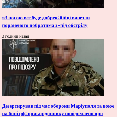
«З ногою все буде добре»: бійці вивезли
пораненого побратима з-під обстрілу
3 години назад
Дезертирував під час оборони Маріуполя та воює
на боці рф: прикордоннику повідомлено про