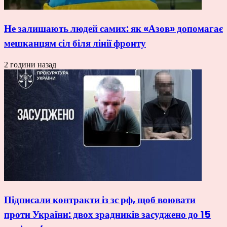
Не залишають людей самих: як «Азов» допомагає
мешканцям сіл біля лінії фронту
2 години назад
Підписали контракти із зс рф, щоб воювати
проти України: двох зрадників засуджено до 15