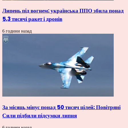
Липень під вогнем: українська ППО збила понад
5,3 тисячі ракет і дронів
6 години назад
За місяць мінус понад 50 тисяч цілей: Повітряні
Сили підбили підсумки липня
6 години назад