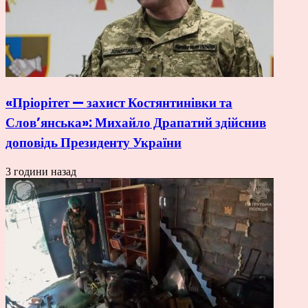
«Пріорітет — захист Костянтинівки та
Слов’янська»: Михайло Драпатий здійснив
доповідь Президенту України
3 години назад