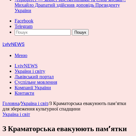
Михайло Драпатий здійснив доповідь Президенту
України
Facebook
Telegram
Пошук
LvivNEWS
Меню
LvivNEWS
України і світу
Львівський портал
Суспільне мовлення
Компанії України
Контакти
Головна
/
Україна і світ
/
З Краматорська евакуюють пам’ятки
для збереження культурної спадщини
Україна і світ
З Краматорська евакуюють пам’ятки