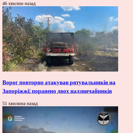
46 хвилин назад
Ворог повторно атакував рятувальників на
Запоріжжі: поранено двох надзвичайників
51 хвилина назад