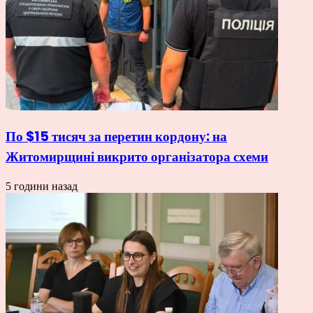
По $15 тисяч за перетин кордону: на
Житомирщині викрито організатора схеми
5 години назад