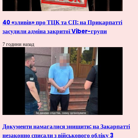
40 «зливів» про ТЦК та СП: на Прикарпатті
засудили адміна закритої Viber-групи
7 години назад
Документи намагалися знищити: на Закарпатті
незаконно списали з військового обліку 3