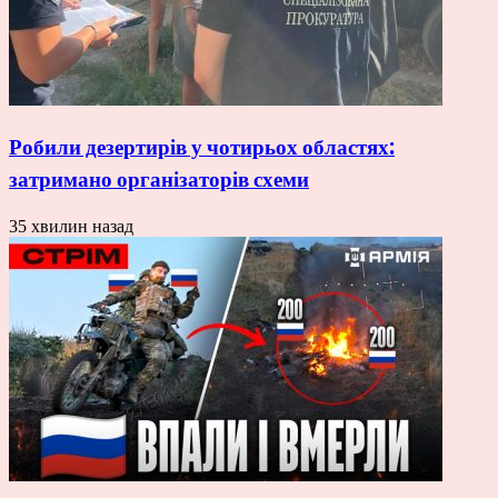
Робили дезертирів у чотирьох областях:
затримано організаторів схеми
35 хвилин назад