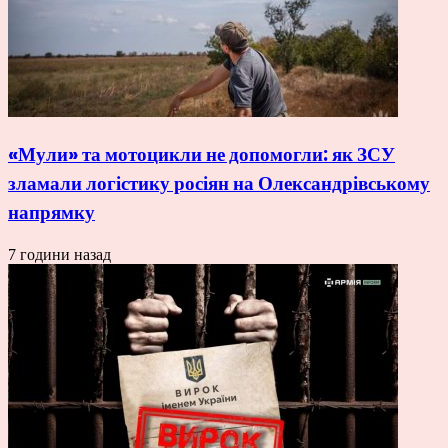
«Мули» та мотоцикли не допомогли: як ЗСУ
зламали логістику росіян на Олександрівському
напрямку
7 години назад