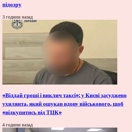
підозру
3 години назад
«Віддай гроші і виклич таксі»: у Києві засуджено
ухилянта, який ошукав вдову військового, щоб
«відкупитись від ТЦК»
4 години назад