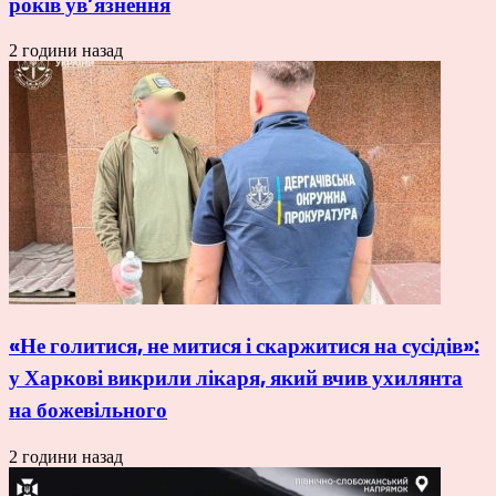
років ув’язнення
2 години назад
«Не голитися, не митися і скаржитися на сусідів»:
у Харкові викрили лікаря, який вчив ухилянта
на божевільного
2 години назад