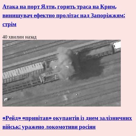
Атака на порт Ялти, горить траса на Крим,
винищувач ефектно пролітає над Запоріжжям:
стрім
40 хвилин назад
«Рейд» «привітав» окупантів із днем залізничних
військ: уражено локомотиви росіян