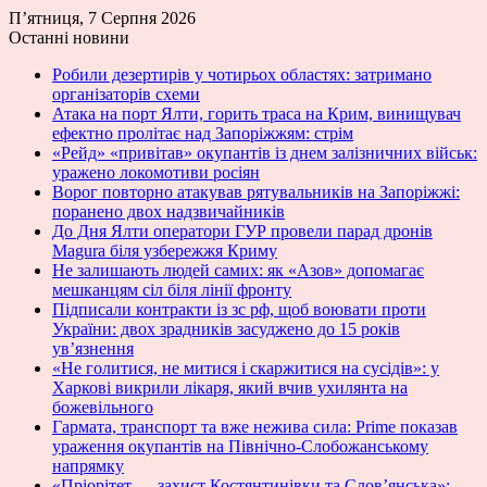
П’ятниця, 7 Серпня 2026
Останні новини
Робили дезертирів у чотирьох областях: затримано
організаторів схеми
Атака на порт Ялти, горить траса на Крим, винищувач
ефектно пролітає над Запоріжжям: стрім
«Рейд» «привітав» окупантів із днем залізничних військ:
уражено локомотиви росіян
Ворог повторно атакував рятувальників на Запоріжжі:
поранено двох надзвичайників
До Дня Ялти оператори ГУР провели парад дронів
Magura біля узбережжя Криму
Не залишають людей самих: як «Азов» допомагає
мешканцям сіл біля лінії фронту
Підписали контракти із зс рф, щоб воювати проти
України: двох зрадників засуджено до 15 років
ув’язнення
«Не голитися, не митися і скаржитися на сусідів»: у
Харкові викрили лікаря, який вчив ухилянта на
божевільного
Гармата, транспорт та вже нежива сила: Prime показав
ураження окупантів на Північно-Слобожанському
напрямку
«Пріорітет — захист Костянтинівки та Слов’янська»: