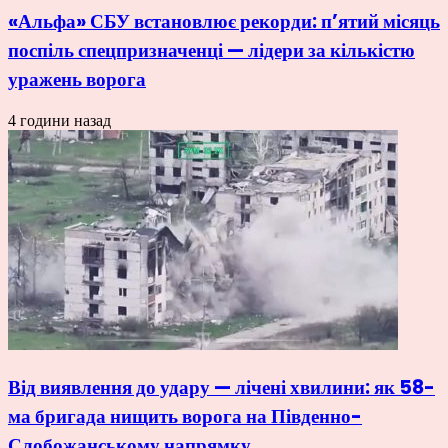
«Альфа» СБУ встановлює рекорди: п’ятий місяць
поспіль спецпризначенці — лідери за кількістю
уражень ворога
4 години назад
Від виявлення до удару — лічені хвилини: як 58-
ма бригада нищить ворога на Південно-
Слобожанському напрямку