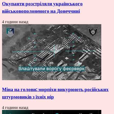
Окупанти розстріляли українського
військовополоненого на Донеччині
4 години назад
Міна на голови: морпіхи викурюють російських
штурмовиків з їхніх нір
4 години назад