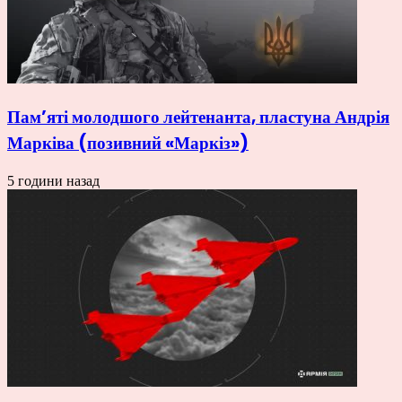
Пам’яті молодшого лейтенанта, пластуна Андрія
Марківа (позивний «Маркіз»)
5 години назад