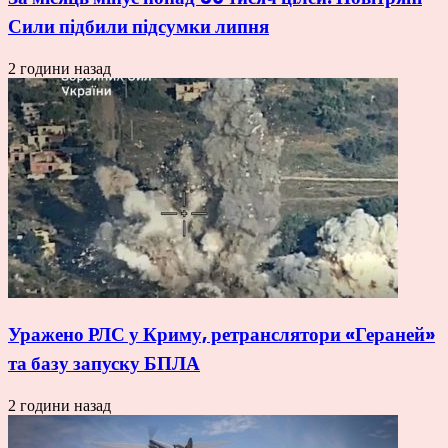
Сили підбили підсумки липня
2 години назад
Уражено РЛС у Криму, ретранслятори «Гераней»
та базу запуску БПЛА
2 години назад