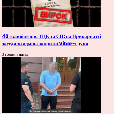
40 «зливів» про ТЦК та СП: на Прикарпатті
засудили адміна закритої Viber-групи
3 години назад