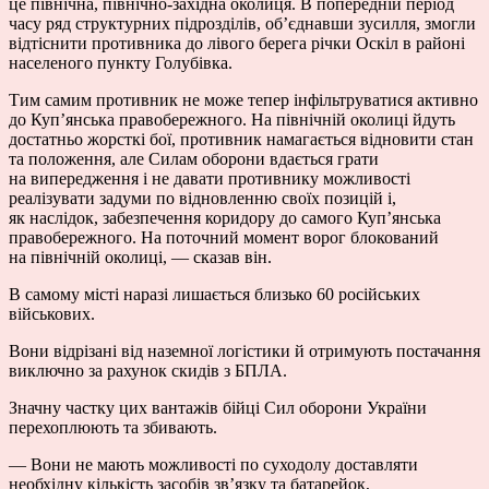
це північна, північно-західна околиця. В попередній період
часу ряд структурних підрозділів, об’єднавши зусилля, змогли
відтіснити противника до лівого берега річки Оскіл в районі
населеного пункту Голубівка.
Тим самим противник не може тепер інфільтруватися активно
до Куп’янська правобережного. На північній околиці йдуть
достатньо жорсткі бої, противник намагається відновити стан
та положення, але Силам оборони вдається грати
на випередження і не давати противнику можливості
реалізувати задуми по відновленню своїх позицій і,
як наслідок, забезпечення коридору до самого Куп’янська
правобережного. На поточний момент ворог блокований
на північній околиці, — сказав він.
В самому місті наразі лишається близько 60 російських
військових.
Вони відрізані від наземної логістики й отримують постачання
виключно за рахунок скидів з БПЛА.
Значну частку цих вантажів бійці Сил оборони України
перехоплюють та збивають.
— Вони не мають можливості по суходолу доставляти
необхідну кількість засобів зв’язку та батарейок,