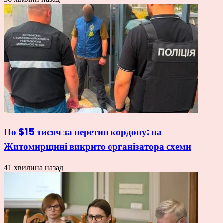
По $15 тисяч за перетин кордону: на
Житомирщині викрито організатора схеми
41 хвилина назад