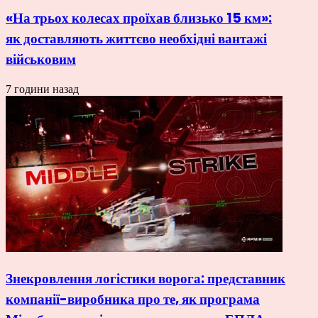
«На трьох колесах проїхав близько 15 км»:
як доставляють життєво необхідні вантажі
військовим
7 години назад
Знекровлення логістики ворога: представник
компанії-виробника про те, як програма