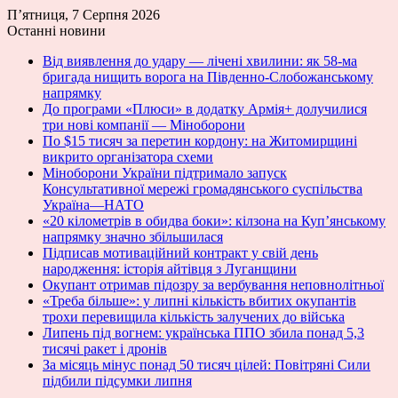
П’ятниця, 7 Серпня 2026
Останні новини
Від виявлення до удару — лічені хвилини: як 58-ма
бригада нищить ворога на Південно-Слобожанському
напрямку
До програми «Плюси» в додатку Армія+ долучилися
три нові компанії — Міноборони
По $15 тисяч за перетин кордону: на Житомирщині
викрито організатора схеми
Міноборони України підтримало запуск
Консультативної мережі громадянського суспільства
Україна—НАТО
«20 кілометрів в обидва боки»: кілзона на Куп’янському
напрямку значно збільшилася
Підписав мотиваційний контракт у свій день
народження: історія айтівця з Луганщини
Окупант отримав підозру за вербування неповнолітньої
«Треба більше»: у липні кількість вбитих окупантів
трохи перевищила кількість залучених до війська
Липень під вогнем: українська ППО збила понад 5,3
тисячі ракет і дронів
За місяць мінус понад 50 тисяч цілей: Повітряні Сили
підбили підсумки липня