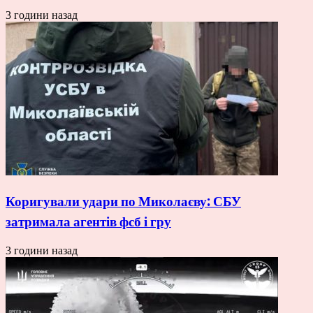
3 години назад
Коригували удари по Миколаєву: СБУ
затримала агентів фсб і гру
3 години назад