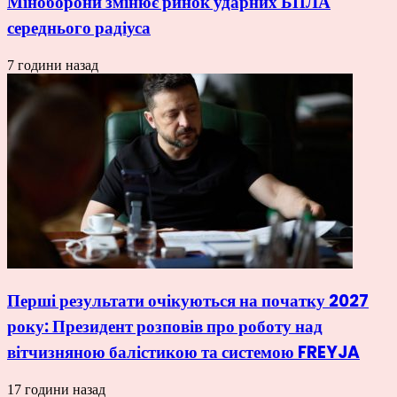
Міноборони змінює ринок ударних БПЛА
середнього радіуса
7 години назад
Перші результати очікуються на початку 2027
року: Президент розповів про роботу над
вітчизняною балістикою та системою FREYJA
17 години назад