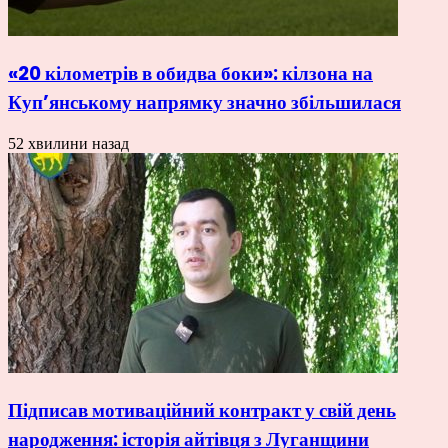
«20 кілометрів в обидва боки»: кілзона на
Куп’янському напрямку значно збільшилася
52 хвилини назад
Підписав мотиваційний контракт у свій день
народження: історія айтівця з Луганщини