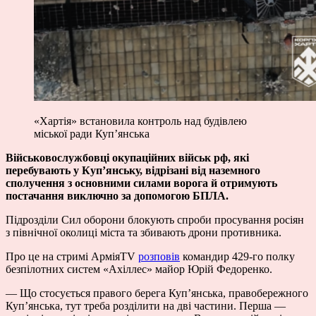
«Хартія» встановила контроль над будівлею
міської ради Куп’янська
Військовослужбовці окупаційних військ рф, які
перебувають у Куп’янську, відрізані від наземного
сполучення з основними силами ворога й отримують
постачання виключно за допомогою БПЛА.
Підрозділи Сил оборони блокують спроби просування росіян
з північної околиці міста та збивають дрони противника.
Про це на стримі АрміяTV
розповів
командир 429-го полку
безпілотних систем «Ахіллес» майор Юрій Федоренко.
— Що стосується правого берега Куп’янська, правобережного
Куп’янська, тут треба розділити на дві частини. Перша —