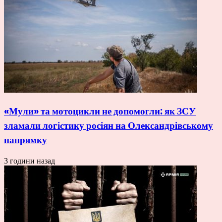
«Мули» та мотоцикли не допомогли: як ЗСУ
зламали логістику росіян на Олександрівському
напрямку
3 години назад