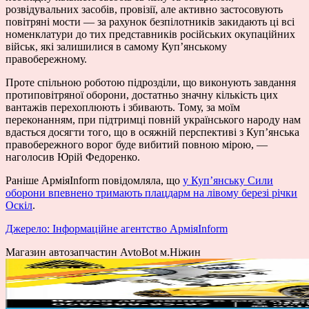
розвідувальних засобів, провізії, але активно застосовують
повітряні мости — за рахунок безпілотників закидають ці всі
номенклатури до тих представників російських окупаційних
військ, які залишилися в самому Куп’янському
правобережному.
Проте спільною роботою підрозділи, що виконують завдання
протиповітряної оборони, достатньо значну кількість цих
вантажів перехоплюють і збивають. Тому, за моїм
переконанням, при підтримці повній українського народу нам
вдасться досягти того, що в осяжній перспективі з Куп’янська
правобережного ворог буде вибитий повною мірою, —
наголосив Юрій Федоренко.
Раніше АрміяInform повідомляла, що
у Куп’янську Сили
оборони впевнено тримають плацдарм на лівому березі річки
Оскіл
.
Джерело: Інформаційне агентство АрміяInform
Магазин автозапчастин AvtoBot м.Ніжин