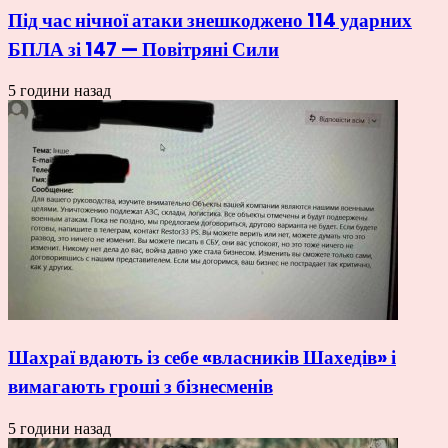
Під час нічної атаки знешкоджено 114 ударних
БПЛА зі 147 — Повітряні Сили
5 години назад
Шахраї вдають із себе «власників Шахедів» і
вимагають гроші з бізнесменів
5 години назад